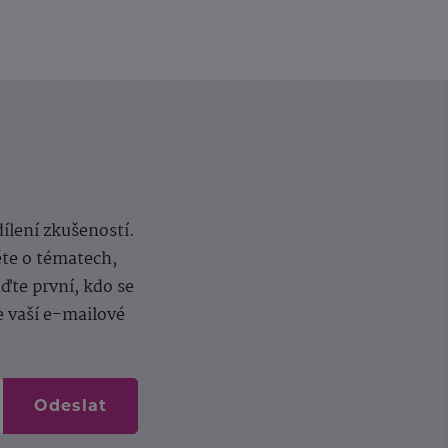
dílení zkušeností.
ěte o tématech,
te první, kdo se
e vaší e-mailové
Odeslat