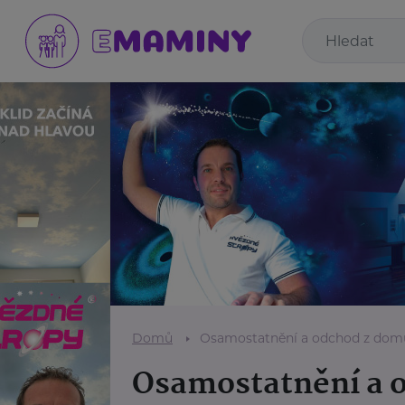
Domů
Osamostatnění a odchod z dom
Osamostatnění a 