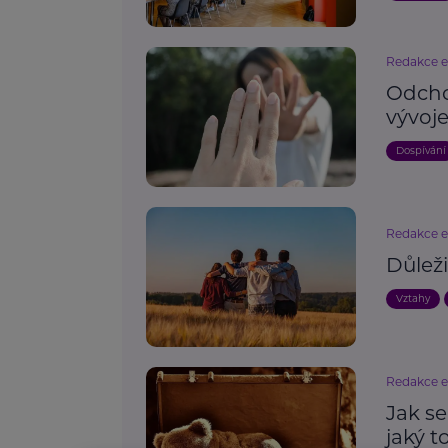
Redakce 
Odcho
vývoj
Dospívání
Redakce 
Důleži
Vztahy
Redakce 
Jak se
jaký t