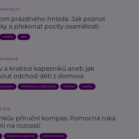
eMaminy.cz
om prázdného hnízda. Jak poznat
aky a překonat pocity osamělosti
Vztahy
Děti
kleničková
 a krabice kapesníků aneb jak
nout odchod dětí z domova
ospívání
Mateřství a rodičovství
Rodina
Vztahy
ý kraj
nkův příruční kompas: Pomocná ruka
ti na rozcestí
Podpora a pomoc
Dobročinnost