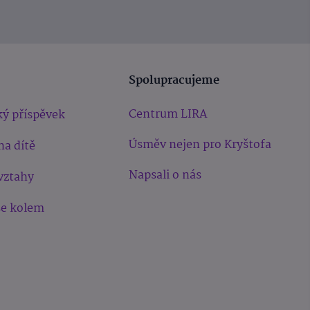
Spolupracujeme
Centrum LIRA
ý příspěvek
Úsměv nejen pro Kryštofa
na dítě
Napsali o nás
vztahy
še kolem