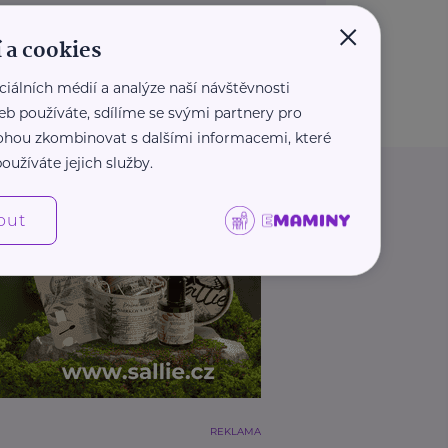
×
 a cookies
ciálních médií a analýze naší návštěvnosti
eb používáte, sdílíme se svými partnery pro
 mohou zkombinovat s dalšími informacemi, které
oužíváte jejich služby.
out
REKLAMA