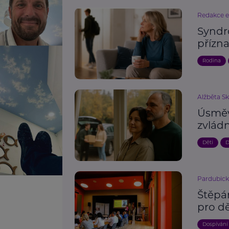
Redakce 
Syndr
přízn
Rodina
Alžběta S
Úsměv
zvlád
Děti
D
Pardubick
Štěpá
pro dě
Dospívání