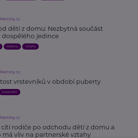
eMaminy.cz
d dětí z domu: Nezbytná součást
e dospělého jedince
Rodina
Vztahy
eMaminy.cz
tost vrstevníků v období puberty
Dospívání
eMaminy.cz
 cítí rodiče po odchodu dětí z domu a
o má vliv na partnerské vztahy