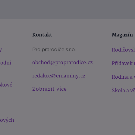
Kontakt
Magazín
y
Rodičovsk
Pro prarodiče s.r.o.
obchod@proprarodice.cz
hodní
Přídavek 
redakce@emaminy.cz
Rodina a 
skové
Zobrazit více
Škola a v
bových