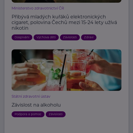
Ministerstvo zdravotnictví ČR
Přibývá mladých kuřáků elektronických
cigaret, polovina Čechů mezi 15-24 lety užívá
nikotin
Dospívání
Výchova dětí
Závislosti
Zdraví
Státní zdravotní ústav
Závislost na alkoholu
Podpora a pomoc
Závislosti