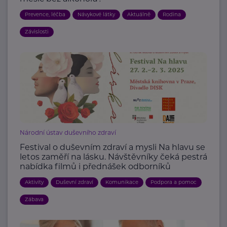
Prevence, léčba
Návykové látky
Aktuálně
Rodina
Závislosti
Národní ústav duševního zdraví
Festival o duševním zdraví a mysli Na hlavu se
letos zaměří na lásku. Návštěvníky čeká pestrá
nabídka filmů i přednášek odborníků
Aktivity
Duševní zdraví
Komunikace
Podpora a pomoc
Zábava