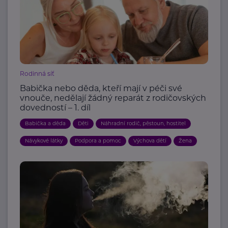
Rodinná síť
Babička nebo děda, kteří mají v péči své
vnouče, nedělají žádný reparát z rodičovských
dovedností – 1. díl
Babička a děda
Děti
Náhradní rodič, pěstoun, hostitel
Návykové látky
Podpora a pomoc
Výchova dětí
Žena