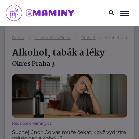
Domů
Hlavní město Praha
Praha 3
Alkohol, tabák a l
Alkohol, tabák a léky
Okres Praha 3
Redakce eMaminy.cz
Suchej únor: Co vás může čekat, když vydržíte
měsíc bez alkoholu?