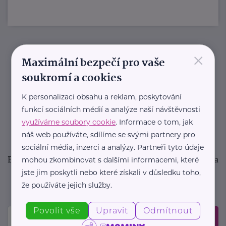
×
Newsletter
Maximální bezpečí pro vaše
soukromí a cookies
Pravidelný přísun novinek, inspirace na každý den,
K personalizaci obsahu a reklam, poskytování
podpora pro rodiče i sdílení zkušeností. Takový je
funkcí sociálních médií a analýze naší návštěvnosti
Newsletter webu eMaminy.cz. Přihlaste se k jeho
využíváme soubory cookie
. Informace o tom, jak
odběru a čtěte o tématech, které vám pomohou
náš web používáte, sdílíme se svými partnery pro
v náročném období nebo zpříjemní rodinný život.
sociální média, inzerci a analýzy. Partneři tyto údaje
Buďte první, kdo se dozví o nových článcích, akcích a
mohou zkombinovat s dalšími informacemi, které
událostech. Prosíme, potvrďte odběr ve vaší e-
jste jim poskytli nebo které získali v důsledku toho,
že používáte jejich služby.
mailové schránce.
Povolit vše
Upravit
Odmítnout
Odeslat