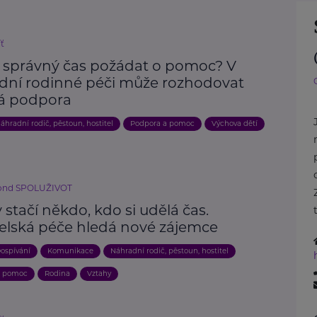
íť
e správný čas požádat o pomoc? V
dní rodinné péči může rozhodovat
á podpora
áhradní rodič, pěstoun, hostitel
Podpora a pomoc
Výchova dětí
fond SPOLUŽIVOT
stačí někdo, kdo si udělá čas.
telská péče hledá nové zájemce
ospívání
Komunikace
Náhradní rodič, pěstoun, hostitel
a pomoc
Rodina
Vztahy