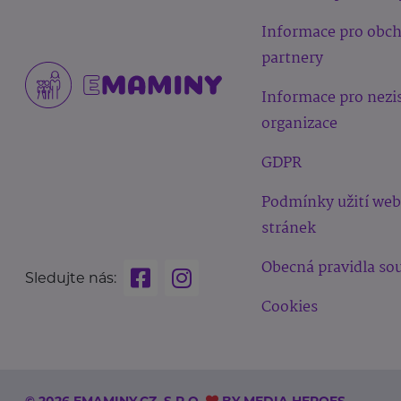
Informace pro obc
partnery
Informace pro nezi
organizace
GDPR
Podmínky užití we
stránek
Obecná pravidla sou
Sledujte nás:
Cookies
© 2026 EMAMINY.CZ, S.R.O.
BY
MEDIA HEROES