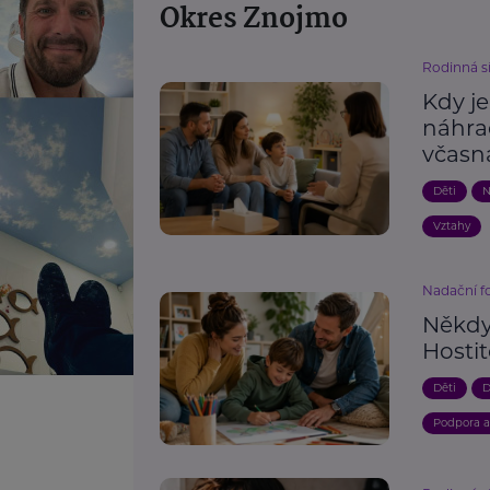
Okres Znojmo
Rodinná s
Kdy j
náhra
včasn
Děti
N
Vztahy
Nadační 
Někdy 
Hosti
Děti
D
Podpora 