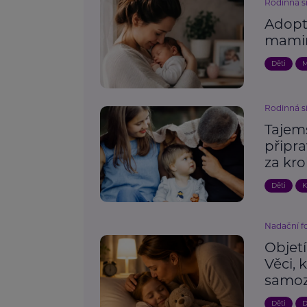
Rodinná s
Adopt
mami
Děti
M
Rodinná s
Tajem
připra
za kr
Děti
K
Nadační 
Objet
Věci, 
samoz
Děti
D