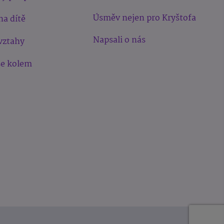
Úsměv nejen pro Kryštofa
na dítě
Napsali o nás
vztahy
še kolem