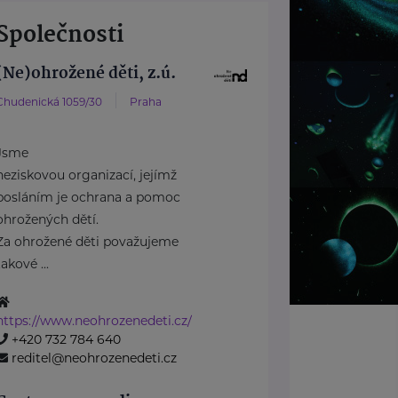
Společnosti
(Ne)ohrožené děti, z.ú.
Chudenická 1059/30
Praha
Jsme
neziskovou organizací, jejímž
posláním je ochrana a pomoc
ohrožených dětí.
Za ohrožené děti považujeme
takové ...
https://www.neohrozenedeti.cz/
+420 732 784 640
reditel@neohrozenedeti.cz