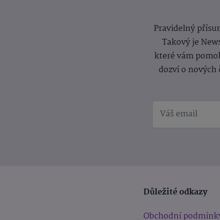
Pravidelný přísun
Takový je News
které vám pomoh
dozví o nových 
Důležité odkazy
Obchodní podmínk