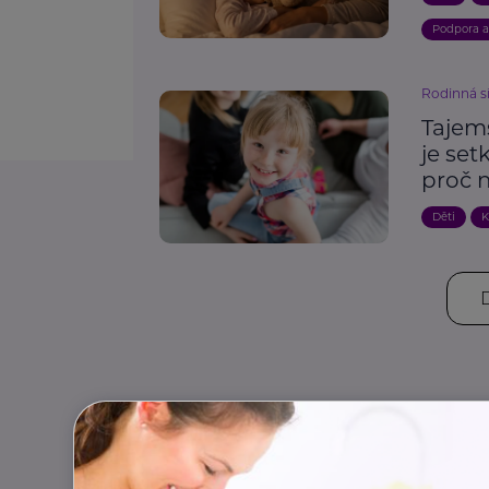
Podpora 
Rodinná s
Tajem
je set
proč 
Děti
K