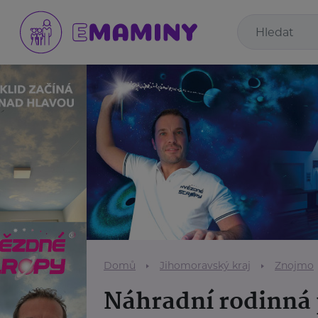
Domů
Jihomoravský kraj
Znojmo
Náhradní rodinná