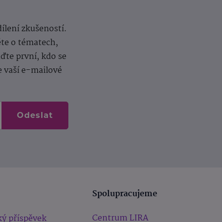
dílení zkušeností.
ěte o tématech,
te první, kdo se
e vaší e-mailové
Odeslat
Spolupracujeme
Centrum LIRA
ý příspěvek