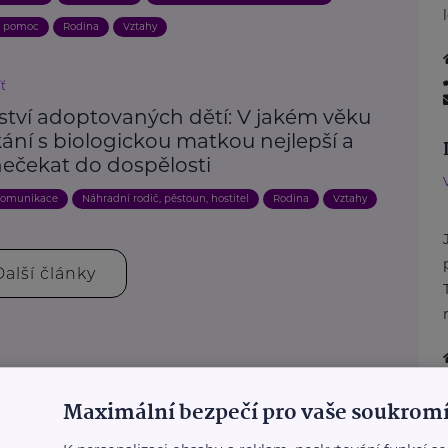
a pomoc
Rodina
Vztahy
íť
ství adoptovaných dětí: V jakém věku
kání s biologickou matkou nejlepší a
nečekat do dospělosti
omunikace
Náhradní rodič, pěstoun, hostitel
Rodina
Vztahy
Další články
Maximální bezpečí pro vaše soukromí