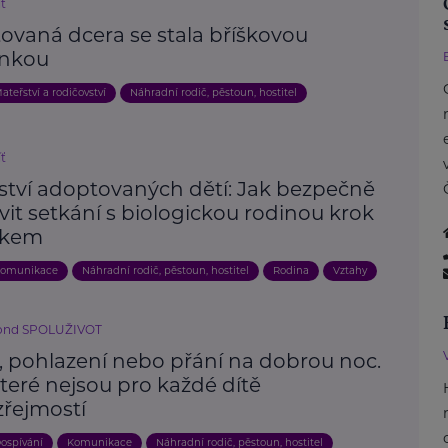
íť
ovaná dcera se stala bříškovou
nkou
ateřství a rodičovství
Náhradní rodič, pěstoun, hostitel
íť
ství adoptovaných dětí: Jak bezpečně
vit setkání s biologickou rodinou krok
okem
omunikace
Náhradní rodič, pěstoun, hostitel
Rodina
Vztahy
fond SPOLUŽIVOT
í, pohlazení nebo přání na dobrou noc.
které nejsou pro každé dítě
řejmostí
ospívání
Komunikace
Náhradní rodič, pěstoun, hostitel