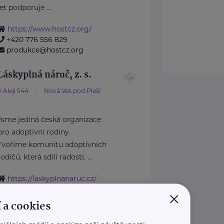
let podporuje ...
https://www.hostcz.org/
+420 776 556 829
produkce@hostcz.org
Láskyplná náruč, z. s.
V Aleji 544
Nová Ves pod Pleší
Jsme jediná česká organizace
pro adoptivní rodiny.
Tvoříme komunitu adoptivních
rodičů, která sdílí radosti, ...
https://laskyplnanaruc.cz/
×
+420 724 943 794
info@laskyplnanaruc.cz
 a cookies