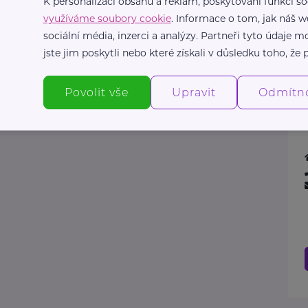
K personalizaci obsahu a reklam, poskytování funkcí so
využíváme soubory cookie
. Informace o tom, jak náš w
sociální média, inzerci a analýzy. Partneři tyto údaje
jste jim poskytli nebo které získali v důsledku toho, že p
Povolit vše
Upravit
Odmítn