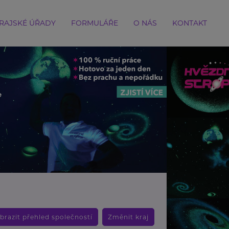
RAJSKÉ ÚŘADY
FORMULÁŘE
O NÁS
KONTAKT
brazit přehled společností
Změnit kraj