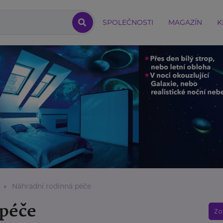
SPOLEČNOSTI
MAGAZÍN
K
Náhradní rodinná péče
 péče
Zo