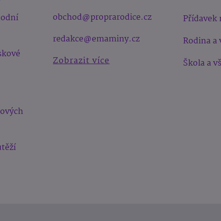
obchod@proprarodice.cz
hodní
Přídavek 
redakce@emaminy.cz
Rodina a 
skové
Zobrazit více
Škola a v
bových
těží