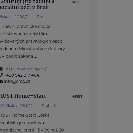
Centrum pro rodinu a
sociální péči v Brně
Biskupská 280/7
Brno
Církevní právnická osoba
registrovaná v rejstříku
evidovaných právnických osob,
vedeném Ministerstvem kultury
ČR podle zákona ...
https://www.crsp.cz/
+420 542 217 464
info@crsp.cz
HOST Home-Start
V.P.Čkalova 784/22
Praha 6
HOST Home-Start Česká
republika je nezisková
organizace, která již více než 20