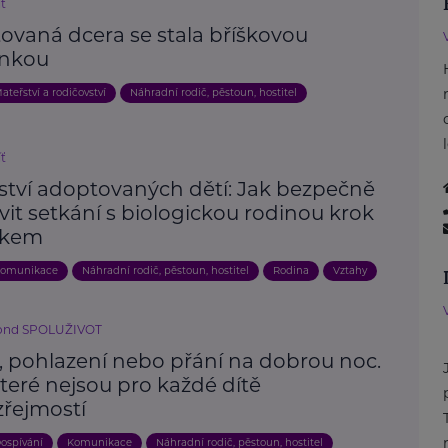
íť
ovaná dcera se stala bříškovou
nkou
ateřství a rodičovství
Náhradní rodič, pěstoun, hostitel
íť
ství adoptovaných dětí: Jak bezpečně
vit setkání s biologickou rodinou krok
okem
omunikace
Náhradní rodič, pěstoun, hostitel
Rodina
Vztahy
fond SPOLUŽIVOT
í, pohlazení nebo přání na dobrou noc.
které nejsou pro každé dítě
řejmostí
ospívání
Komunikace
Náhradní rodič, pěstoun, hostitel