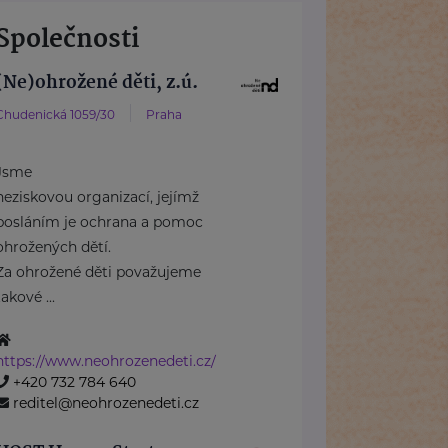
Společnosti
(Ne)ohrožené děti, z.ú.
Chudenická 1059/30
Praha
Jsme
neziskovou organizací, jejímž
posláním je ochrana a pomoc
ohrožených dětí.
Za ohrožené děti považujeme
takové ...
https://www.neohrozenedeti.cz/
+420 732 784 640
reditel@neohrozenedeti.cz