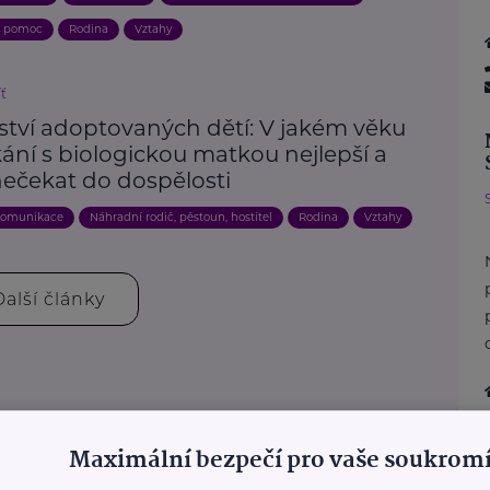
a pomoc
Rodina
Vztahy
íť
ství adoptovaných dětí: V jakém věku
kání s biologickou matkou nejlepší a
nečekat do dospělosti
omunikace
Náhradní rodič, pěstoun, hostitel
Rodina
Vztahy
Další články
Maximální bezpečí pro vaše soukromí