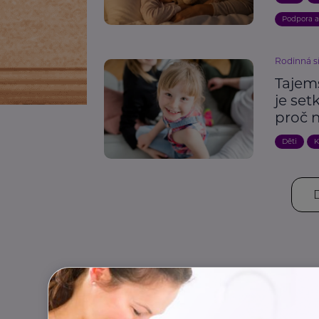
Podpora 
Rodinná s
Tajem
je set
proč 
Děti
K