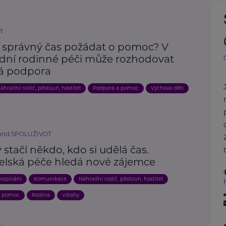
íť
e správný čas požádat o pomoc? V
dní rodinné péči může rozhodovat
á podpora
áhradní rodič, pěstoun, hostitel
Podpora a pomoc
Výchova dětí
fond SPOLUŽIVOT
stačí někdo, kdo si udělá čas.
telská péče hledá nové zájemce
ospívání
Komunikace
Náhradní rodič, pěstoun, hostitel
a pomoc
Rodina
Vztahy