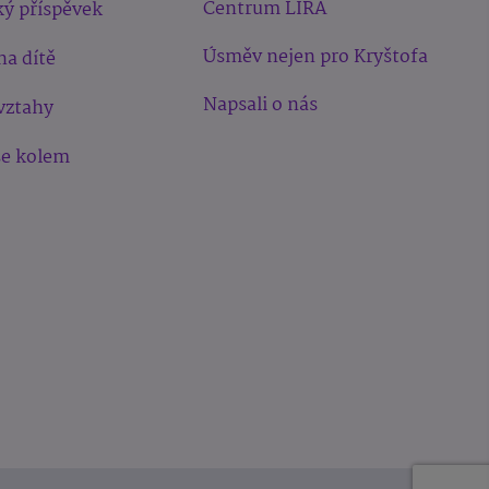
Centrum LIRA
ý příspěvek
Úsměv nejen pro Kryštofa
na dítě
Napsali o nás
vztahy
še kolem