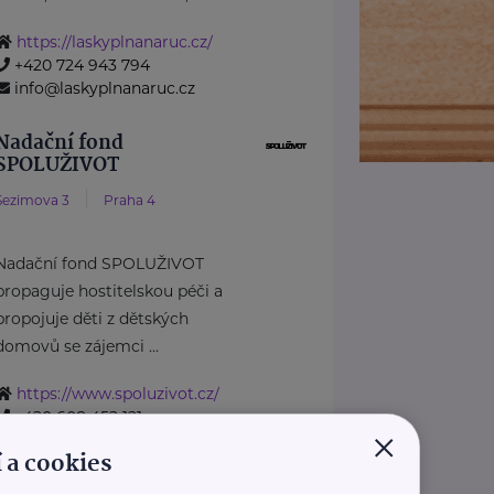
https://laskyplnanaruc.cz/
+420 724 943 794
info@laskyplnanaruc.cz
Nadační fond
SPOLUŽIVOT
Sezimova 3
Praha 4
Nadační fond SPOLUŽIVOT
propaguje hostitelskou péči a
propojuje děti z dětských
domovů se zájemci ...
https://www.spoluzivot.cz/
+420 608 452 121
×
info@spoluzivot.cz
 a cookies