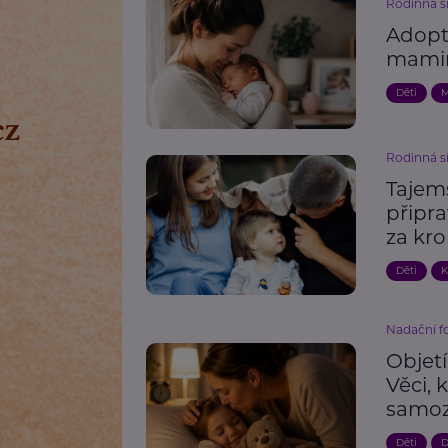
Rodinná s
Adopt
mami
Děti
M
Rodinná s
Tajem
připra
za kr
Děti
K
Nadační 
Objet
Věci, 
samoz
Děti
D