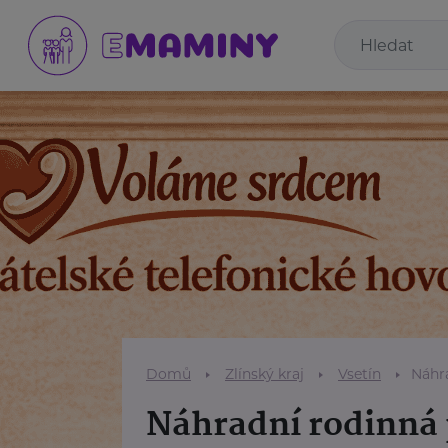
Domů
Zlínský kraj
Vsetín
Náhr
Náhradní rodinná