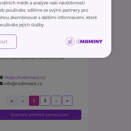
Bronzový partner
ciálních médií a analýze naší návštěvnosti
Rodinná síť
eb používáte, sdílíme se svými partnery pro
 mohou zkombinovat s dalšími informacemi, které
Klimentská 1246/1
Praha 1
oužíváte jejich služby.
Průvodce světem náhradní
out
rodinné péče v ČR
Portál Rodinná síť je přední
informační platforma zaměřená
..
https://rodinnasit.cz/
info@rodinnasit.cz
2
›
»
«
‹
1
Zobrazit přehled společností