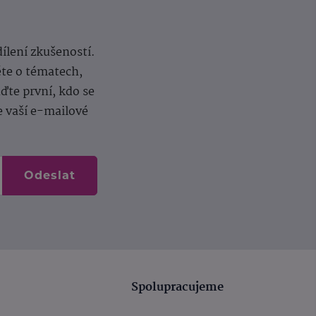
dílení zkušeností.
ěte o tématech,
te první, kdo se
e vaší e-mailové
Odeslat
Spolupracujeme