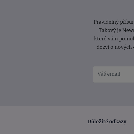
Pravidelný přísun
Takový je News
které vám pomoh
dozví o nových 
Důležité odkazy