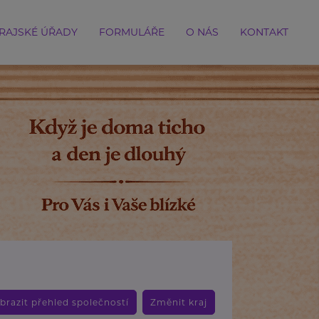
RAJSKÉ ÚŘADY
FORMULÁŘE
O NÁS
KONTAKT
brazit přehled společností
Změnit kraj