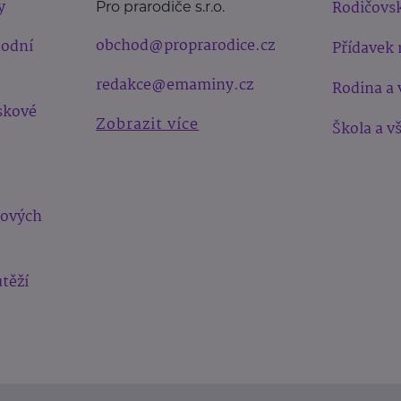
y
Rodičovsk
Pro prarodiče s.r.o.
obchod@proprarodice.cz
hodní
Přídavek 
redakce@emaminy.cz
Rodina a 
skové
Zobrazit více
Škola a v
bových
těží