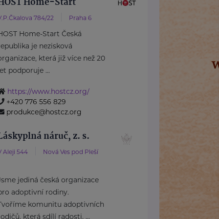
HOST Home-Start
V.P.Čkalova 784/22
Praha 6
HOST Home-Start Česká
republika je nezisková
organizace, která již více než 20
let podporuje ...
https://www.hostcz.org/
+420 776 556 829
produkce@hostcz.org
Láskyplná náruč, z. s.
V Aleji 544
Nová Ves pod Pleší
Jsme jediná česká organizace
pro adoptivní rodiny.
Tvoříme komunitu adoptivních
rodičů, která sdílí radosti, ...