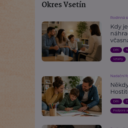
Okres Vsetín
Rodinná s
Kdy j
náhra
včasn
Děti
N
Vztahy
Nadační 
Někdy 
Hosti
Děti
D
Podpora 