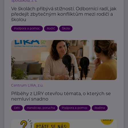
Spoluškola, z. s.
Ve školách přibývá stížností. Odborníci radí, jak
předejít zbytečným konfliktům mezi rodiči a
školou
Podpora a pomoc
Rodič
Škola
Centrum LIRA, z.ú.
Příběhy z LIRY otevřou témata, o kterých se
nemluví snadno
Děti
Handicap, porucha
Podpora a pomoc
Rodina