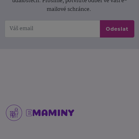
událostech. Prosíme, potvrďte odběr ve vaší e-
mailové schránce.
Odeslat