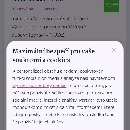
Iniciativa NA ROVINU
Topolová 748
Klecany
Iniciativa Na rovinu působí v rámci
Výzkumného programu Veřejné
duševní zdraví v NUDZ.
Tvoří ji odborný ...
×
Maximální bezpečí pro vaše
https://narovinu.net/
soukromí a cookies
narovinu@nudz.cz
K personalizaci obsahu a reklam, poskytování
funkcí sociálních médií a analýze naší návštěvnosti
Kolpingova rodina Smečno
využíváme soubory cookie
. Informace o tom, jak
U Zámku 5
Smečno
náš web používáte, sdílíme se svými partnery pro
sociální média, inzerci a analýzy. Partneři tyto údaje
Jsme nestátní nezisková organizace
mohou zkombinovat s dalšími informacemi, které
, která se již více než 25 let zaměřuje
jste jim poskytli nebo které získali v důsledku toho,
na podporu rodin, ...
že používáte jejich služby.
https://www.kolpingsmecno.cz/