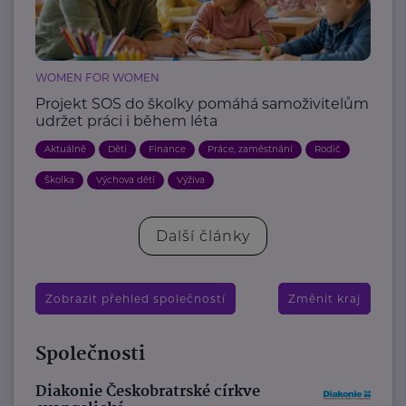
WOMEN FOR WOMEN
Projekt SOS do školky pomáhá samoživitelům
udržet práci i během léta
Aktuálně
Děti
Finance
Práce, zaměstnání
Rodič
Školka
Výchova dětí
Výživa
Další články
Zobrazit přehled společností
Změnit kraj
Společnosti
Diakonie Českobratrské církve