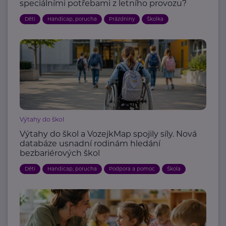
speciálními potřebami z letního provozu?
Děti
Handicap, porucha
Prázdniny
Školka
Výtahy do škol
Výtahy do škol a VozejkMap spojily síly. Nová
databáze usnadní rodinám hledání
bezbariérových škol
Děti
Handicap, porucha
Podpora a pomoc
Škola