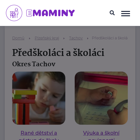
Domů
Plzeňský kraj
Tachov
Předškoláci a školáci
Předškoláci a školáci
Okres Tachov
Rané dětství a
Výuka a školní