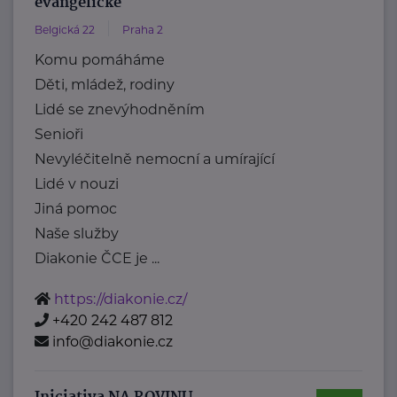
evangelické
Belgická 22
Praha 2
Komu pomáháme
Děti, mládež, rodiny
Lidé se znevýhodněním
Senioři
Nevyléčitelně nemocní a umírající
Lidé v nouzi
Jiná pomoc
Naše služby
Diakonie ČCE je ...
https://diakonie.cz/
+420 242 487 812
info@diakonie.cz