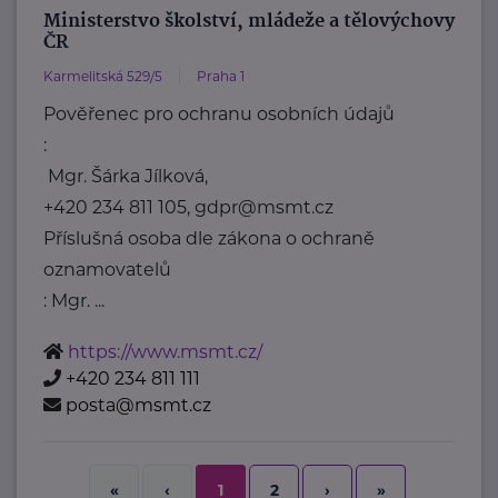
Ministerstvo školství, mládeže a tělovýchovy
ČR
Karmelitská 529/5
Praha 1
Pověřenec pro ochranu osobních údajů
:
Mgr. Šárka Jílková,
+420 234 811 105, gdpr@msmt.cz
Příslušná osoba dle zákona o ochraně
oznamovatelů
: Mgr. ...
https://www.msmt.cz/
+420 234 811 111
posta@msmt.cz
2
›
»
«
‹
1