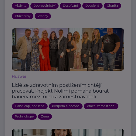
Aktivity
Dobrovolnictví
Dospívání
Dovolená
Charita
Prázdniny
Vztahy
Huawei
Lidé se zdravotním postižením chtějí
pracovat. Projekt Nolimi pomáhá bourat
bariéry mezi nimi a zaměstnavateli
Handicap, porucha
Podpora a pomoc
Práce, zaměstnání
Technologie
Žena