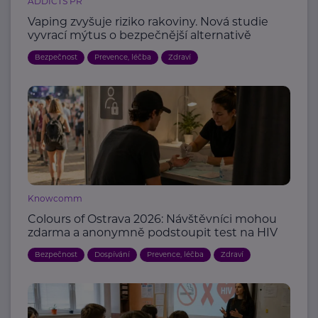
ADDICTS PR
Vaping zvyšuje riziko rakoviny. Nová studie
vyvrací mýtus o bezpečnější alternativě
Bezpečnost
Prevence, léčba
Zdraví
Knowcomm
Colours of Ostrava 2026: Návštěvníci mohou
zdarma a anonymně podstoupit test na HIV
Bezpečnost
Dospívání
Prevence, léčba
Zdraví