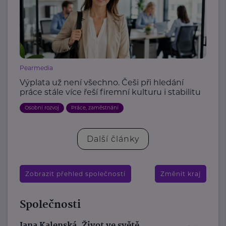
Pearmedia
Výplata už není všechno. Češi při hledání
práce stále více řeší firemní kulturu i stabilitu
Osobní rozvoj
Práce, zaměstnání
Další články
Zobrazit přehled společností
Změnit kraj
Společnosti
Jana Kalenská, Život ve světě