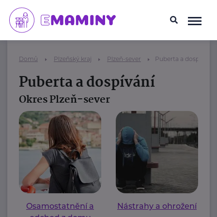
Domů
Plzeňský kraj
Plzeň-sever
Puberta a dospívání
Puberta a dospívání
Okres Plzeň-sever
Osamostatnění a
Nástrahy a ohrožení