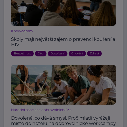
Knowcomm
Školy mají největší zájem o prevenci kouření a
HIV
Bezpečnost
Děti
Dospívání
Chování
Zdraví
Národní asociace dobrovolnictví z.s.
Dovolená, co dává smysl. Proč mladí vyrážejí
místo do hotelu na dobrovolnické workcampy