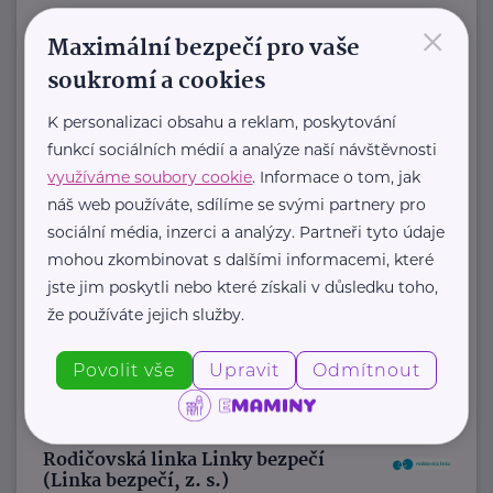
×
https://www.jaczech.org/
Maximální bezpečí pro vaše
jaczech@jaczech.cz
soukromí a cookies
K personalizaci obsahu a reklam, poskytování
Kolpingova rodina Smečno
funkcí sociálních médií a analýze naší návštěvnosti
U Zámku 5
Smečno
využíváme soubory cookie
. Informace o tom, jak
Jsme nestátní nezisková organizace
náš web používáte, sdílíme se svými partnery pro
, která se již více než 25 let zaměřuje
sociální média, inzerci a analýzy. Partneři tyto údaje
mohou zkombinovat s dalšími informacemi, které
na podporu rodin, ...
jste jim poskytli nebo které získali v důsledku toho,
https://www.kolpingsmecno.cz/
že používáte jejich služby.
+420 777 558 778
Povolit vše
Upravit
Odmítnout
ludmila.janzurova@kolpingsmecno.cz
Rodičovská linka Linky bezpečí
(Linka bezpečí, z. s.)