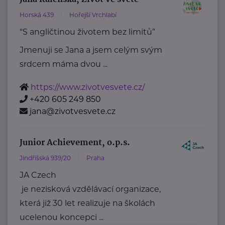
Horská 439
Hořejší Vrchlabí
“S angličtinou životem bez limitů”
Jmenuji se Jana a jsem celým svým
srdcem máma dvou ...
https://www.zivotvesvete.cz/
+420 605 249 850
jana@zivotvesvete.cz
Junior Achievement, o.p.s.
Jindřišská 939/20
Praha
JA Czech
je nezisková vzdělávací organizace,
která již 30 let realizuje na školách
ucelenou koncepci ...