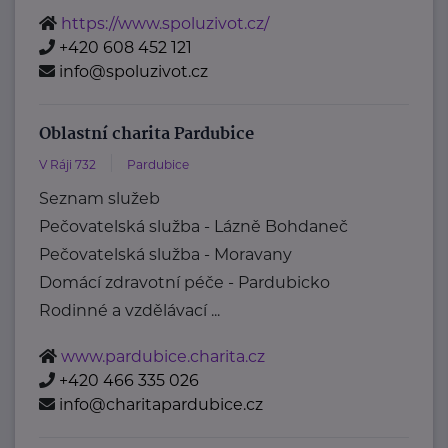
https://www.spoluzivot.cz/
+420 608 452 121
info@spoluzivot.cz
Oblastní charita Pardubice
V Ráji 732
Pardubice
Seznam služeb
Pečovatelská služba - Lázně Bohdaneč
Pečovatelská služba - Moravany
Domácí zdravotní péče - Pardubicko
Rodinné a vzdělávací ...
www.pardubice.charita.cz
+420 466 335 026
info@charitapardubice.cz