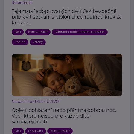
Rodinná síť
Tajemství adoptovaných dětí: Jak bezpečně
připravit setkání s biologickou rodinou krok za
krokem
Děti
Komunikace
Náhradní rodič, pěstoun, hostitel
Rodina
Vztahy
Nadační fond SPOLUŽIVOT
Objetí, pohlazení nebo přání na dobrou noc.
Věci, které nejsou pro každé dítě
samozřejmostí
Děti
Dospívání
Komunikace