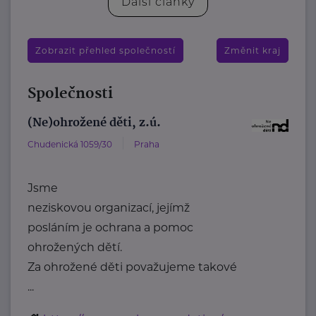
Další články
Zobrazit přehled společností
Změnit kraj
Společnosti
(Ne)ohrožené děti, z.ú.
Chudenická 1059/30
Praha
Jsme
neziskovou organizací, jejímž
posláním je ochrana a pomoc
ohrožených dětí.
Za ohrožené děti považujeme takové
...