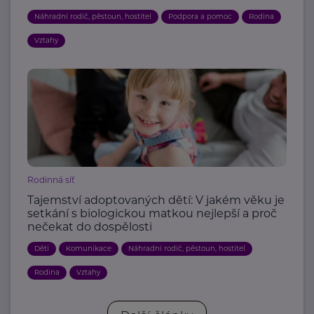
Náhradní rodič, pěstoun, hostitel
Podpora a pomoc
Rodina
Vztahy
Rodinná síť
Tajemství adoptovaných dětí: V jakém věku je
setkání s biologickou matkou nejlepší a proč
nečekat do dospělosti
Děti
Komunikace
Náhradní rodič, pěstoun, hostitel
Rodina
Vztahy