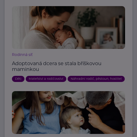
Rodinná síť
Adoptovaná dcera se stala bříškovou
maminkou
Děti
Mateřství a rodičovství
Náhradní rodič, pěstoun, hostitel