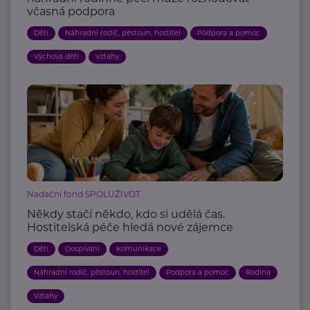
včasná podpora
Děti
Náhradní rodič, pěstoun, hostitel
Podpora a pomoc
Výchova dětí
Vztahy
Nadační fond SPOLUŽIVOT
Někdy stačí někdo, kdo si udělá čas.
Hostitelská péče hledá nové zájemce
Děti
Dospívání
Komunikace
Náhradní rodič, pěstoun, hostitel
Podpora a pomoc
Rodina
Vztahy