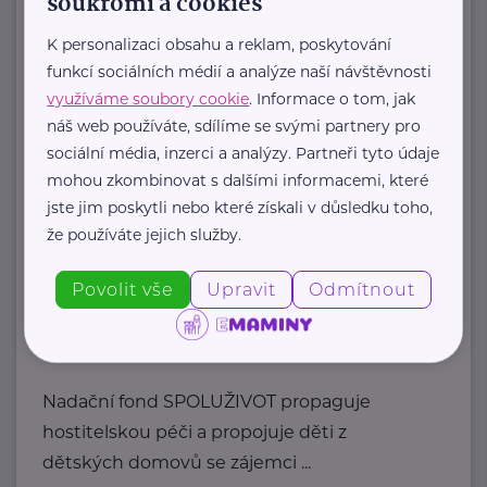
soukromí a cookies
Jsme jediná česká organizace pro
K personalizaci obsahu a reklam, poskytování
adoptivní rodiny.
funkcí sociálních médií a analýze naší návštěvnosti
využíváme soubory cookie
. Informace o tom, jak
Tvoříme komunitu adoptivních
náš web používáte, sdílíme se svými partnery pro
rodičů, která sdílí radosti, ...
sociální média, inzerci a analýzy. Partneři tyto údaje
mohou zkombinovat s dalšími informacemi, které
https://laskyplnanaruc.cz/
+420 724 943 794
jste jim poskytli nebo které získali v důsledku toho,
info@laskyplnanaruc.cz
že používáte jejich služby.
Povolit vše
Upravit
Odmítnout
Nadační fond SPOLUŽIVOT
Sezimova 3
Praha 4
Nadační fond SPOLUŽIVOT propaguje
hostitelskou péči a propojuje děti z
dětských domovů se zájemci ...