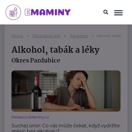
Domů
Pardubický kraj
Pardubice
Alkohol, tabák a lék
Alkohol, tabák a léky
Okres Pardubice
Redakce eMaminy.cz
Suchej únor: Co vás může čekat, když vydržíte
měsíc bez alkoholu?