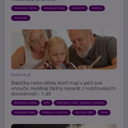
Prevence, léčba
Návykové látky
Aktuálně
Rodina
Závislosti
Rodinná síť
Babička nebo děda, kteří mají v péči své
vnouče, nedělají žádný reparát z rodičovských
dovedností – 1. díl
Babička a děda
Děti
Náhradní rodič, pěstoun, hostitel
Návykové látky
Podpora a pomoc
Výchova dětí
Žena