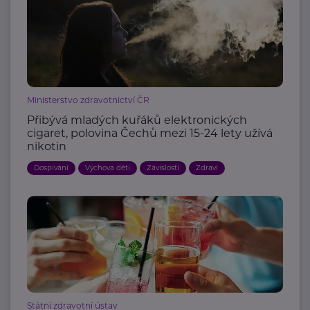
Ministerstvo zdravotnictví ČR
Přibývá mladých kuřáků elektronických
cigaret, polovina Čechů mezi 15-24 lety užívá
nikotin
Dospívání
Výchova dětí
Závislosti
Zdraví
Státní zdravotní ústav