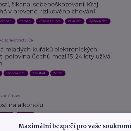
osti, šikana, sebepoškozování. Kraj
á v prevenci rizikového chování
ospívání
Chování
Krizová situace
Závislosti
Výchova dětí
vo zdravotnictví ČR
vá mladých kuřáků elektronických
t, polovina Čechů mezi 15-24 lety užívá
n
Výchova dětí
Závislosti
Zdraví
avotní ústav
ost na alkoholu
a pomoc
Závislosti
Maximální bezpečí pro vaše soukromí