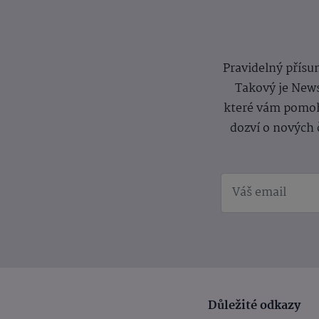
Pravidelný přísun
Takový je News
které vám pomoh
dozví o nových 
Důležité odkazy