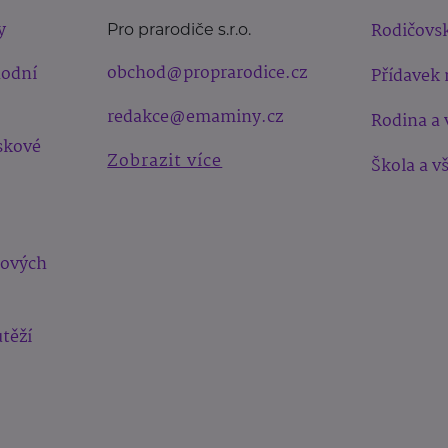
y
Rodičovsk
Pro prarodiče s.r.o.
obchod@proprarodice.cz
hodní
Přídavek 
redakce@emaminy.cz
Rodina a 
skové
Zobrazit více
Škola a v
bových
těží