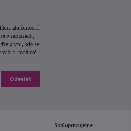
dílení zkušeností.
ěte o tématech,
te první, kdo se
e vaší e-mailové
Odeslat
Spolupracujeme