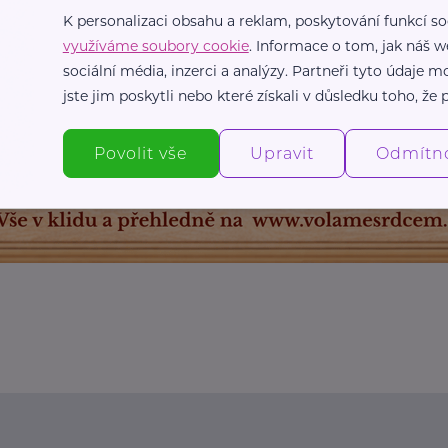
K personalizaci obsahu a reklam, poskytování funkcí so
využíváme soubory cookie
. Informace o tom, jak náš w
sociální média, inzerci a analýzy. Partneři tyto údaje
jste jim poskytli nebo které získali v důsledku toho, že p
Povolit vše
Upravit
Odmítn