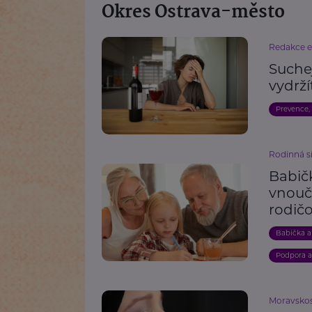
Okres Ostrava-město
Redakce 
Suche
vydrží
Prevence,
Rodinná s
Babičk
vnouče
rodičo
Babička a
Podpora 
Moravskos