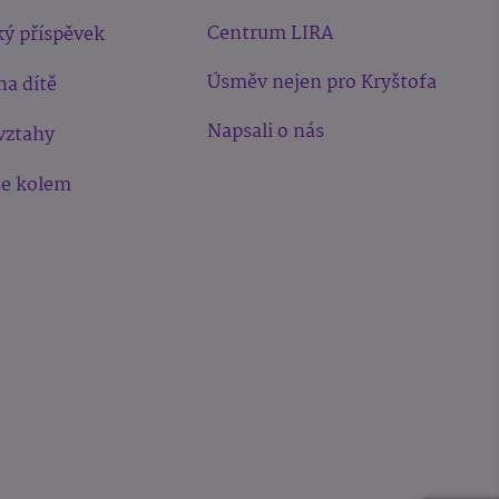
Centrum LIRA
ý příspěvek
Úsměv nejen pro Kryštofa
na dítě
Napsali o nás
vztahy
še kolem