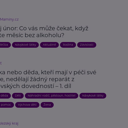
eMaminy.cz
j únor: Co vás může čekat, když
te měsíc bez alkoholu?
 léčba
Návykové látky
Aktuálně
Rodina
Závislosti
íť
a nebo děda, kteří mají v péči své
, nedělají žádný reparát z
vských dovedností – 1. díl
 děda
Děti
Náhradní rodič, pěstoun, hostitel
Návykové látky
a pomoc
Výchova dětí
Žena
lezský kraj