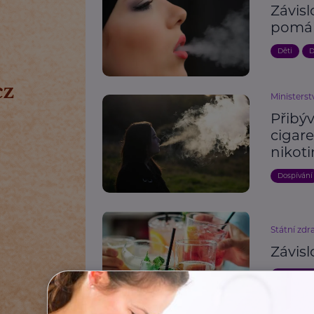
Závisl
pomáh
Děti
D
Ministerst
Přibý
cigare
nikoti
Dospívání
Státní zdr
Závisl
Podpora 