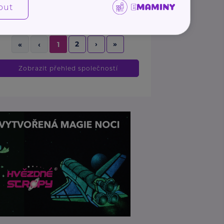
out
ludmila.janzurova@kolpingsmecno.cz
2
›
»
«
‹
1
Zobrazit přehled společností