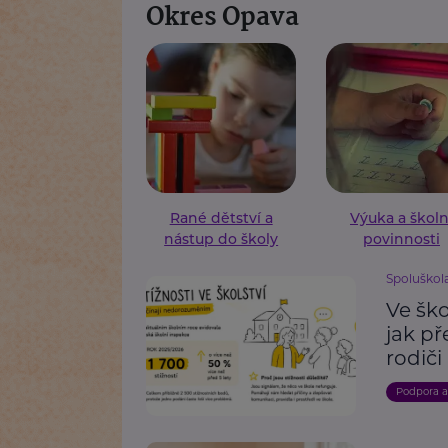
Okres Opava
Rané dětství a
Výuka a školn
nástup do školy
povinnosti
Spoluškola,
Ve ško
jak p
rodiči
Podpora 