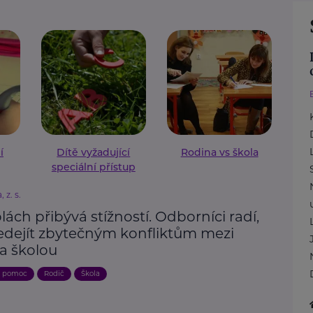
í
Dítě vyžadující
Rodina vs škola
speciální přístup
 z. s.
lách přibývá stížností. Odborníci radí,
ředejít zbytečným konfliktům mezi
 a školou
a pomoc
Rodič
Škola