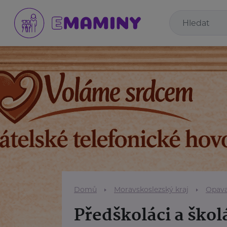
Domů
Moravskoslezský kraj
Opav
Předškoláci a škol