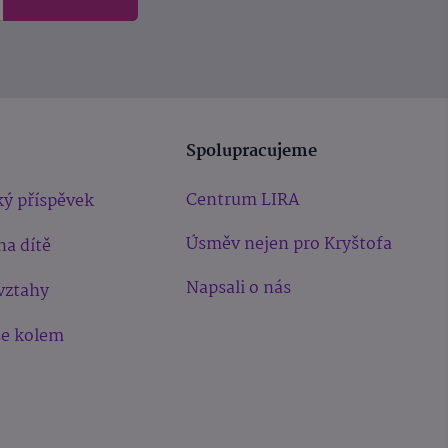
Spolupracujeme
Centrum LIRA
ý příspěvek
Úsměv nejen pro Kryštofa
na dítě
Napsali o nás
vztahy
še kolem