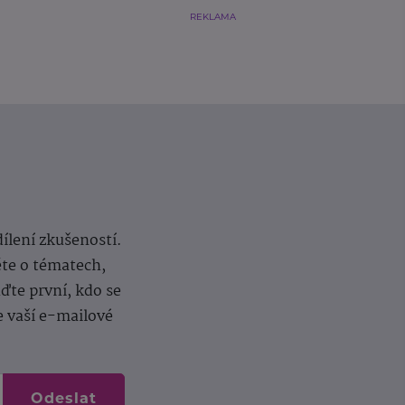
REKLAMA
dílení zkušeností.
ěte o tématech,
te první, kdo se
e vaší e-mailové
Odeslat