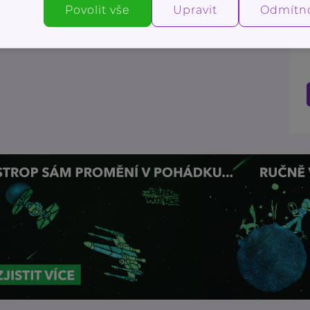
Povolit vše
Upravit
Odmítn