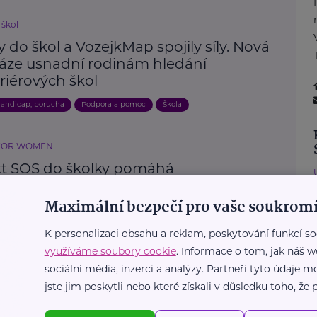
 škol
 do škol a VozejkMap spojily síly. Nová
áze usnadní rodinám hledání
riérových škol
andicap, porucha
Podpora a pomoc
Škola
FOR WOMEN
kt SOS do školky pomáhá
ivitelům udržet práci i během léta
Maximální bezpečí pro vaše soukromí
Děti
Finance
Práce, zaměstnání
Rodič
Školka
K personalizaci obsahu a reklam, poskytování funkcí so
ětí
Výživa
využíváme soubory cookie
. Informace o tom, jak náš w
sociální média, inzerci a analýzy. Partneři tyto údaje
Další články
jste jim poskytli nebo které získali v důsledku toho, že p