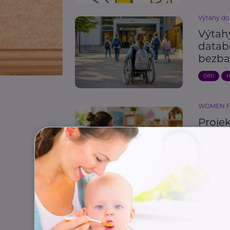
Výtahy do
Výtahy
datab
bezba
Děti
H
WOMEN 
Proje
samož
Aktuálně
Výchova d