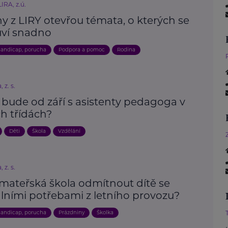
IRA, z.ú.
y z LIRY otevřou témata, o kterých se
ví snadno
andicap, porucha
Podpora a pomoc
Rodina
 z. s.
 bude od září s asistenty pedagoga v
h třídách?
Děti
Škola
Vzdělání
 z. s.
mateřská škola odmítnout dítě se
álními potřebami z letního provozu?
andicap, porucha
Prázdniny
Školka