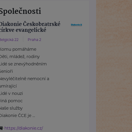
Společnosti
Diakonie Českobratrské
církve evangelické
Belgická 22
Praha 2
Komu pomáháme
Děti, mládež, rodiny
Lidé se znevýhodněním
Senioři
Nevyléčitelně nemocní a
umírající
Lidé v nouzi
Jiná pomoc
Naše služby
Diakonie ČCE je ...
https://diakonie.cz/