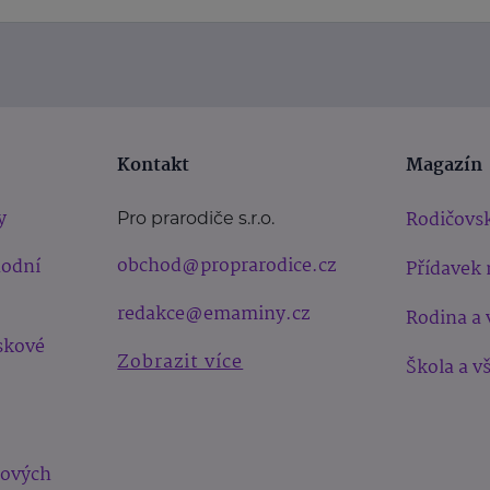
Kontakt
Magazín
y
Rodičovsk
Pro prarodiče s.r.o.
obchod@proprarodice.cz
hodní
Přídavek 
redakce@emaminy.cz
Rodina a 
skové
Zobrazit více
Škola a v
bových