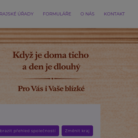
RAJSKÉ ÚŘADY
FORMULÁŘE
O NÁS
KONTAKT
brazit přehled společností
Změnit kraj