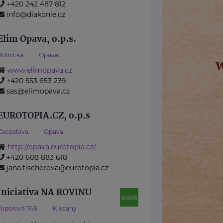
+420 242 487 812
info@diakonie.cz
Elim Opava, o.p.s.
Rolnická
Opava
www.elimopava.cz
+420 553 653 239
sas@elimopava.cz
EUROTOPIA.CZ, o.p.s
Zacpalova
Opava
http://opava.eurotopia.cz/
+420 608 883 618
jana.fischerova@eurotopia.cz
Iniciativa NA ROVINU
Topolová 748
Klecany