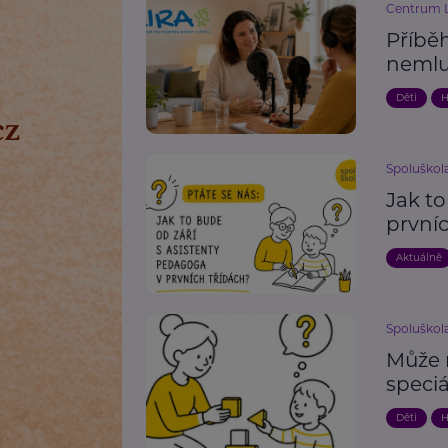
Centrum L
Příběh
nemlu
Děti
H
Spoluškola,
Jak to
prvníc
Aktuálně
Spoluškola,
Může 
speci
Děti
H