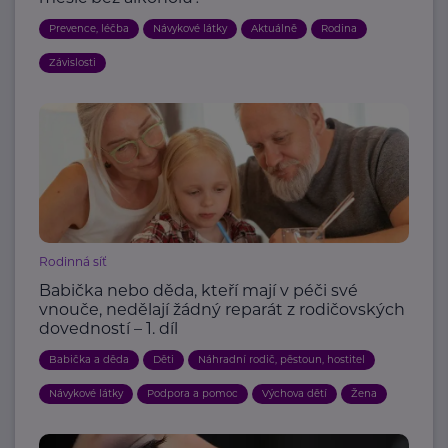
Prevence, léčba
Návykové látky
Aktuálně
Rodina
Závislosti
Rodinná síť
Babička nebo děda, kteří mají v péči své
vnouče, nedělají žádný reparát z rodičovských
dovedností – 1. díl
Babička a děda
Děti
Náhradní rodič, pěstoun, hostitel
Návykové látky
Podpora a pomoc
Výchova dětí
Žena