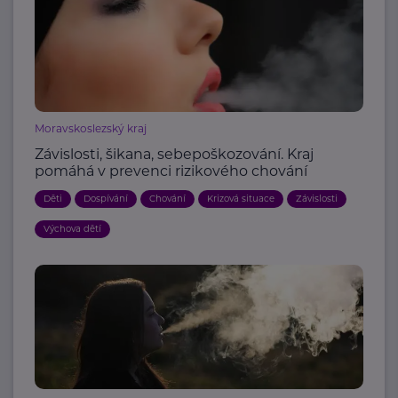
Moravskoslezský kraj
Závislosti, šikana, sebepoškozování. Kraj
pomáhá v prevenci rizikového chování
Děti
Dospívání
Chování
Krizová situace
Závislosti
Výchova dětí