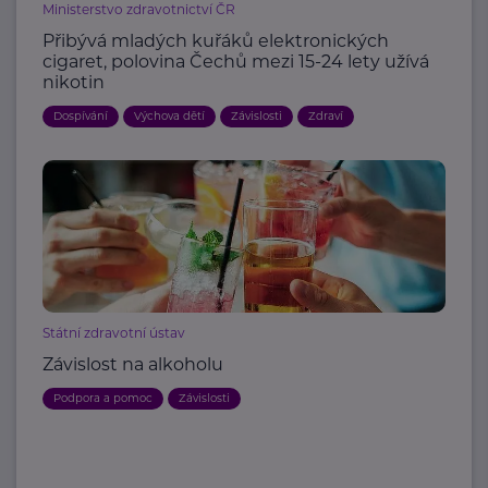
Ministerstvo zdravotnictví ČR
Přibývá mladých kuřáků elektronických
cigaret, polovina Čechů mezi 15-24 lety užívá
nikotin
Dospívání
Výchova dětí
Závislosti
Zdraví
Státní zdravotní ústav
Závislost na alkoholu
Podpora a pomoc
Závislosti