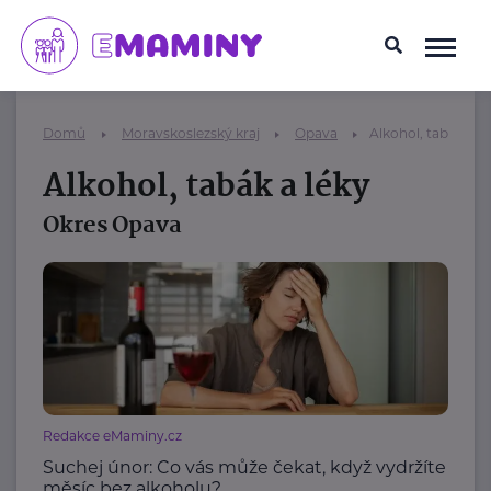
Domů
Moravskoslezský kraj
Opava
Alkohol, tabák a l
Alkohol, tabák a léky
Okres Opava
Redakce eMaminy.cz
Suchej únor: Co vás může čekat, když vydržíte
měsíc bez alkoholu?