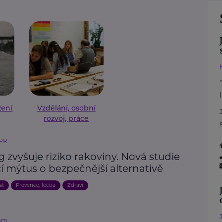
žení
Vzdělání, osobní
rozvoj, práce
 PR
 zvyšuje riziko rakoviny. Nová studie
í mýtus o bezpečnější alternativě
st
Prevence, léčba
Zdraví
mm