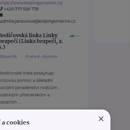
https://www.kolpingsmecno.cz/
+420 777 558 778
ludmila.janzurova@kolpingsmecno.cz
Rodičovská linka Linky
bezpečí (Linka bezpečí, z.
s.)
Ústavní 95
Praha 8 – Bohnice
Rodičovské linka poskytuje
krizovou pomoc a základní
sociální poradenství rodičům,
rodinným příslušníkům a
ostatním ...
×
 a cookies
https://www.rodicovskalinka.cz/
+420 606 021 021