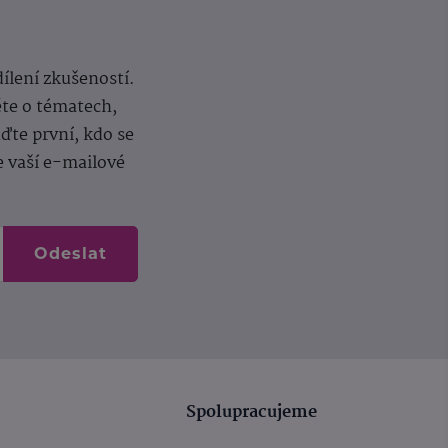
dílení zkušeností.
ěte o tématech,
te první, kdo se
e vaší e-mailové
Odeslat
Spolupracujeme