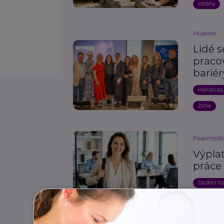
Vztahy
Huawei
Lidé s
praco
bariér
Handicap
Žena
Pearmedi
Výplat
práce 
Osobní ro