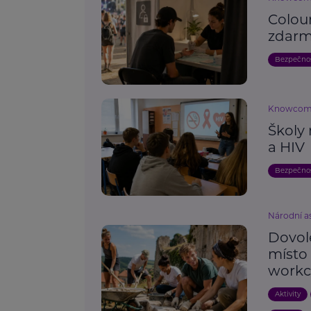
Colou
zdarm
Bezpečno
Knowco
Školy 
a HIV
Bezpečno
Národní as
Dovole
místo
work
Aktivity