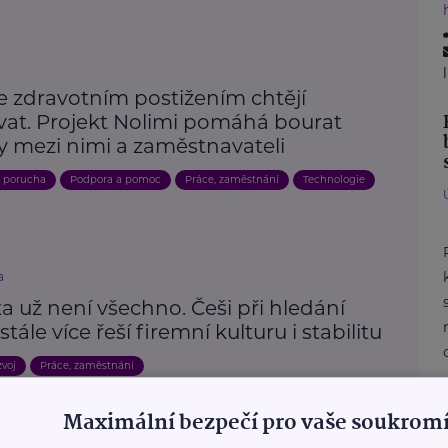
e zdravotním postižením chtějí
vat. Projekt Nolimi pomáhá bourat
y mezi nimi a zaměstnavateli
, porucha
Podpora a pomoc
Práce, zaměstnání
Technologie
a
a už není všechno. Češi při hledání
stále více řeší firemní kulturu i stabilitu
zvoj
Práce, zaměstnání
Maximální bezpečí pro vaše soukromí
Další články