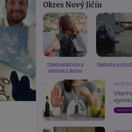
Okres Nový Jičín
Osamostatnění a
Nástrahy a ohro
odchod z domu
ADDICTS
Vaping
vyvrac
Bezpečno
Knowco