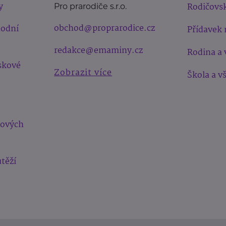
y
Rodičovsk
Pro prarodiče s.r.o.
obchod@proprarodice.cz
hodní
Přídavek 
redakce@emaminy.cz
Rodina a 
skové
Zobrazit více
Škola a v
bových
těží