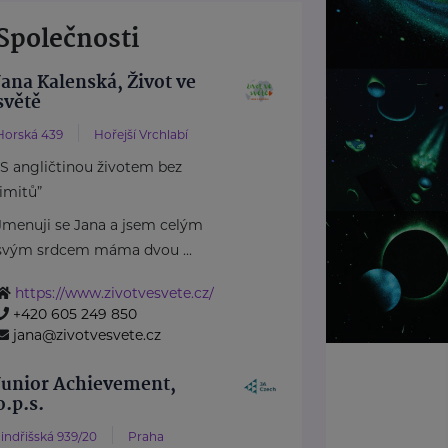
Společnosti
Jana Kalenská, Život ve
světě
Horská 439
Hořejší Vrchlabí
“S angličtinou životem bez
limitů”
Jmenuji se Jana a jsem celým
svým srdcem máma dvou ...
https://www.zivotvesvete.cz/
+420 605 249 850
jana@zivotvesvete.cz
Junior Achievement,
o.p.s.
Jindřišská 939/20
Praha