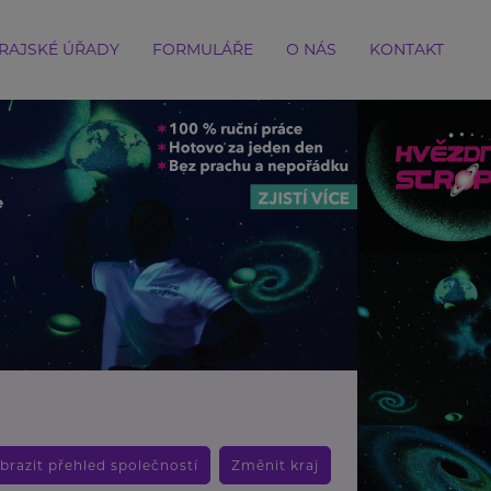
RAJSKÉ ÚŘADY
FORMULÁŘE
O NÁS
KONTAKT
brazit přehled společností
Změnit kraj