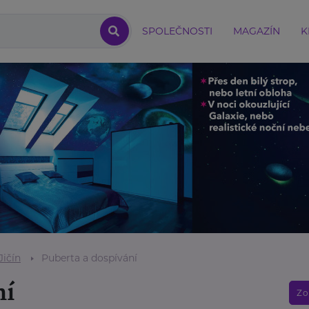
SPOLEČNOSTI
MAGAZÍN
K
Jičín
Puberta a dospívání
ní
Zo