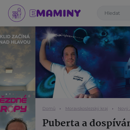
Domů
Moravskoslezský kraj
Nový 
Puberta a dospívá