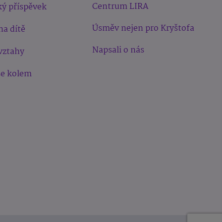
Centrum LIRA
ý příspěvek
Úsměv nejen pro Kryštofa
na dítě
Napsali o nás
vztahy
še kolem