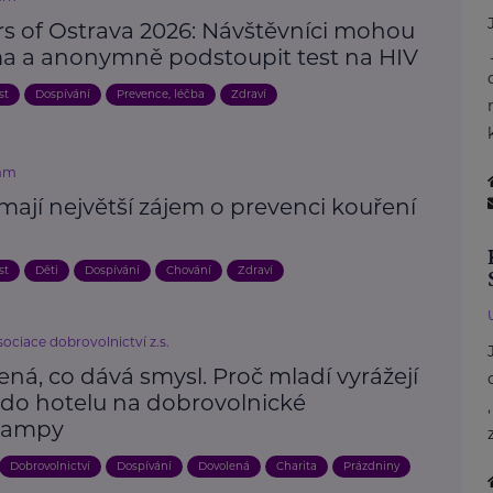
rs of Ostrava 2026: Návštěvníci mohou
a a anonymně podstoupit test na HIV
st
Dospívání
Prevence, léčba
Zdraví
mm
mají největší zájem o prevenci kouření
st
Děti
Dospívání
Chování
Zdraví
ociace dobrovolnictví z.s.
ná, co dává smysl. Proč mladí vyrážejí
 do hotelu na dobrovolnické
campy
Dobrovolnictví
Dospívání
Dovolená
Charita
Prázdniny