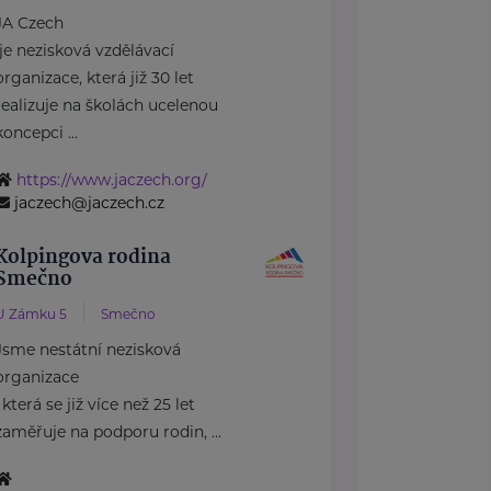
JA Czech
je nezisková vzdělávací
organizace, která již 30 let
realizuje na školách ucelenou
koncepci ...
https://www.jaczech.org/
jaczech@jaczech.cz
Kolpingova rodina
Smečno
U Zámku 5
Smečno
Jsme nestátní nezisková
organizace
, která se již více než 25 let
zaměřuje na podporu rodin, ...