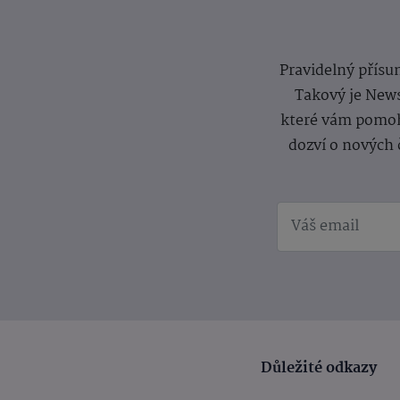
Pravidelný přísun
Takový je News
které vám pomoh
dozví o nových 
Důležité odkazy