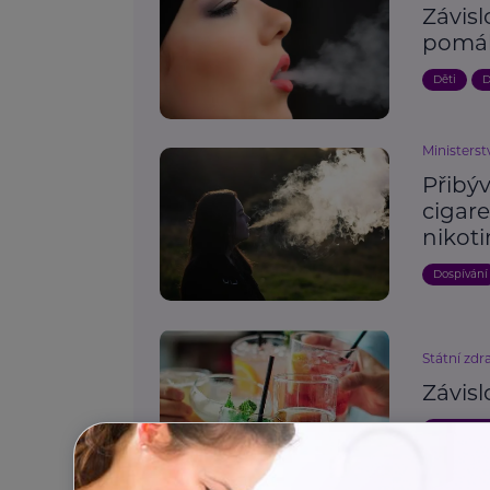
Závisl
pomáh
Děti
D
Ministerst
Přibý
cigare
nikoti
Dospívání
Státní zdr
Závisl
Podpora 