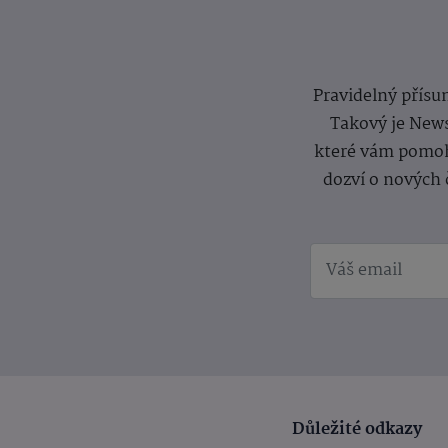
Pravidelný přísun
Takový je News
které vám pomoh
dozví o nových 
Důležité odkazy