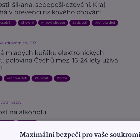
osti, šikana, sebepoškozování. Kraj
á v prevenci rizikového chování
ospívání
Chování
Krizová situace
Závislosti
Výchova dětí
vo zdravotnictví ČR
vá mladých kuřáků elektronických
t, polovina Čechů mezi 15-24 lety užívá
n
Výchova dětí
Závislosti
Zdraví
avotní ústav
ost na alkoholu
a pomoc
Závislosti
Maximální bezpečí pro vaše soukromí