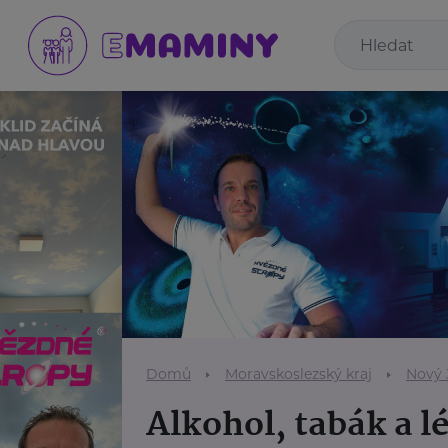
Domů
Moravskoslezský kraj
Nový 
Alkohol, tabák a l