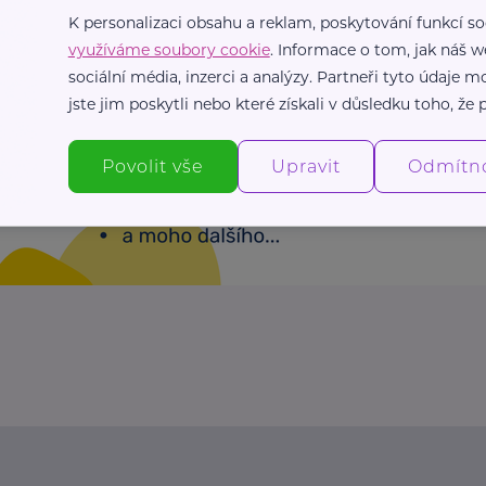
K personalizaci obsahu a reklam, poskytování funkcí so
využíváme soubory cookie
. Informace o tom, jak náš w
sociální média, inzerci a analýzy. Partneři tyto údaje
jste jim poskytli nebo které získali v důsledku toho, že p
Povolit vše
Upravit
Odmítn