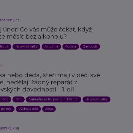
eMaminy.cz
j únor: Co vás může čekat, když
te měsíc bez alkoholu?
 léčba
Návykové látky
Aktuálně
Rodina
Závislosti
íť
a nebo děda, kteří mají v péči své
, nedělají žádný reparát z
vských dovedností – 1. díl
 děda
Děti
Náhradní rodič, pěstoun, hostitel
Návykové látky
a pomoc
Výchova dětí
Žena
lezský kraj