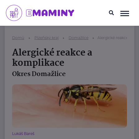
Domů
Plzeňský kraj
Domažlice
Alergické reakce a ko
Alergické reakce a
komplikace
Okres Domažlice
Lukáš Bareš