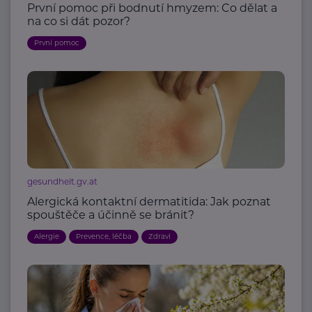
První pomoc při bodnutí hmyzem: Co dělat a
na co si dát pozor?
První pomoc
gesundheit.gv.at
Alergická kontaktní dermatitida: Jak poznat
spouštěče a účinně se bránit?
Alergie
Prevence, léčba
Zdraví