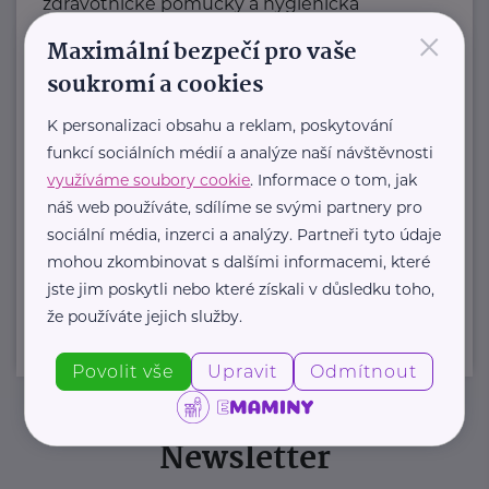
zdravotnické pomůcky a hygienická
×
řešení s dlouholetou tradicí.
Maximální bezpečí pro vaše
Zaměřuje ...
soukromí a cookies
https://hartmanndirect.com/cs-cz
K personalizaci obsahu a reklam, poskytování
+420 800 100 150
funkcí sociálních médií a analýze naší návštěvnosti
info@hartmanndirect.cz
využíváme soubory cookie
. Informace o tom, jak
náš web používáte, sdílíme se svými partnery pro
sociální média, inzerci a analýzy. Partneři tyto údaje
Zobrazit přehled společností
mohou zkombinovat s dalšími informacemi, které
jste jim poskytli nebo které získali v důsledku toho,
že používáte jejich služby.
Povolit vše
Upravit
Odmítnout
Newsletter