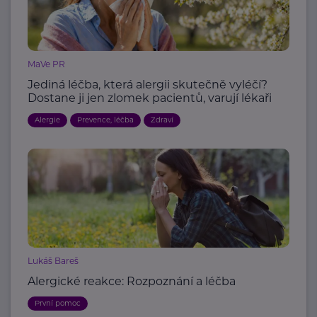
MaVe PR
Jediná léčba, která alergii skutečně vyléčí?
Dostane ji jen zlomek pacientů, varují lékaři
Alergie
Prevence, léčba
Zdraví
Lukáš Bareš
Alergické reakce: Rozpoznání a léčba
První pomoc