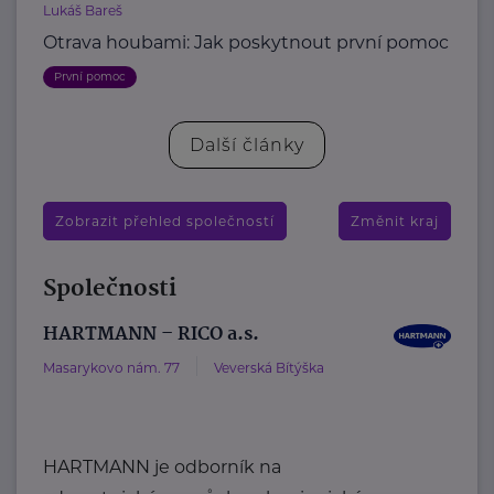
Lukáš Bareš
Otrava houbami: Jak poskytnout první pomoc
První pomoc
Další články
Zobrazit přehled společností
Změnit kraj
Společnosti
HARTMANN – RICO a.s.
Masarykovo nám. 77
Veverská Bítýška
HARTMANN je odborník na