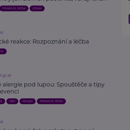
Prevence, léčba
Zdraví
eš
cké reakce: Rozpoznání a léčba
moc
t.gv.at
 alergie pod lupou: Spouštěče a tipy
revenci
st
Děti
Alergie
Prevence, léčba
eš