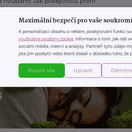
a houbami: Jak poskytnout první
c
Maximální bezpečí pro vaše soukromí
moc
K personalizaci obsahu a reklam, poskytování funkcí so
využíváme soubory cookie
. Informace o tom, jak náš w
Další články
sociální média, inzerci a analýzy. Partneři tyto údaje
jste jim poskytli nebo které získali v důsledku toho, že p
Povolit vše
Upravit
Odmítn