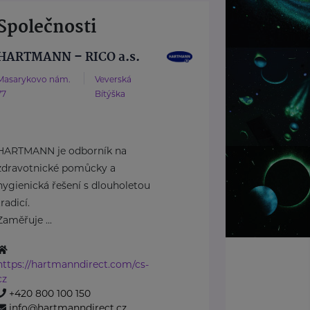
Společnosti
HARTMANN – RICO a.s.
Masarykovo nám.
Veverská
77
Bítýška
HARTMANN je odborník na
zdravotnické pomůcky a
hygienická řešení s dlouholetou
tradicí.
Zaměřuje ...
https://hartmanndirect.com/cs-
cz
+420 800 100 150
info@hartmanndirect.cz