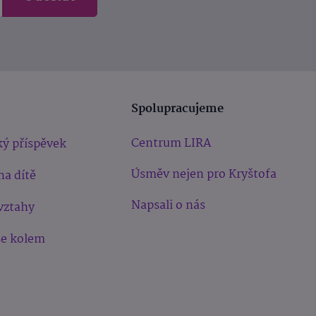
Spolupracujeme
Centrum LIRA
ý příspěvek
Úsměv nejen pro Kryštofa
na dítě
Napsali o nás
vztahy
še kolem