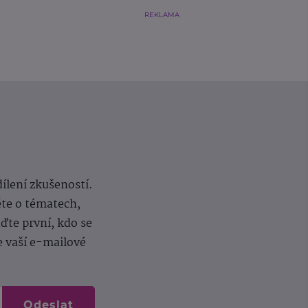
REKLAMA
dílení zkušeností.
ěte o tématech,
te první, kdo se
e vaší e-mailové
Odeslat