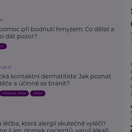
eš
 pomoc při bodnutí hmyzem: Co dělat a
si dát pozor?
moc
t.gv.at
cká kontaktní dermatitida: Jak poznat
těče a účinně se bránit?
Prevence, léčba
Zdraví
 léčba, která alergii skutečně vyléčí?
e ji jen zlomek pacientů, varují lékaři