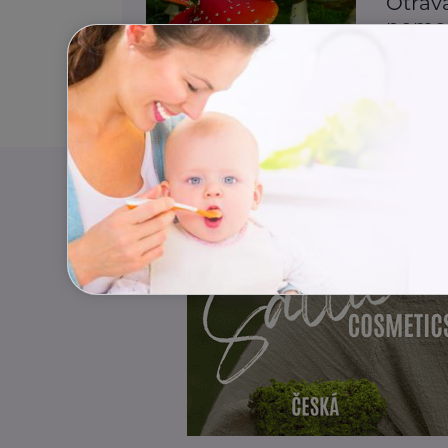
Otrav
pomo
První po