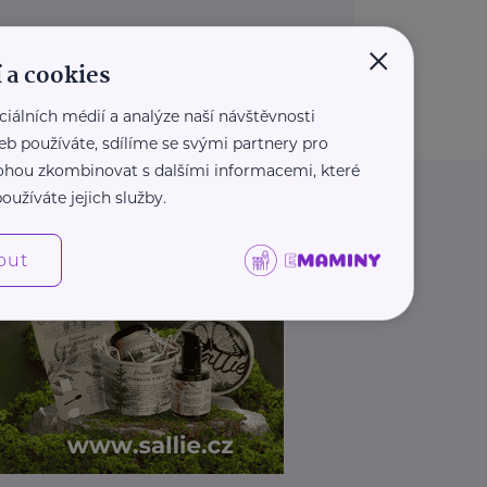
×
 a cookies
ciálních médií a analýze naší návštěvnosti
eb používáte, sdílíme se svými partnery pro
 mohou zkombinovat s dalšími informacemi, které
oužíváte jejich služby.
out