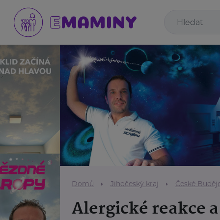
Domů
Jihočeský kraj
České Buděj
Alergické reakce 