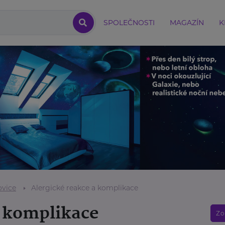
SPOLEČNOSTI
MAGAZÍN
K
ovice
Alergické reakce a komplikace
a komplikace
Zo