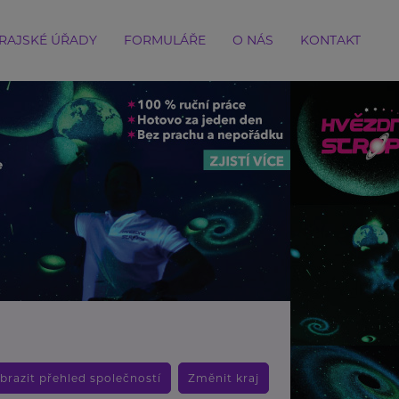
RAJSKÉ ÚŘADY
FORMULÁŘE
O NÁS
KONTAKT
brazit přehled společností
Změnit kraj