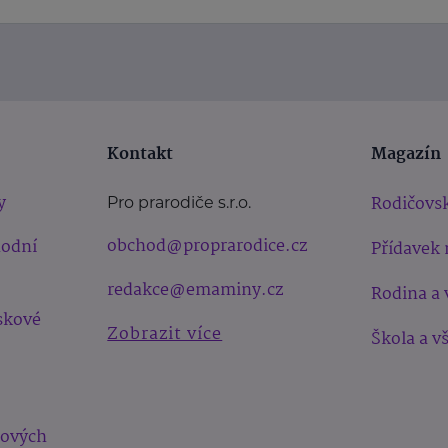
Kontakt
Magazín
y
Rodičovsk
Pro prarodiče s.r.o.
obchod@proprarodice.cz
hodní
Přídavek 
redakce@emaminy.cz
Rodina a 
skové
Zobrazit více
Škola a v
bových