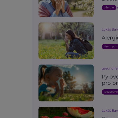
Alergie
Lukáš Bar
Alergi
První po
gesundhei
Pylové
pro p
Bezpečno
Lukáš Bar