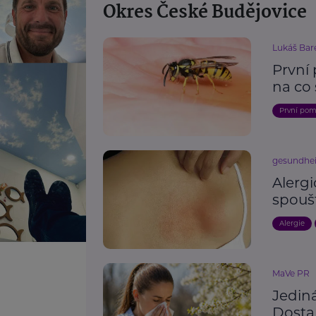
Okres České Budějovice
Lukáš Bar
První
na co 
První po
gesundhei
Alergi
spouš
Alergie
MaVe PR
Jediná
Dostan