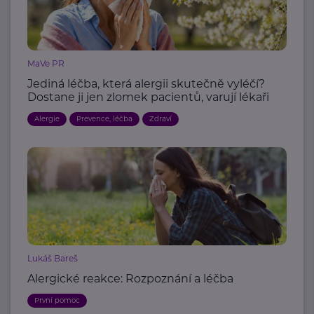
MaVe PR
Jediná léčba, která alergii skutečně vyléčí?
Dostane ji jen zlomek pacientů, varují lékaři
Alergie
Prevence, léčba
Zdraví
Lukáš Bareš
Alergické reakce: Rozpoznání a léčba
První pomoc