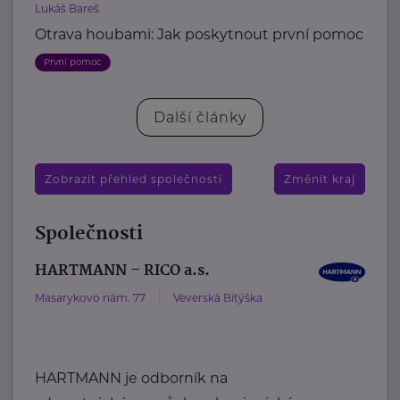
Lukáš Bareš
Otrava houbami: Jak poskytnout první pomoc
První pomoc
Další články
Zobrazit přehled společností
Změnit kraj
Společnosti
HARTMANN – RICO a.s.
Masarykovo nám. 77
Veverská Bítýška
HARTMANN je odborník na