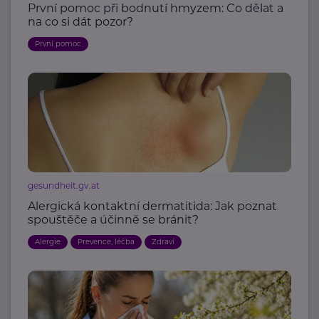
První pomoc při bodnutí hmyzem: Co dělat a
na co si dát pozor?
První pomoc
gesundheit.gv.at
Alergická kontaktní dermatitida: Jak poznat
spouštěče a účinně se bránit?
Alergie
Prevence, léčba
Zdraví