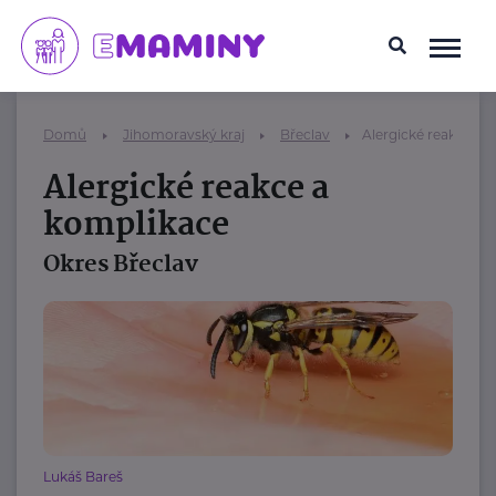
Domů
Jihomoravský kraj
Břeclav
Alergické reakce a 
Alergické reakce a
komplikace
Okres Břeclav
Lukáš Bareš