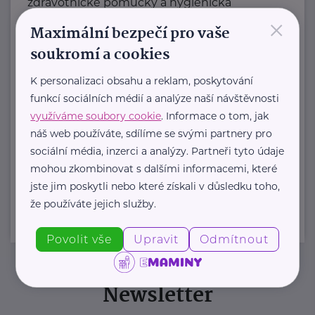
zdravotnické pomůcky a hygienická
×
řešení s dlouholetou tradicí.
Maximální bezpečí pro vaše
Zaměřuje ...
soukromí a cookies
https://hartmanndirect.com/cs-cz
K personalizaci obsahu a reklam, poskytování
+420 800 100 150
funkcí sociálních médií a analýze naší návštěvnosti
info@hartmanndirect.cz
využíváme soubory cookie
. Informace o tom, jak
náš web používáte, sdílíme se svými partnery pro
sociální média, inzerci a analýzy. Partneři tyto údaje
Zobrazit přehled společností
mohou zkombinovat s dalšími informacemi, které
jste jim poskytli nebo které získali v důsledku toho,
že používáte jejich služby.
Povolit vše
Upravit
Odmítnout
Newsletter