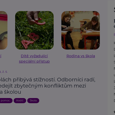
í
Dítě vyžadující
Rodina vs škola
speciální přístup
 z. s.
lách přibývá stížností. Odborníci radí,
ředejít zbytečným konfliktům mezi
 a školou
a pomoc
Rodič
Škola