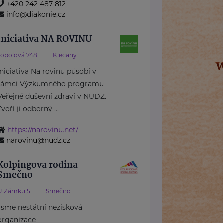
+420 242 487 812
info@diakonie.cz
Iniciativa NA ROVINU
Topolová 748
Klecany
Iniciativa Na rovinu působí v
rámci Výzkumného programu
Veřejné duševní zdraví v NUDZ.
Tvoří ji odborný ...
https://narovinu.net/
narovinu@nudz.cz
Kolpingova rodina
Smečno
U Zámku 5
Smečno
Jsme nestátní nezisková
organizace