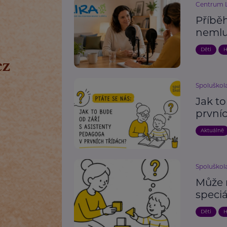
Centrum L
Příběh
nemlu
Děti
H
Spoluškola,
Jak to
prvníc
Aktuálně
Spoluškola,
Může 
speci
Děti
H