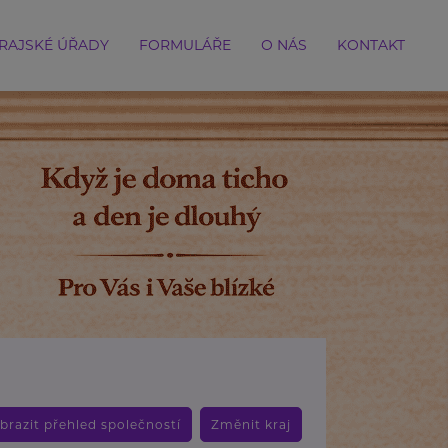
RAJSKÉ ÚŘADY
FORMULÁŘE
O NÁS
KONTAKT
brazit přehled společností
Změnit kraj