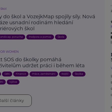
 škol
 do škol a VozejkMap spojily síly. Nová
áze usnadní rodinám hledání
riérových škol
andicap, porucha
Podpora a pomoc
Škola
FOR WOMEN
kt SOS do školky pomáhá
ivitelům udržet práci i během léta
Děti
Finance
Práce, zaměstnání
Rodič
Školka
ětí
Výživa
Další články