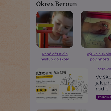
Okres Beroun
Rané dětství a
Výuka a školn
nástup do školy
povinnosti
Spoluškola,
Ve ško
jak p
rodiči
Podpora 