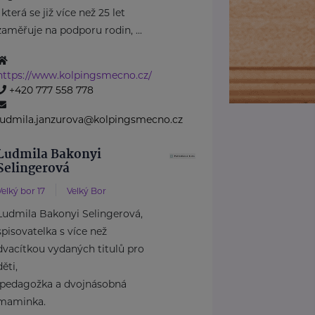
, která se již více než 25 let
zaměřuje na podporu rodin, ...
https://www.kolpingsmecno.cz/
+420 777 558 778
ludmila.janzurova@kolpingsmecno.cz
Ludmila Bakonyi
Selingerová
Velký bor 17
Velký Bor
Ludmila Bakonyi Selingerová,
spisovatelka s více než
dvacítkou vydaných titulů pro
děti,
pedagožka a dvojnásobná
maminka.