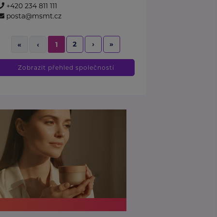
+420 234 811 111
posta@msmt.cz
2
›
»
«
‹
1
Zobrazit přehled společností