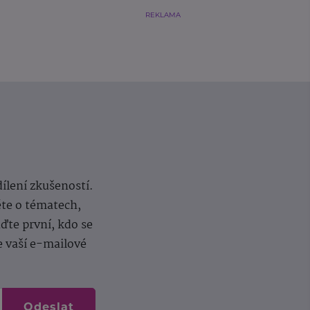
REKLAMA
dílení zkušeností.
ěte o tématech,
te první, kdo se
e vaší e-mailové
Odeslat