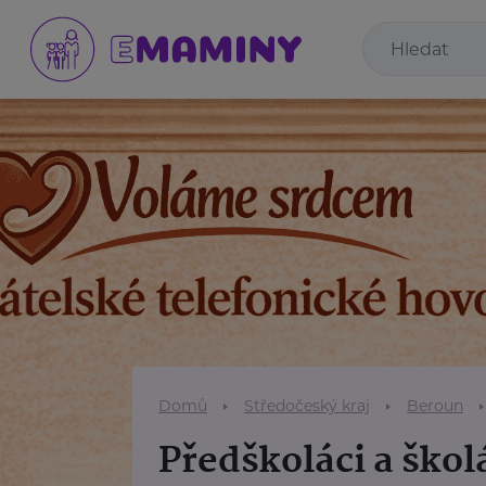
Domů
Středočeský kraj
Beroun
Předškoláci a škol