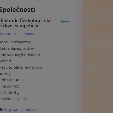
Společnosti
Diakonie Českobratrské
církve evangelické
Belgická 22
Praha 2
Komu pomáháme
Děti, mládež, rodiny
Lidé se znevýhodněním
Senioři
Nevyléčitelně nemocní a
umírající
Lidé v nouzi
Jiná pomoc
Naše služby
Diakonie ČCE je ...
https://diakonie.cz/