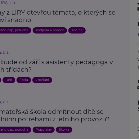
IRA, z.ú.
y z LIRY otevřou témata, o kterých se
ví snadno
andicap, porucha
Podpora a pomoc
Rodina
 z. s.
 bude od září s asistenty pedagoga v
h třídách?
Děti
Škola
Vzdělání
 z. s.
mateřská škola odmítnout dítě se
álními potřebami z letního provozu?
andicap, porucha
Prázdniny
Školka