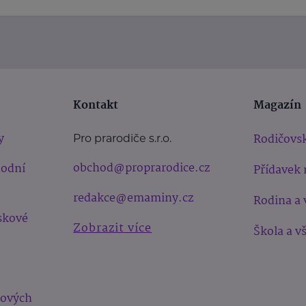
Kontakt
Magazín
y
Rodičovsk
Pro prarodiče s.r.o.
obchod@proprarodice.cz
hodní
Přídavek 
redakce@emaminy.cz
Rodina a 
skové
Zobrazit více
Škola a v
bových