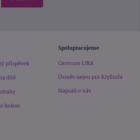
Spolupracujeme
Centrum LIRA
ý příspěvek
Úsměv nejen pro Kryštofa
na dítě
Napsali o nás
vztahy
še kolem