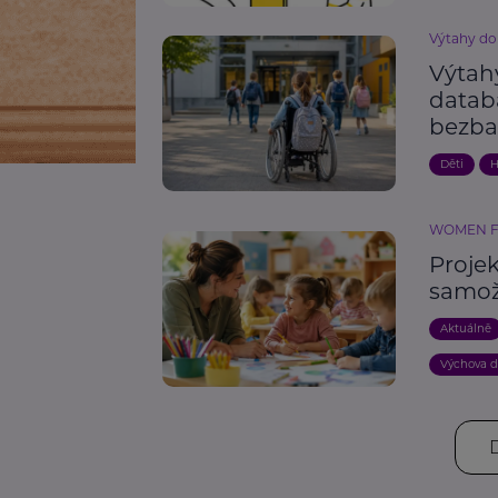
Výtahy do
Výtahy
datab
bezba
Děti
H
WOMEN 
Proje
samož
Aktuálně
Výchova d