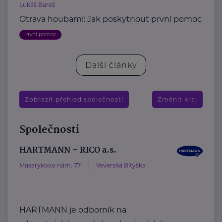
Lukáš Bareš
Otrava houbami: Jak poskytnout první pomoc
První pomoc
Další články
Zobrazit přehled společností
Změnit kraj
Společnosti
HARTMANN – RICO a.s.
Masarykovo nám. 77
Veverská Bítýška
HARTMANN je odborník na