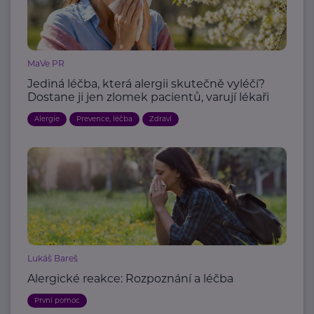
MaVe PR
Jediná léčba, která alergii skutečně vyléčí?
Dostane ji jen zlomek pacientů, varují lékaři
Alergie
Prevence, léčba
Zdraví
Lukáš Bareš
Alergické reakce: Rozpoznání a léčba
První pomoc