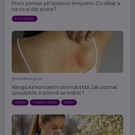
První pomoc při bodnutí hmyzem: Co dělat a
na co si dát pozor?
První pomoc
gesundheit.gv.at
Alergická kontaktní dermatitida: Jak poznat
spouštěče a účinně se bránit?
Alergie
Prevence, léčba
Zdraví