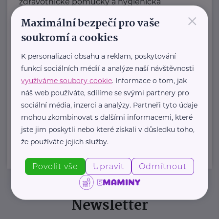
zdravotnické pomůcky a hygienická
×
řešení s dlouholetou tradicí.
Maximální bezpečí pro vaše
Zaměřuje ...
soukromí a cookies
https://hartmanndirect.com/cs-cz
K personalizaci obsahu a reklam, poskytování
+420 800 100 150
funkcí sociálních médií a analýze naší návštěvnosti
info@hartmanndirect.cz
využíváme soubory cookie
. Informace o tom, jak
náš web používáte, sdílíme se svými partnery pro
sociální média, inzerci a analýzy. Partneři tyto údaje
Zobrazit přehled společností
mohou zkombinovat s dalšími informacemi, které
jste jim poskytli nebo které získali v důsledku toho,
že používáte jejich služby.
Povolit vše
Upravit
Odmítnout
Newsletter