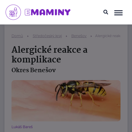
Domů
Středočeský kraj
Benešov
Alergické reakce a 
Alergické reakce a
komplikace
Okres Benešov
Lukáš Bareš