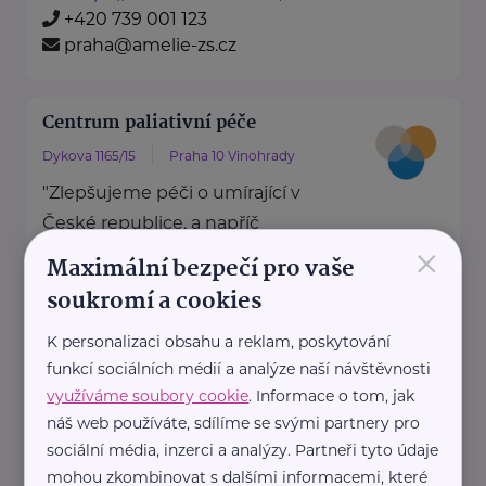
+420 739 001 123
praha@amelie-zs.cz
Centrum paliativní péče
Dykova 1165/15
Praha 10 Vinohrady
"Zlepšujeme péči o umírající v
České republice, a napříč
×
systémem zdravotní a sociální
Maximální bezpečí pro vaše
péče."
soukromí a cookies
Přinášíme data ...
K personalizaci obsahu a reklam, poskytování
https://paliativnicentrum.cz/
funkcí sociálních médií a analýze naší návštěvnosti
office@paliativnicentrum.cz
využíváme soubory cookie
. Informace o tom, jak
náš web používáte, sdílíme se svými partnery pro
sociální média, inzerci a analýzy. Partneři tyto údaje
Nadace Dobrý anděl
mohou zkombinovat s dalšími informacemi, které