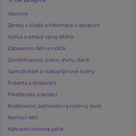
Dle kategorie
Všechny
Zprávy z úřadů a informace o dotacích
Výživa a zdravý vývoj dítěte
Zábava pro děti a rodiče
Zaměstnanost, právo, dluhy, daně
Samoživitelé a nízkopříjmové rodiny
Puberta a dospívání
Předškoláci a školáci
Rodičovství, partnerství a rodinný život
Nemoci dětí
Náhradní rodinná péče