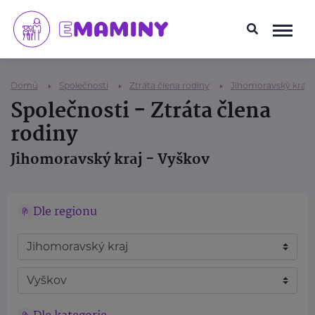
Domů
Společnosti
Ztráta člena rodiny
Jihomoravský kraj
Společnosti - Ztráta člena
rodiny
Jihomoravský kraj - Vyškov
Dle regionu