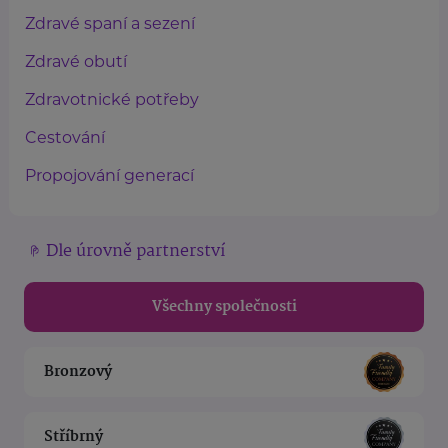
Zdravé spaní a sezení
Zdravé obutí
Zdravotnické potřeby
Cestování
Propojování generací
Dle úrovně partnerství
Všechny společnosti
Bronzový
Stříbrný