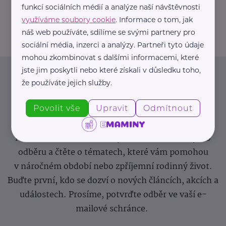
funkcí sociálních médií a analýze naší návštěvnosti
info@zdravotnicke-potreby.cz
využíváme soubory cookie
. Informace o tom, jak
náš web používáte, sdílíme se svými partnery pro
sociální média, inzerci a analýzy. Partneři tyto údaje
mohou zkombinovat s dalšími informacemi, které
jste jim poskytli nebo které získali v důsledku toho,
Newsletter
že používáte jejich služby.
Povolit vše
Upravit
Odmítnout
Pravidelný přísun novinek, inspirace na každý den,
podpora pro rodiče i sdílení zkušeností. Takový je
Newsletter webu eMaminy.cz. Přihlaste se k jeho
odběru a čtěte o tématech, které vám pomohou
v náročném období nebo zpříjemní rodinný život.
Buďte první, kdo se dozví o nových článcích, akcích a
událostech. Prosíme, potvrďte odběr ve vaší e-
mailové schránce.