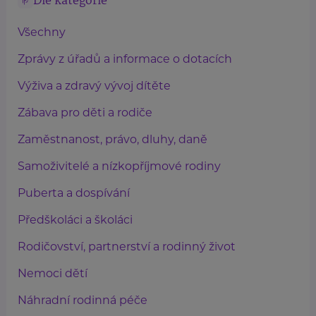
Dle kategorie
Všechny
Zprávy z úřadů a informace o dotacích
Výživa a zdravý vývoj dítěte
Zábava pro děti a rodiče
Zaměstnanost, právo, dluhy, daně
Samoživitelé a nízkopříjmové rodiny
Puberta a dospívání
Předškoláci a školáci
Rodičovství, partnerství a rodinný život
Nemoci dětí
Náhradní rodinná péče