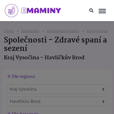
Domů
Společnosti
Zdravé spaní a sezení
Kraj Vysočina
Společnosti - Zdravé spaní a
sezení
Kraj Vysočina - Havlíčkův Brod
Dle regionu