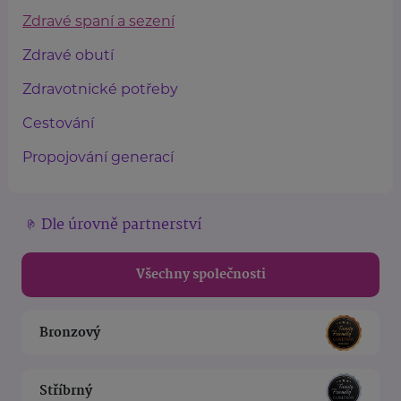
Zdravé spaní a sezení
Zdravé obutí
Zdravotnické potřeby
Cestování
Propojování generací
Dle úrovně partnerství
Všechny společnosti
Bronzový
Stříbrný