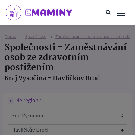
Domů
Společnosti
Zaměstnávání osob ze zdravotním postiže
Společnosti - Zaměstnávání
osob ze zdravotním
postižením
Kraj Vysočina - Havlíčkův Brod
Dle regionu