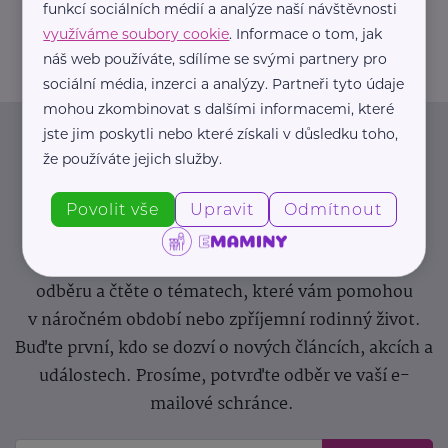
funkcí sociálních médií a analýze naší návštěvnosti
greendoors@greendoors.cz
využíváme soubory cookie
. Informace o tom, jak
náš web používáte, sdílíme se svými partnery pro
sociální média, inzerci a analýzy. Partneři tyto údaje
mohou zkombinovat s dalšími informacemi, které
jste jim poskytli nebo které získali v důsledku toho,
Newsletter
že používáte jejich služby.
Pravidelný přísun novinek, inspirace na každý den,
Povolit vše
Upravit
Odmítnout
podpora pro rodiče i sdílení zkušeností. Takový je
Newsletter webu eMaminy.cz. Přihlaste se k jeho
odběru a čtěte o tématech, které vám pomohou
v náročném období nebo zpříjemní rodinný život.
Buďte první, kdo se dozví o nových článcích, akcích a
událostech. Prosíme, potvrďte odběr ve vaší e-
mailové schránce.