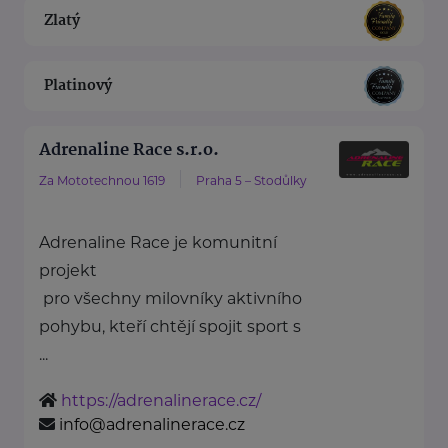
Zlatý
Platinový
Adrenaline Race s.r.o.
Za Mototechnou 1619
Praha 5 – Stodůlky
Adrenaline Race je komunitní
projekt
pro všechny milovníky aktivního
pohybu, kteří chtějí spojit sport s
...
https://adrenalinerace.cz/
info@adrenalinerace.cz