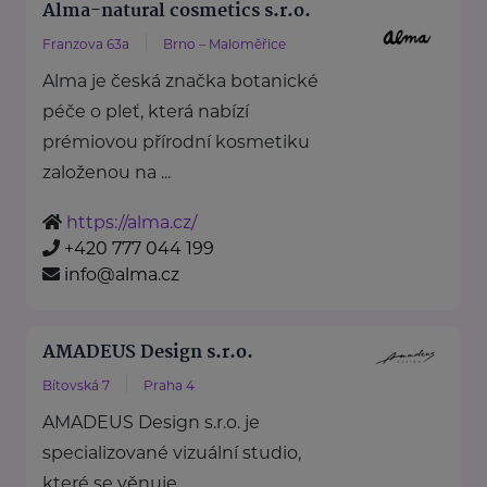
Alma-natural cosmetics s.r.o.
Franzova 63a
Brno – Maloměřice
Alma je česká značka botanické
péče o pleť, která nabízí
prémiovou přírodní kosmetiku
založenou na ...
https://alma.cz/
+420 777 044 199
info@alma.cz
AMADEUS Design s.r.o.
Bítovská 7
Praha 4
AMADEUS Design s.r.o. je
specializované vizuální studio,
které se věnuje