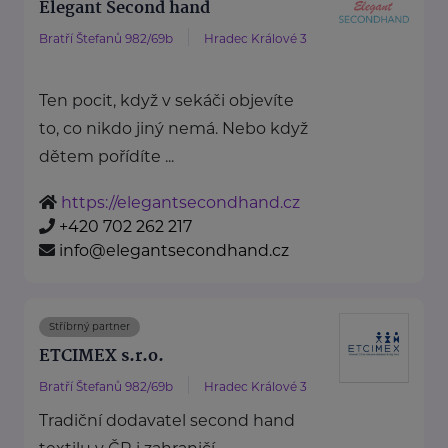
Elegant Second hand
Bratří Štefanů 982/69b
Hradec Králové 3
Ten pocit, když v sekáči objevíte
to, co nikdo jiný nemá. Nebo když
dětem pořídíte ...
https://elegantsecondhand.cz
+420 702 262 217
info@elegantsecondhand.cz
Stříbrný partner
ETCIMEX s.r.o.
Bratří Štefanů 982/69b
Hradec Králové 3
Tradiční dodavatel second hand