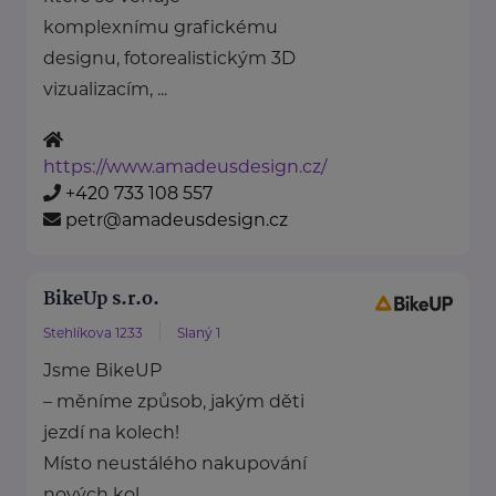
komplexnímu grafickému
designu, fotorealistickým 3D
vizualizacím, ...
https://www.amadeusdesign.cz/
+420 733 108 557
petr@amadeusdesign.cz
BikeUp s.r.o.
Stehlíkova 1233
Slaný 1
Jsme BikeUP
– měníme způsob, jakým děti
jezdí na kolech!
Místo neustálého nakupování
nových kol ...