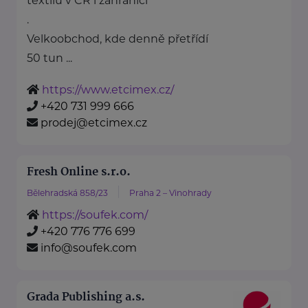
textilu v ČR i zahraničí
.
Velkoobchod, kde denně přetřídí
50 tun ...
https://www.etcimex.cz/
+420 731 999 666
prodej@etcimex.cz
Fresh Online s.r.o.
Bělehradská 858/23
Praha 2 – Vinohrady
https://soufek.com/
+420 776 776 699
info@soufek.com
Grada Publishing a.s.