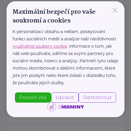
×
Maximální bezpečí pro vaše
Český zahrádkářský svaz, z.s.
soukromí a cookies
Rokycanova 318/15
Praha 3 - Žižkov
K personalizaci obsahu a reklam, poskytování
Redakce webu iZahrádkář.cz
funkcí sociálních médií a analýze naší návštěvnosti
e-mail: tomasek@zahradkari.cz
využíváme soubory cookie
. Informace o tom, jak
Redakce časopisu
náš web používáte, sdílíme se svými partnery pro
Rokycanova 15, 130 00 Praha 3e-
sociální média, inzerci a analýzy. Partneři tyto údaje
mohou zkombinovat s dalšími informacemi, které
mail: redakce@zahradkari.cz
jste jim poskytli nebo které získali v důsledku toho,
tel.: 222 781 773
že používáte jejich služby.
fax: ...
Povolit vše
Upravit
Odmítnout
https://www.zahradkari.cz/
+420 222 782 710
ustredi@zahradkari.cz