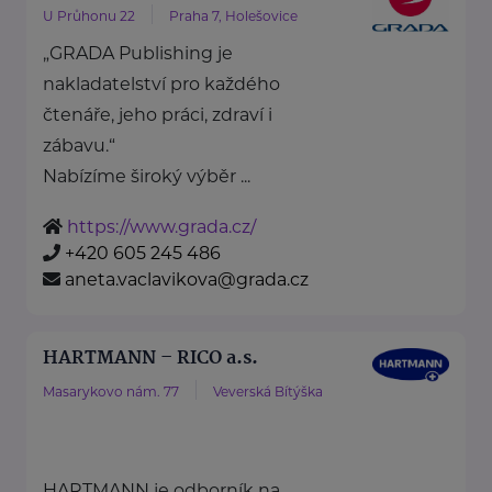
U Průhonu 22
Praha 7, Holešovice
„GRADA Publishing je
nakladatelství pro každého
čtenáře, jeho práci, zdraví i
zábavu.“
Nabízíme široký výběr ...
https://www.grada.cz/
+420 605 245 486
aneta.vaclavikova@grada.cz
HARTMANN – RICO a.s.
Masarykovo nám. 77
Veverská Bítýška
HARTMANN je odborník na