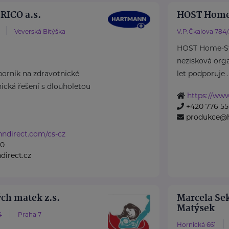
ICO a.s.
HOST Home
Veverská Bítýška
V.P.Čkalova 784
HOST Home-Sta
nezisková organ
rník na zdravotnické
let podporuje ..
cká řešení s dlouholetou
https://www
+420 776 55
produkce@h
nndirect.com/cs-cz
50
irect.cz
ch matek z.s.
Marcela Sek
Matýsek
4
Praha 7
Hornická 661