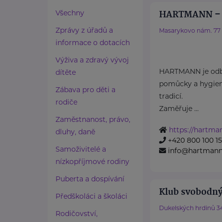
HARTMANN – R
Všechny
Zprávy z úřadů a
Masarykovo nám. 77
informace o dotacích
Výživa a zdravý vývoj
HARTMANN je odbo
dítěte
pomůcky a hygieni
Zábava pro děti a
tradicí.
rodiče
Zaměřuje ...
Zaměstnanost, právo,
https://hartma
dluhy, daně
+420 800 100 1
Samoživitelé a
info@hartmannd
nízkopříjmové rodiny
Puberta a dospívání
Klub svobodný
Předškoláci a školáci
Dukelských hrdinů 3
Rodičovství,