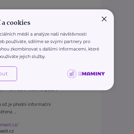
×
dcasnenarozenedeti.cz/
 a cookies
1 207
casnenarozenedeti.cz
ciálních médií a analýze naší návštěvnosti
eb používáte, sdílíme se svými partnery pro
 mohou zkombinovat s dalšími informacemi, které
oužíváte jejich služby.
1
Praha 1
out
em náhradní rodinné péče v
 síť je přední informační
řená ...
nnasit.cz/
asit.cz