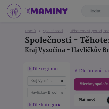
Domů
Společnosti
Těhotenství, porod, ma
Společnosti - Těhote
Kraj Vysočina - Havlíčkův B
Dle regionu
Dle úrovně pa
Všechny společn
Platinový
Dle kategorie