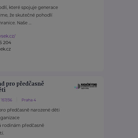
dlí, které spojuje generace
íme, že skutečné pohodlí
anice. Naše ...
ysek.cz/
5 204
ek.cz
nd pro předčasně
ti
 157/36
Praha 4
pro předčasně narozené děti
rganizace
á rodinám předčasně
í.