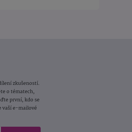
dílení zkušeností.
ěte o tématech,
te první, kdo se
e vaší e-mailové