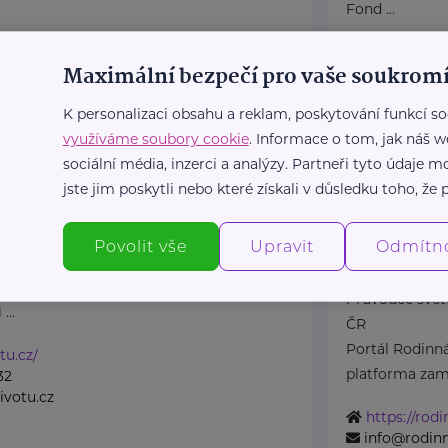
Fond ...
https://pre
Maximální bezpečí pro vaše soukromí
+420 774 56
petra@pred
K personalizaci obsahu a reklam, poskytování funkcí so
využíváme soubory cookie
. Informace o tom, jak náš w
sociální média, inzerci a analýzy. Partneři tyto údaje
šná společnost
Bronzový partner
jste jim poskytli nebo které získali v důsledku toho, že p
Rodinná síť
7
Ostrava
Klimentská 1246/
Povolit vše
Upravit
Odmítn
 společnost Dlaň životu
odporu těhotným ženám a
Průvodce svět
...
ČR
Portál Rodinná
tu.cz/
platforma zamě
32
votu.cz
https://rodi
info@rodinn