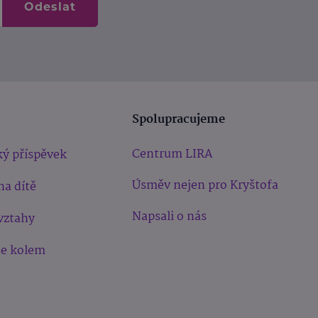
Odeslat
Spolupracujeme
Centrum LIRA
ý příspěvek
Úsměv nejen pro Kryštofa
na dítě
Napsali o nás
vztahy
še kolem