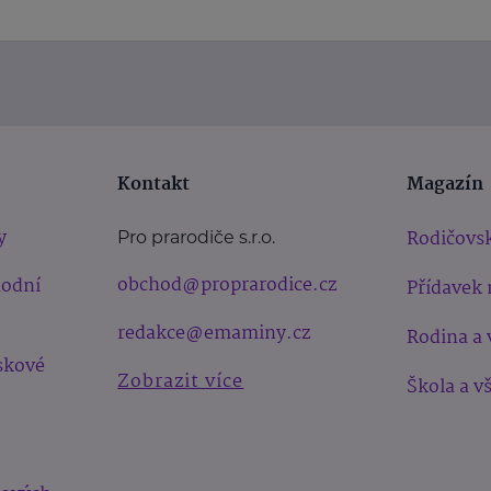
Kontakt
Magazín
y
Rodičovsk
Pro prarodiče s.r.o.
obchod@proprarodice.cz
hodní
Přídavek 
redakce@emaminy.cz
Rodina a 
skové
Zobrazit více
Škola a v