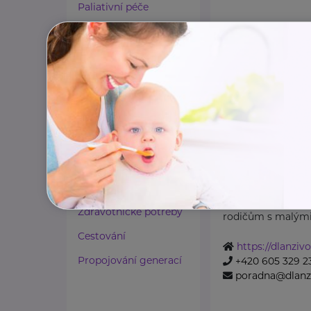
Paliativní péče
Rady a tipy
Harmonie duše a těla
Zaměstnávání osob ze
zdravotním
postižením
Obecně prospě
DLAŇ ŽIVOTU
Lázeňství a wellness
Sokolská třída 244 /2
Zdravé spaní a sezení
Obecně prospěšná
Zdravé obutí
nabízí pomoc a p
Zdravotnické potřeby
rodičům s malými 
Cestování
https://dlanzivo
Propojování generací
+420 605 329 2
poradna@dlanzi