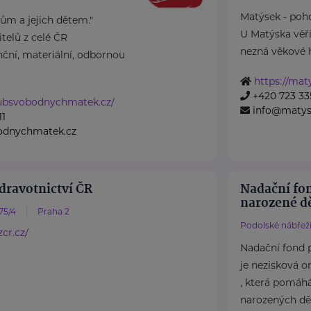
Matýsek - poho
m a jejich dětem."
U Matýska věř
elů z celé ČR
nezná věkové hr
ční, materiální, odbornou
https://mat
+420 723 33
lubsvobodnychmatek.cz/
info@matys
11
odnychmatek.cz
dravotnictví ČR
Nadační fo
narozené dě
75/4
Praha 2
Podolské nábřeží
cr.cz/
Nadační fond 
je nezisková o
, která pomáh
narozených dět