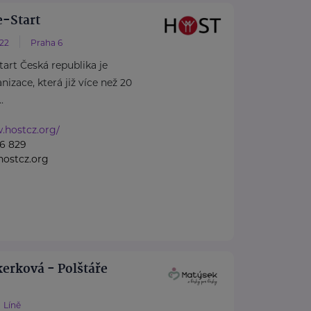
-Start
/22
Praha 6
rt Česká republika je
izace, která již více než 20
.
.hostcz.org/
6 829
ostcz.org
erková - Polštáře
Líně