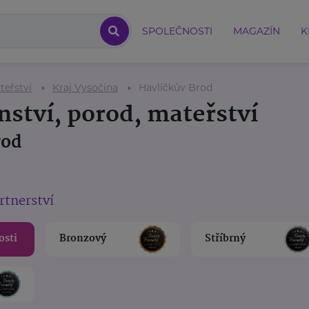
SPOLEČNOSTI
MAGAZÍN
K
teřství
Kraj Vysočina
Havlíčkův Brod
nství, porod, mateřství
rod
rtnerství
osti
Bronzový
Stříbrný