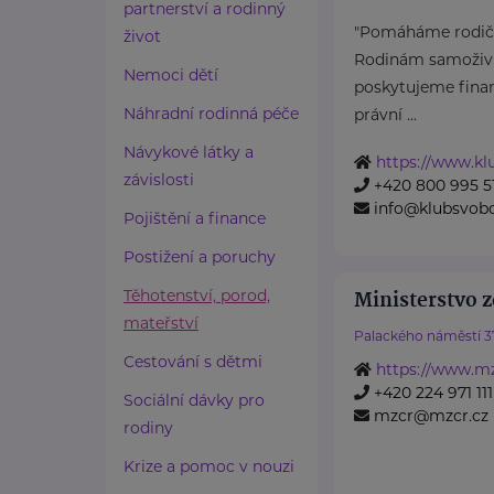
partnerství a rodinný
"Pomáháme rodičů
život
Rodinám samoživit
Nemoci dětí
poskytujeme finan
Náhradní rodinná péče
právní ...
Návykové látky a
https://www.k
závislosti
+420 800 995 5
info@klubsvob
Pojištění a finance
Postižení a poruchy
Těhotenství, porod,
Ministerstvo z
mateřství
Palackého náměstí 3
Cestování s dětmi
https://www.mz
+420 224 971 111
Sociální dávky pro
mzcr@mzcr.cz
rodiny
Krize a pomoc v nouzi