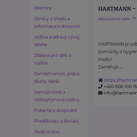
HARTMANN – R
Všechny
Zprávy z úřadů a
Masarykovo nám. 77
informace o dotacích
Výživa a zdravý vývoj
HARTMANN je odbo
dítěte
pomůcky a hygieni
Zábava pro děti a
tradicí.
rodiče
Zaměřuje ...
Zaměstnanost, právo,
https://hartma
dluhy, daně
+420 800 100 1
Samoživitelé a
info@hartmannd
nízkopříjmové rodiny
Puberta a dospívání
Předškoláci a školáci
Rodičovství,