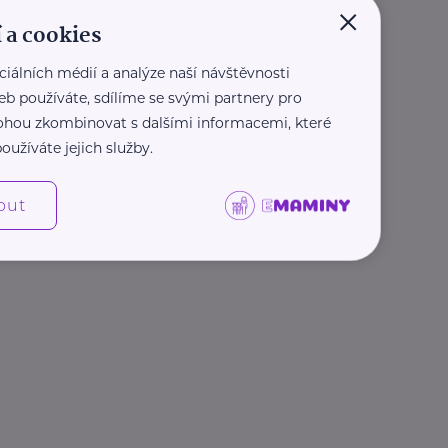
×
 a cookies
ciálních médií a analýze naší návštěvnosti
eb používáte, sdílíme se svými partnery pro
 mohou zkombinovat s dalšími informacemi, které
oužíváte jejich služby.
out