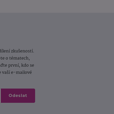
dílení zkušeností.
ěte o tématech,
te první, kdo se
e vaší e-mailové
Odeslat