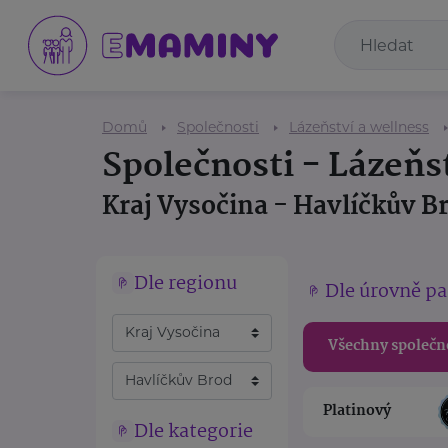
Domů
Společnosti
Lázeňství a wellness
Společnosti - Lázeňs
Kraj Vysočina - Havlíčkův B
Dle regionu
Dle úrovně pa
Všechny společn
Platinový
Dle kategorie