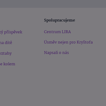
Spolupracujeme
Centrum LIRA
ý příspěvek
Úsměv nejen pro Kryštofa
na dítě
Napsali o nás
vztahy
še kolem