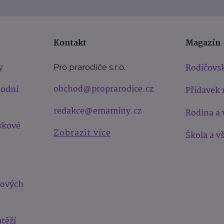
Kontakt
Magazín
y
Rodičovsk
Pro prarodiče s.r.o.
obchod@proprarodice.cz
hodní
Přídavek 
redakce@emaminy.cz
Rodina a 
skové
Zobrazit více
Škola a v
bových
těží