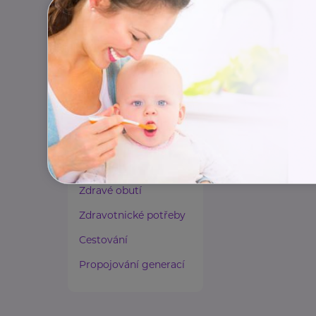
Paliativní péče
Rady a tipy
Harmonie duše a těla
Zaměstnávání osob ze
zdravotním
postižením
Lázeňství a wellness
Zdravé spaní a sezení
Zdravé obutí
Zdravotnické potřeby
Cestování
Propojování generací