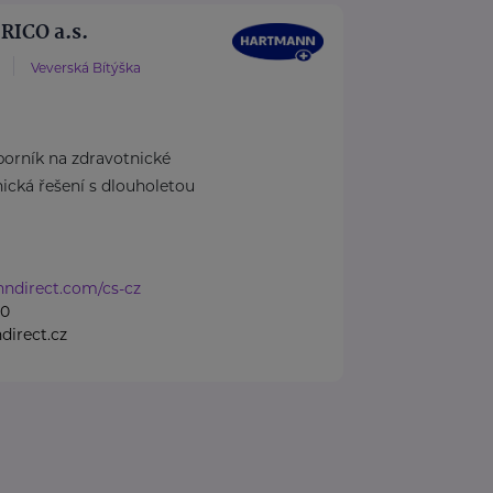
ICO a.s.
Veverská Bítýška
rník na zdravotnické
cká řešení s dlouholetou
nndirect.com/cs-cz
50
irect.cz