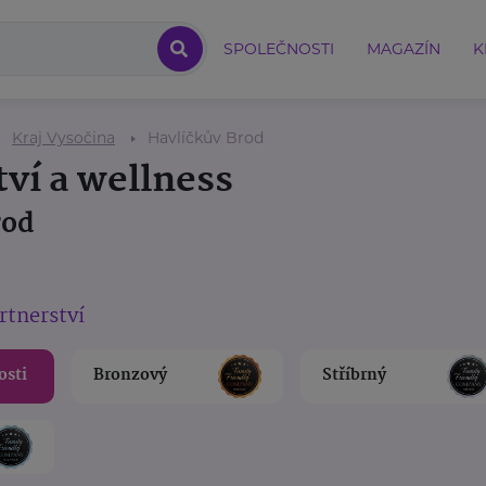
SPOLEČNOSTI
MAGAZÍN
K
Kraj Vysočina
Havlíčkův Brod
tví a wellness
rod
rtnerství
osti
Bronzový
Stříbrný