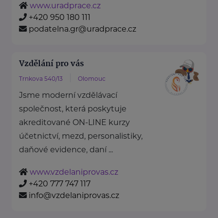
www.uradprace.cz
+420 950 180 111
podatelna.gr@uradprace.cz
Vzdělání pro vás
Trnkova 540/13
Olomouc
Jsme moderní vzdělávací
společnost, která poskytuje
akreditované ON-LINE kurzy
účetnictví, mezd, personalistiky,
daňové evidence, daní ...
www.vzdelaniprovas.cz
+420 777 747 117
info@vzdelaniprovas.cz