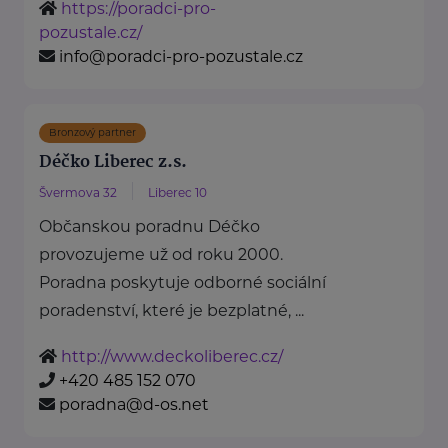
https://poradci-pro-
pozustale.cz/
info@poradci-pro-pozustale.cz
Bronzový partner
Déčko Liberec z.s.
Švermova 32
Liberec 10
Občanskou poradnu Déčko
provozujeme už od roku 2000.
Poradna poskytuje odborné sociální
poradenství, které je bezplatné, ...
http://www.deckoliberec.cz/
+420 485 152 070
poradna@d-os.net