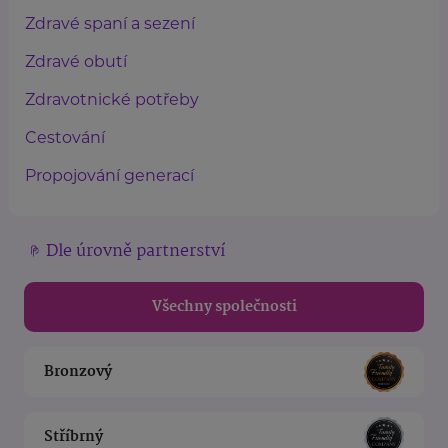
Zdravé spaní a sezení
Zdravé obutí
Zdravotnické potřeby
Cestování
Propojování generací
Dle úrovně partnerství
Všechny společnosti
Bronzový
Stříbrný