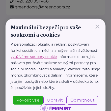
+420 220 951 468
greendoors@greendoors.cz
×
Klub svobodných matek z.s.
Maximální bezpečí pro vaše
Dukelských hrdinů 34
Praha 7
soukromí a cookies
K personalizaci obsahu a reklam, poskytování
"Pomáháme rodičům a jejich
funkcí sociálních médií a analýze naší návštěvnosti
dětem."
využíváme soubory cookie
. Informace o tom, jak
Rodinám samoživitelů z celé ČR
náš web používáte, sdílíme se svými partnery pro
poskytujeme finanční, materiální,
sociální média, inzerci a analýzy. Partneři tyto údaje
mohou zkombinovat s dalšími informacemi, které
odbornou právní ...
jste jim poskytli nebo které získali v důsledku toho,
že používáte jejich služby.
https://www.klubsvobodnychmatek.cz/
+420 800 995 511
Povolit vše
Upravit
Odmítnout
info@klubsvobodnychmatek.cz