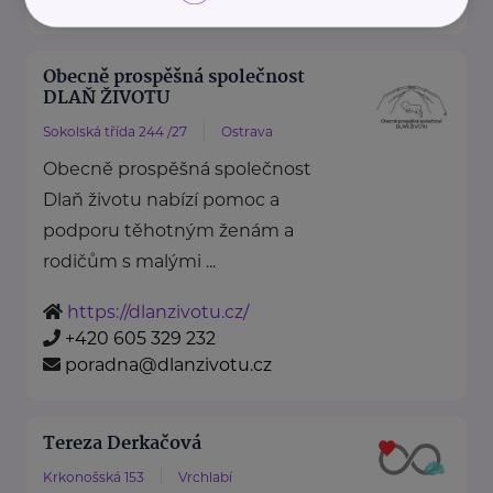
Obecně prospěšná společnost
DLAŇ ŽIVOTU
Sokolská třída 244 /27
Ostrava
Obecně prospěšná společnost
Dlaň životu nabízí pomoc a
podporu těhotným ženám a
rodičům s malými ...
https://dlanzivotu.cz/
+420 605 329 232
poradna@dlanzivotu.cz
Tereza Derkačová
Krkonošská 153
Vrchlabí