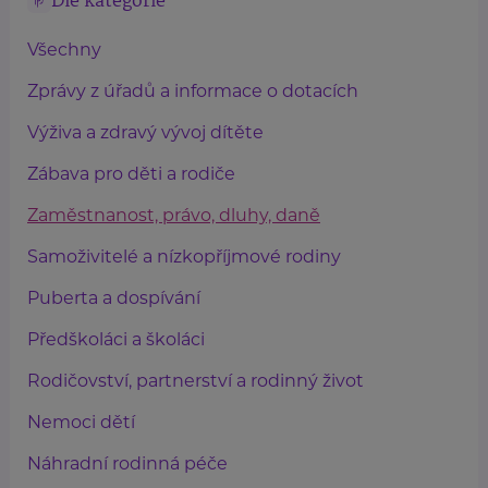
Dle kategorie
Všechny
Zprávy z úřadů a informace o dotacích
Výživa a zdravý vývoj dítěte
Zábava pro děti a rodiče
Zaměstnanost, právo, dluhy, daně
Samoživitelé a nízkopříjmové rodiny
Puberta a dospívání
Předškoláci a školáci
Rodičovství, partnerství a rodinný život
Nemoci dětí
Náhradní rodinná péče