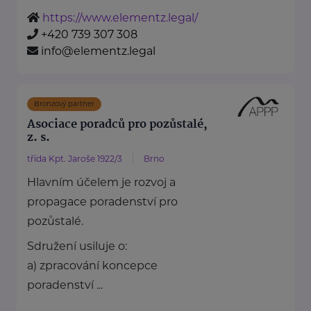
https://www.elementz.legal/
+420 739 307 308
info@elementz.legal
Bronzový partner
Asociace poradců pro pozůstalé,
z. s.
třída Kpt. Jaroše 1922/3
Brno
Hlavním účelem je rozvoj a
propagace poradenství pro
pozůstalé.
Sdružení usiluje o:
a) zpracování koncepce
poradenství ...