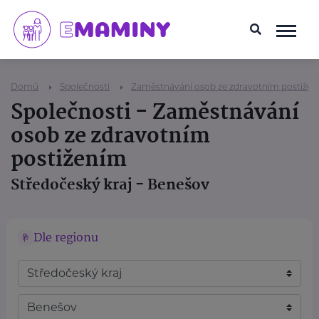
Domů
Společnosti
Zaměstnávání osob ze zdravotním postiže
Společnosti - Zaměstnávání
osob ze zdravotním
postižením
Středočeský kraj - Benešov
Dle regionu