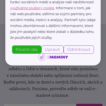
funkcí sociálních médií a analýze naší návštěvnosti
greendoors@greendoors.cz
využíváme soubory cookie
. Informace o tom, jak
náš web používáte, sdílíme se svými partnery pro
sociální média, inzerci a analýzy. Partneři tyto údaje
mohou zkombinovat s dalšími informacemi, které
jste jim poskytli nebo které získali v důsledku toho,
Newsletter
že používáte jejich služby.
Pravidelný přísun novinek, inspirace na každý den,
Povolit vše
Upravit
Odmítnout
podpora pro rodiče i sdílení zkušeností. Takový je
Newsletter webu eMaminy.cz. Přihlaste se k jeho
odběru a čtěte o tématech, které vám pomohou
v náročném období nebo zpříjemní rodinný život.
Buďte první, kdo se dozví o nových článcích, akcích a
událostech. Prosíme, potvrďte odběr ve vaší e-
mailové schránce.