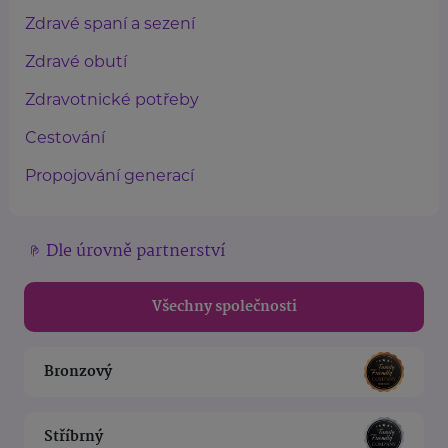
Zdravé spaní a sezení
Zdravé obutí
Zdravotnické potřeby
Cestování
Propojování generací
Dle úrovně partnerství
Všechny společnosti
Bronzový
Stříbrný