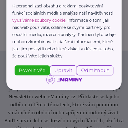
K personalizaci obsahu a reklam, poskytování
https://hartmanndirect.com/cs-cz
funkcí sociálních médií a analýze naší návštěvnosti
+420 800 100 150
využíváme soubory cookie
. Informace o tom, jak
info@hartmanndirect.cz
náš web používáte, sdílíme se svými partnery pro
sociální média, inzerci a analýzy. Partneři tyto údaje
mohou zkombinovat s dalšími informacemi, které
jste jim poskytli nebo které získali v důsledku toho,
že používáte jejich služby.
Newsletter
Povolit vše
Upravit
Odmítnout
Pravidelný přísun novinek, inspirace na každý den,
podpora pro rodiče i sdílení zkušeností. Takový je
Newsletter webu eMaminy.cz. Přihlaste se k jeho
odběru a čtěte o tématech, které vám pomohou
v náročném období nebo zpříjemní rodinný život.
Buďte první, kdo se dozví o nových článcích, akcích a