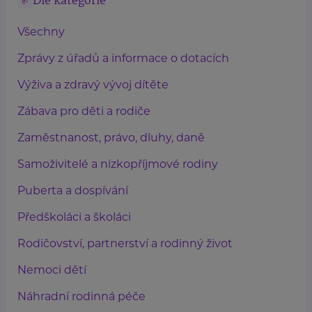
Dle kategorie
Všechny
Zprávy z úřadů a informace o dotacích
Výživa a zdravý vývoj dítěte
Zábava pro děti a rodiče
Zaměstnanost, právo, dluhy, daně
Samoživitelé a nízkopříjmové rodiny
Puberta a dospívání
Předškoláci a školáci
Rodičovství, partnerství a rodinný život
Nemoci dětí
Náhradní rodinná péče