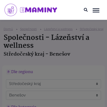
Domů
Společnosti
Lázeňství a wellness
Středočeský kraj
Společnosti - Lázeňství a
wellness
Středočeský kraj - Benešov
Dle regionu