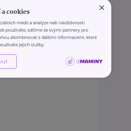
×
Středočeského kraje
 a cookies
nešov u Prahy
ciálních médií a analýze naší návštěvnosti
6 476
@hospital-bn.cz
eb používáte, sdílíme se svými partnery pro
 mohou zkombinovat s dalšími informacemi, které
oužíváte jejich služby.
out