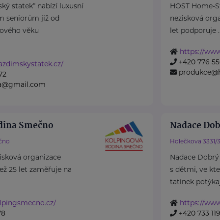
ký statek“ nabízí luxusní
HOST Home-Sta
m seniorům již od
nezisková organ
ového věku
let podporuje ..
https://www
+420 776 55
azdimskystatek.cz/
produkce@h
72
na@gmail.com
odina Smečno
Nadace Dob
čno
Holečkova 3331/
isková organizace
Nadace Dobrý
 než 25 let zaměřuje na
s dětmi, ve kt
tatínek potýkají
lpingsmecno.cz/
https://www
78
+420 733 119