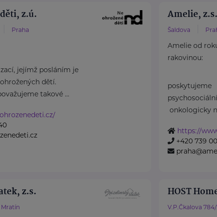
ěti, z.ú.
Amelie, z.s
Praha
Šaldova
Pra
Amelie od rok
rakovinou:
ací, jejímž posláním je
ohrožených dětí.
poskytujeme
považujeme takové ...
psychosociál
onkologicky n
ohrozenedeti.cz/
40
https://www
zenedeti.cz
+420 739 00
praha@amel
tek, z.s.
HOST Home
Mratín
V.P.Čkalova 784