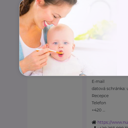
Topolová 748
Kl
Důležité kontakty
Klinika (kontakt p
Telefon
+420 283 088 244
E-mail
ambulance@nudz
Zdravotní dokum
Telefon
+420 283 088 111
E-mail
datová schránka:
Recepce
Telefon
+420 ...
https://www.nu