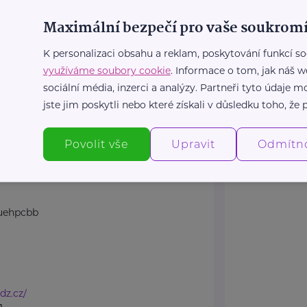
nemocnice 
ecany
Maximální bezpečí pro vaše soukromí
Máchova
Be
K personalizaci obsahu a reklam, poskytování funkcí so
+420 317 75
ro pacienty, objednávání)
sekretariat
využíváme soubory cookie
. Informace o tom, jak náš w
sociální média, inzerci a analýzy. Partneři tyto údaje
jste jim poskytli nebo které získali v důsledku toho, že p
.cz
entace
Povolit vše
Upravit
Odmítn
 uehpcbb
dz.cz/