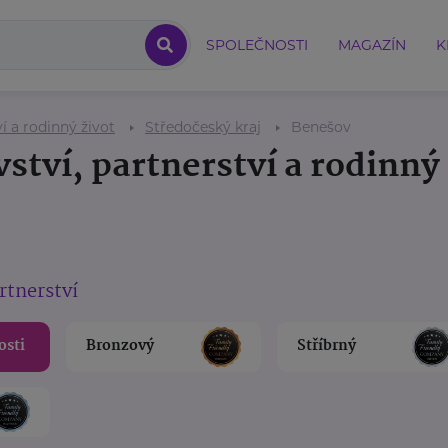
SPOLEČNOSTI
MAGAZÍN
K
í a rodinný život
Středočeský kraj
Benešov
ství, partnerství a rodinný 
rtnerství
osti
Bronzový
Stříbrný