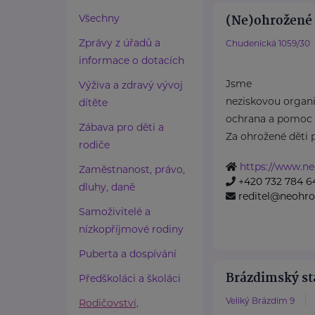
(Ne)ohrožené d
Všechny
Zprávy z úřadů a
Chudenická 1059/30
informace o dotacích
Jsme
Výživa a zdravý vývoj
neziskovou organiz
dítěte
ochrana a pomoc 
Zábava pro děti a
Za ohrožené děti 
rodiče
https://www.ne
Zaměstnanost, právo,
+420 732 784 6
dluhy, daně
reditel@neohro
Samoživitelé a
nízkopříjmové rodiny
Puberta a dospívání
Brázdimský sta
Předškoláci a školáci
Veliký Brázdim 9
Rodičovství,