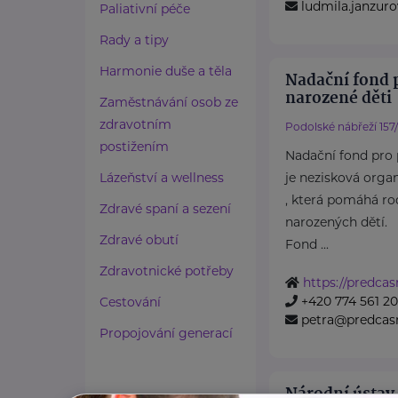
ludmila.janzu
Paliativní péče
Rady a tipy
Harmonie duše a těla
Nadační fond 
narozené děti
Zaměstnávání osob ze
zdravotním
Podolské nábřeží 157
postižením
Nadační fond pro 
Lázeňství a wellness
je nezisková orga
, která pomáhá r
Zdravé spaní a sezení
narozených dětí.
Zdravé obutí
Fond ...
Zdravotnické potřeby
https://predcas
+420 774 561 2
Cestování
petra@predcasn
Propojování generací
Národní ústav