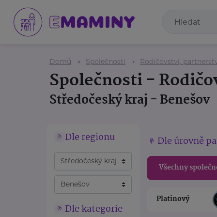
Domů
Společnosti
Rodičovství, partnerstv
Společnosti - Rodičov
Středočeský kraj - Benešov
Dle regionu
Dle úrovně pa
Všechny společn
Platinový
Dle kategorie