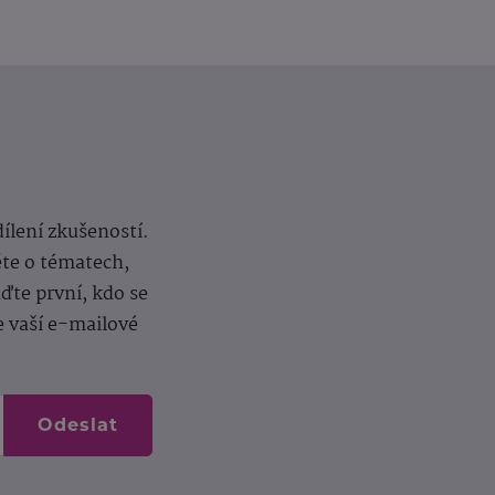
dílení zkušeností.
ěte o tématech,
te první, kdo se
e vaší e-mailové
Odeslat