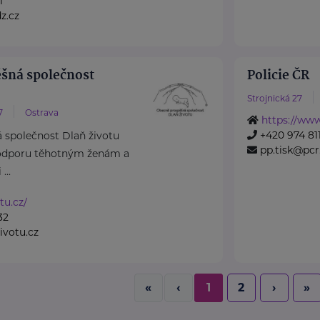
1
z.cz
šná společnost
Policie ČR
Strojnická 27
7
Ostrava
https://www
+420 974 811
 společnost Dlaň životu
pp.tisk@pcr
odporu těhotným ženám a
...
tu.cz/
32
votu.cz
«
‹
1
2
›
»