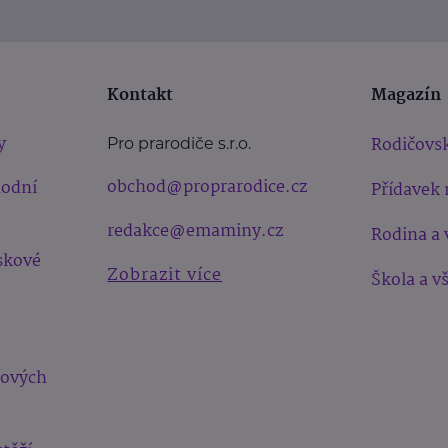
Kontakt
Magazín
y
Rodičovsk
Pro prarodiče s.r.o.
obchod@proprarodice.cz
hodní
Přídavek 
redakce@emaminy.cz
Rodina a 
skové
Zobrazit více
Škola a v
bových