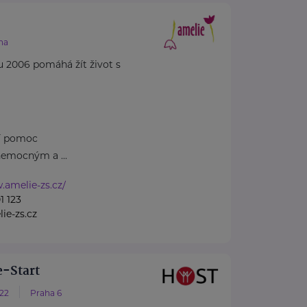
.
ha
u 2006 pomáhá žít život s
ní pomoc
emocným a ...
.amelie-zs.cz/
1 123
ie-zs.cz
-Start
/22
Praha 6