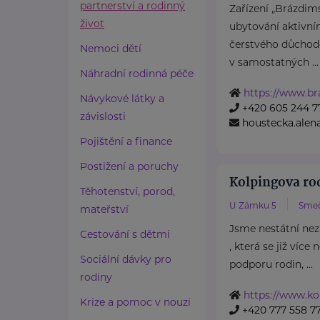
partnerství a rodinný
Zařízení „Brázdims
život
ubytování aktivní
čerstvého důchod
Nemoci dětí
v samostatných ...
Náhradní rodinná péče
https://www.br
Návykové látky a
+420 605 244 7
závislosti
houstecka.ale
Pojištění a finance
Postižení a poruchy
Kolpingova r
Těhotenství, porod,
U Zámku 5
Sme
mateřství
Jsme nestátní nez
Cestování s dětmi
, která se již více
Sociální dávky pro
podporu rodin, ...
rodiny
https://www.ko
Krize a pomoc v nouzi
+420 777 558 7