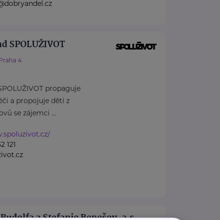
@dobryandel.cz
nd SPOLUŽIVOT
Praha 4
 SPOLUŽIVOT propaguje
či a propojuje děti z
ů se zájemci ...
.spoluzivot.cz/
2 121
ivot.cz
udolfa a Stefanie Benešov, a.s.,