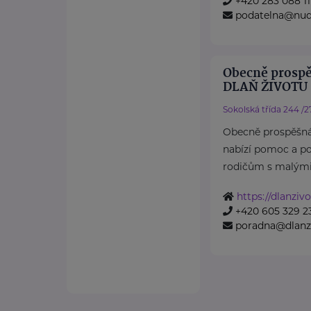
+420 283 088 11
podatelna@nud
Obecně prospě
DLAŇ ŽIVOTU
Sokolská třída 244 /2
Obecně prospěšná
nabízí pomoc a p
rodičům s malými 
https://dlanzivo
+420 605 329 2
poradna@dlanzi