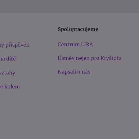
Spolupracujeme
Centrum LIRA
ý příspěvek
Úsměv nejen pro Kryštofa
na dítě
Napsali o nás
vztahy
še kolem