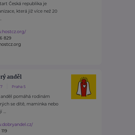
rt Česká republika je
izace, která již více než 20
.
.hostcz.org/
6 829
ostcz.org
rý anděl
37
Praha 5
 anděl pomáhá rodinám
erých se dítě, maminka nebo
 ...
.dobryandel.cz/
 119