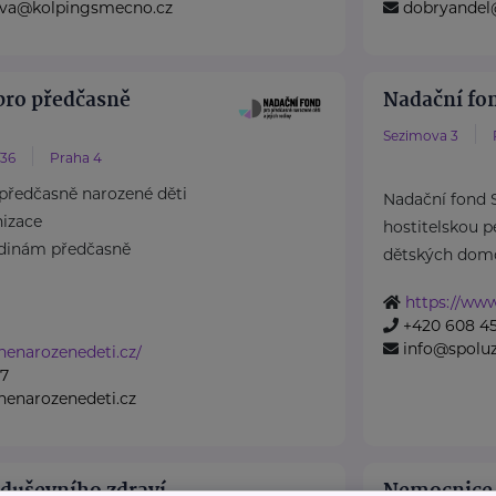
rova@kolpingsmecno.cz
dobryandel
pro předčasně
Nadační fo
Sezimova 3
/36
Praha 4
předčasně narozené děti
Nadační fond
nizace
hostitelskou pé
odinám předčasně
dětských domov
https://www
+420 608 45
info@spoluz
nenarozenedeti.cz/
07
enarozenedeti.cz
 duševního zdraví
Nemocnice R