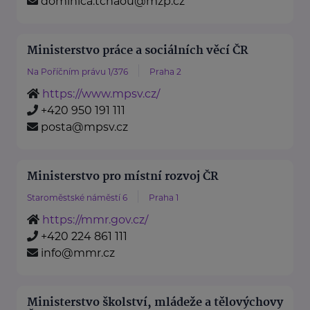
dominica.tchaou@mzp.cz
Ministerstvo práce a sociálních věcí ČR
Na Poříčním právu 1/376
Praha 2
https://www.mpsv.cz/
+420 950 191 111
posta@mpsv.cz
Ministerstvo pro místní rozvoj ČR
Staroměstské náměstí 6
Praha 1
https://mmr.gov.cz/
+420 224 861 111
info@mmr.cz
Ministerstvo školství, mládeže a tělovýchovy