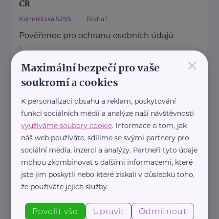
ČR
Karmelitská 529/5
Praha 1
Pověřenec pro ochranu osobních údajů
:
×
Mgr. Šárka Jílková,
Maximální bezpečí pro vaše
+420 234 811 105, gdpr@msmt.cz
soukromí a cookies
Příslušná osoba dle zákona o ochraně
K personalizaci obsahu a reklam, poskytování
oznamovatelů
funkcí sociálních médií a analýze naší návštěvnosti
: Mgr. ...
využíváme soubory cookie
. Informace o tom, jak
náš web používáte, sdílíme se svými partnery pro
https://www.msmt.cz/
sociální média, inzerci a analýzy. Partneři tyto údaje
+420 234 811 111
mohou zkombinovat s dalšími informacemi, které
posta@msmt.cz
jste jim poskytli nebo které získali v důsledku toho,
že používáte jejich služby.
Ministerstvo zahraničních věcí ČR
Povolit vše
Upravit
Odmítnout
Loretánské náměstí 5
Praha 1 – Hradčany