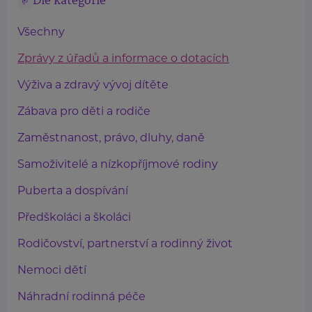
Dle kategorie
Všechny
Zprávy z úřadů a informace o dotacích
Výživa a zdravý vývoj dítěte
Zábava pro děti a rodiče
Zaměstnanost, právo, dluhy, daně
Samoživitelé a nízkopříjmové rodiny
Puberta a dospívání
Předškoláci a školáci
Rodičovství, partnerství a rodinný život
Nemoci dětí
Náhradní rodinná péče