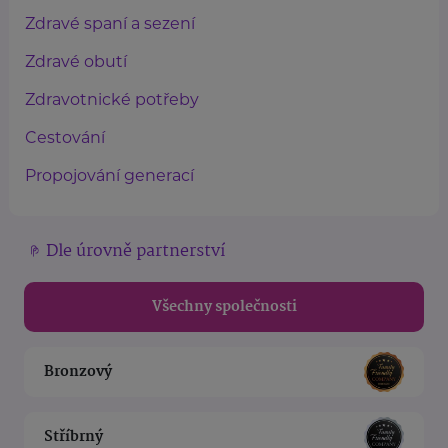
Zdravé spaní a sezení
Zdravé obutí
Zdravotnické potřeby
Cestování
Propojování generací
Dle úrovně partnerství
Všechny společnosti
Bronzový
Stříbrný