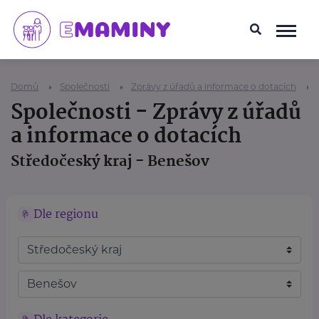
Domů
Společnosti
Zprávy z úřadů a informace o dotacích
Společnosti - Zprávy z úřadů
a informace o dotacích
Středočeský kraj - Benešov
Dle regionu