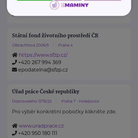
https://www.mzv.cz/
+420 222 264 222
Státní fond životního prostředí ČR
Olbrachtova 2006/9
Praha 4
https://www.sfzp.cz/
+420 267 994 369
epodatelna@sfzp.cz
Úřad práce České republiky
Dobrovského 1278/25
Praha 7 - Holešovice
Pro výběr konkrétní pobočky klikněte zde.
www.uradprace.cz
+420 950 180 111