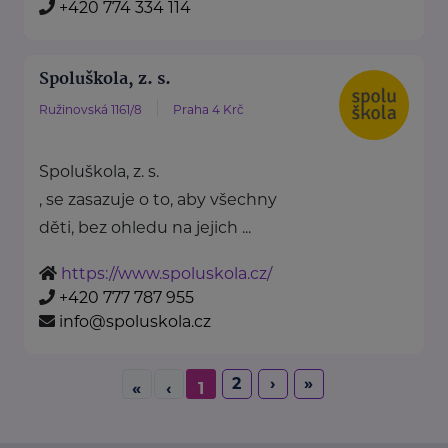
+420 774 334 114
Spoluškola, z. s.
Ružinovská 1161/8
Praha 4 Krč
Spoluškola, z. s.
, se zasazuje o to, aby všechny
děti, bez ohledu na jejich ...
https://www.spoluskola.cz/
+420 777 787 955
info@spoluskola.cz
2
›
»
«
‹
1