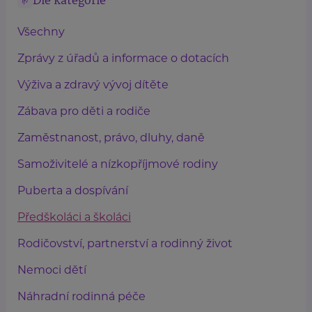
Dle kategorie
Všechny
Zprávy z úřadů a informace o dotacích
Výživa a zdravý vývoj dítěte
Zábava pro děti a rodiče
Zaměstnanost, právo, dluhy, daně
Samoživitelé a nízkopříjmové rodiny
Puberta a dospívání
Předškoláci a školáci
Rodičovství, partnerství a rodinný život
Nemoci dětí
Náhradní rodinná péče