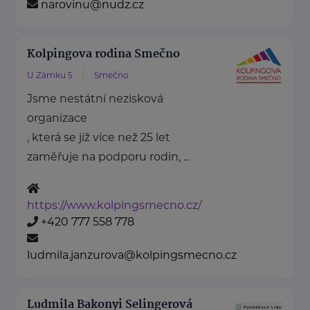
narovinu@nudz.cz
Kolpingova rodina Smečno
U Zámku 5
Smečno
Jsme nestátní nezisková
organizace
, která se již více než 25 let
zaměřuje na podporu rodin, ...
https://www.kolpingsmecno.cz/
+420 777 558 778
ludmila.janzurova@kolpingsmecno.cz
Ludmila Bakonyi Selingerová