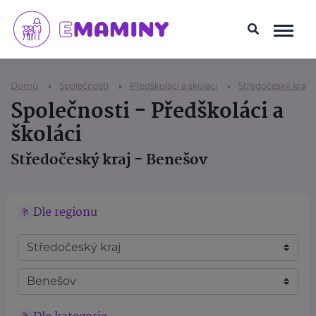
Domů
Společnosti
Předškoláci a školáci
Středočeský kraj
Společnosti - Předškoláci a
školáci
Středočeský kraj - Benešov
Dle regionu