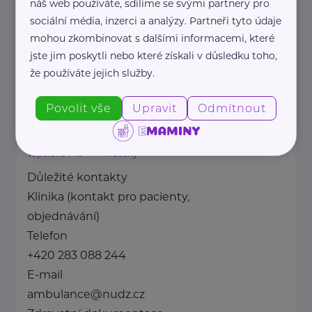
náš web používáte, sdílíme se svými partnery pro
Spojujeme dobrovolnické ...
sociální média, inzerci a analýzy. Partneři tyto údaje
mohou zkombinovat s dalšími informacemi, které
www.nadobrovolnictvi.cz
jste jim poskytli nebo které získali v důsledku toho,
+420 606 512 905
že používáte jejich služby.
info@nadobrovolnictvi.cz
Povolit vše
Upravit
Odmítnout
Národní ústav duševního zdraví
Topolová 748
Klecany
Důležité kontakty
Klinika (kontakt pro pacienty,
objednávání)
Telefon
+420 283 088 244
E-mail
ambulance@nudz.cz