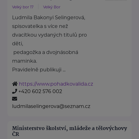
Velký bor 17
Velký Bor
Ludmila Bakonyi Selingerová,
spisovatelka s více než
dvacítkou vydaných titulů pro
děti,
pedagožka a dvojnásobná
maminka.
Pravidelně publikuji ...
https://www.pohadkovalida.cz
+420 602 576 002
ludmilaselingerova@seznam.cz
Ministerstvo školství, mládeže a tělovýchovy
ČR