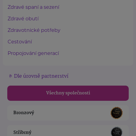
Zdravé spaní a sezení
Zdravé obutí
Zdravotnické potřeby
Cestování
Propojování generací
Dle úrovně partnerství
Všechny společnosti
Bronzový
Stříbrný