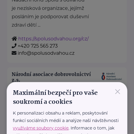
je nezisková organizace, jejímž
posláním je podporovat duševní
zdraví dětí ...
https://spolusodvahou.org/cz/
+420 725 565 273
info@spolusodvahou.cz
Národní asociace dobrovolnictví
z.s.
×
Kaznějovská 1517/51
Plzeň
Maximální bezpečí pro vaše
soukromí a cookies
Národní asociace dobrovolnictví,
K personalizaci obsahu a reklam, poskytování
z.s. je zastřešující dobrovolnou,
funkcí sociálních médií a analýze naší návštěvnosti
neziskovou, nezávislou a
využíváme soubory cookie
. Informace o tom, jak
nepolitickou organizací.