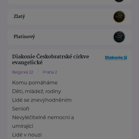
Zlatý
Platinový
Diakonie Českobratrské církve
evangelické
Belgická 22
Praha 2
Komu pomáháme
Děti, mládež, rodiny
Lidé se znevýhodněním
Senioři
Nevyléčitelně nemocní a
umírající
Lidé v nouzi