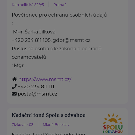
Karmelitská 529/5
Praha 1
Pověřenec pro ochranu osobních údajů
:
Mgr. Šárka Jílková,
+420 234 811 105, gdpr@msmt.cz
Příslušná osoba dle zákona o ochraně
oznamovatelů
: Mgr. ...
https://www.msmt.cz/
+420 234 811 111
posta@msmt.cz
Nadační fond Spolu s odvahou
Žižkova 403
Mladá Boleslav
Nadační fond Spolu s odvahou