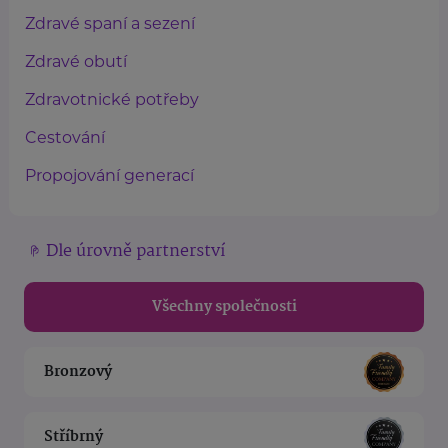
Zdravé spaní a sezení
Zdravé obutí
Zdravotnické potřeby
Cestování
Propojování generací
Dle úrovně partnerství
Všechny společnosti
Bronzový
Stříbrný