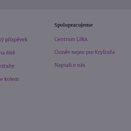
Spolupracujeme
Centrum LIRA
ý příspěvek
Úsměv nejen pro Kryštofa
na dítě
Napsali o nás
vztahy
še kolem