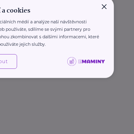
×
 a cookies
ciálních médií a analýze naší návštěvnosti
eb používáte, sdílíme se svými partnery pro
 mohou zkombinovat s dalšími informacemi, které
oužíváte jejich služby.
out