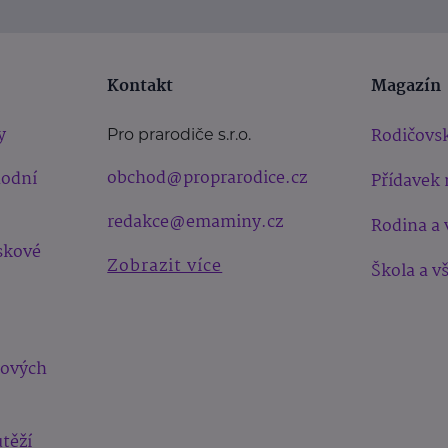
Kontakt
Magazín
y
Rodičovsk
Pro prarodiče s.r.o.
obchod@proprarodice.cz
hodní
Přídavek 
redakce@emaminy.cz
Rodina a 
skové
Zobrazit více
Škola a v
bových
těží