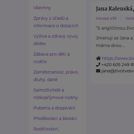
Jana Kalenská,
Všechny
Zprávy z úřadů a
Horská 439
Hoře
informace o dotacích
“S angličtinou živ
Výživa a zdravý vývoj
Jmenuji se Jana 
dítěte
máma dvou ...
Zábava pro děti a
https://www.ziv
rodiče
+420 605 249 8
jana@zivotvesv
Zaměstnanost, právo,
dluhy, daně
Samoživitelé a
nízkopříjmové rodiny
Puberta a dospívání
Předškoláci a školáci
Rodičovství,