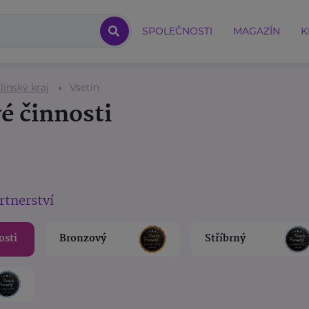
SPOLEČNOSTI
MAGAZÍN
K
línský kraj
Vsetín
é činnosti
rtnerství
osti
Bronzový
Stříbrný