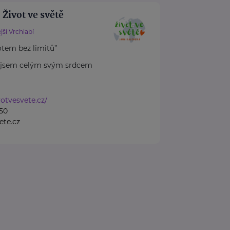
 Život ve světě
jší Vrchlabí
otem bez limitů”
a jsem celým svým srdcem
otvesvete.cz/
50
ete.cz