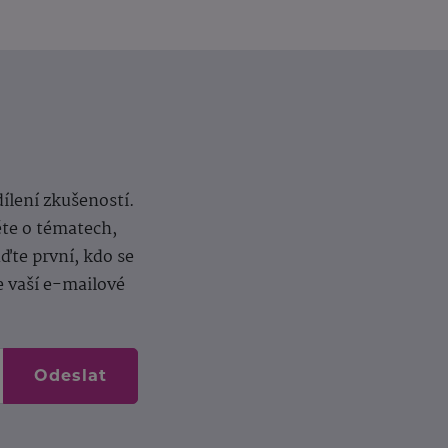
dílení zkušeností.
ěte o tématech,
te první, kdo se
e vaší e-mailové
Odeslat