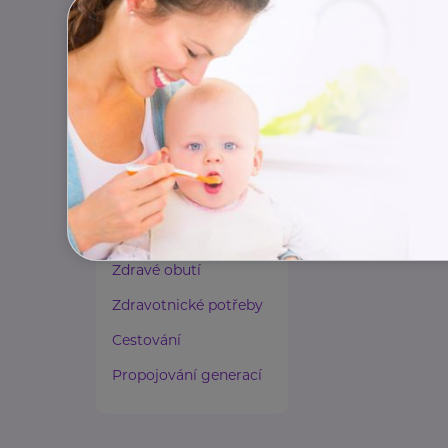
Paliativní péče
Rady a tipy
Harmonie duše a těla
Zaměstnávání osob ze
zdravotním
postižením
Lázeňství a wellness
Zdravé spaní a sezení
Zdravé obutí
Zdravotnické potřeby
Cestování
Propojování generací