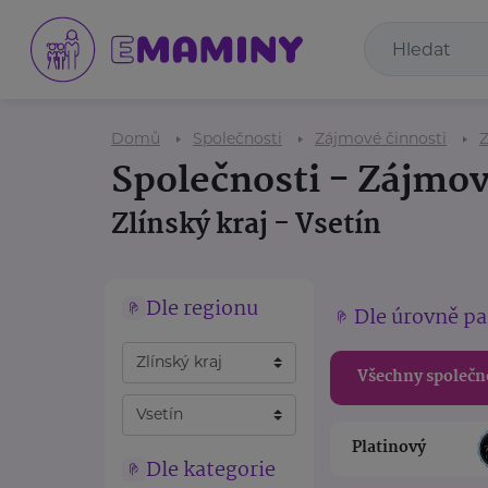
Domů
Společnosti
Zájmové činnosti
Z
Společnosti - Zájmov
Zlínský kraj - Vsetín
Dle regionu
Dle úrovně pa
Všechny společn
Platinový
Dle kategorie