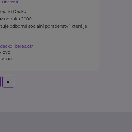
Liberec 10
radnu Déčko
ž od roku 2000.
uje odborné sociální poradenství, které je
deckoliberec.cz/
2 070
os.net
»