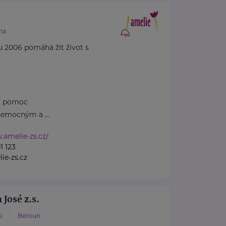
.
ha
u 2006 pomáhá žít život s
ní pomoc
emocným a ...
.amelie-zs.cz/
1 123
ie-zs.cz
José z.s.
ů
Beroun