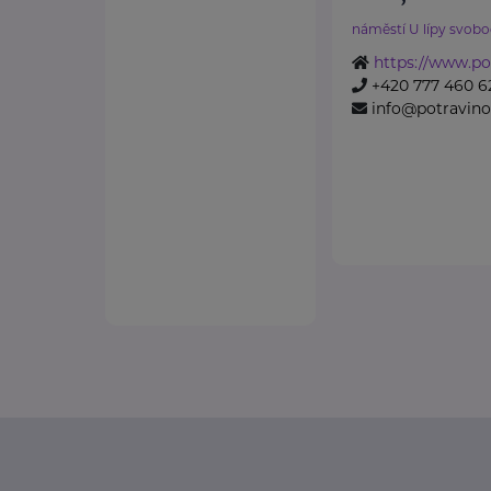
náměstí U lípy svobo
https://www.po
+420 777 460 6
info@potravino