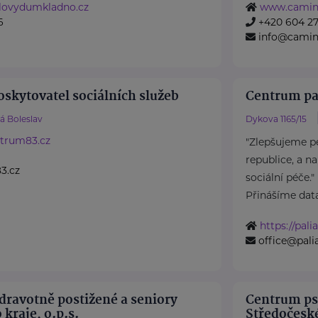
ylovydumkladno.cz
www.camin
6
+420 604 27
info@camin
skytovatel sociálních služeb
Centrum pal
á Boleslav
Dykova 1165/15
ntrum83.cz
"Zlepšujeme pé
1
republice, a n
3.cz
sociální péče."
Přinášíme data 
https://pali
office@pali
dravotně postižené a seniory
Centrum ps
kraje, o.p.s.
Středočeské