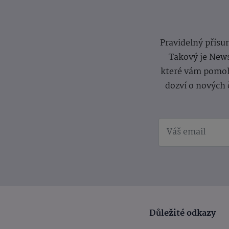
Pravidelný přísun
Takový je News
které vám pomoh
dozví o nových 
Důležité odkazy