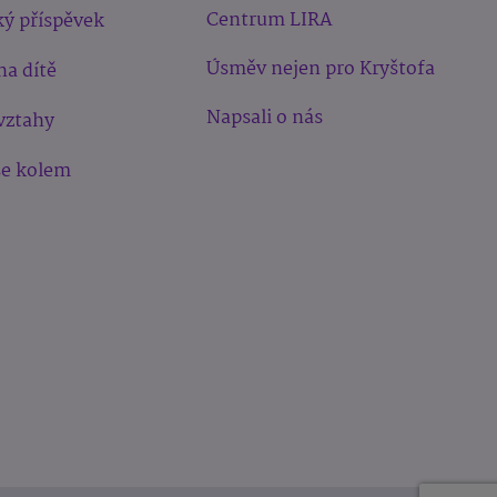
Centrum LIRA
ý příspěvek
Úsměv nejen pro Kryštofa
na dítě
Napsali o nás
vztahy
še kolem