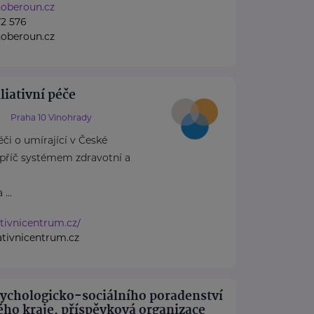
oberoun.cz
2 576
oberoun.cz
iativní péče
Praha 10 Vinohrady
či o umírající v České
apříč systémem zdravotní a
...
ativnicentrum.cz/
ativnicentrum.cz
ychologicko-sociálního poradenství
ho kraje, příspěvková organizace