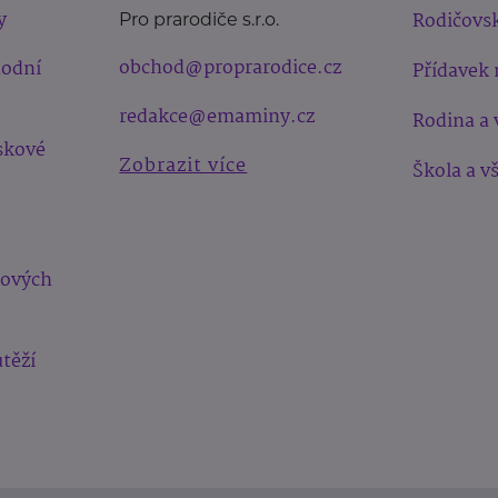
y
Rodičovsk
Pro prarodiče s.r.o.
obchod@proprarodice.cz
hodní
Přídavek 
redakce@emaminy.cz
Rodina a 
skové
Zobrazit více
Škola a v
bových
těží