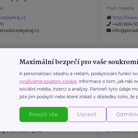
no
Frant. Diepolta
eskykraj.cz
http://www.
70
+420 604 50
stredoceskykraj.cz
info@poradn
IÁLNÍCH A ZDRAVOTNÍCH
CERPOS
Maximální bezpečí pro vaše soukromí
A PŘÍBRAM
Nová Pražská
m
K personalizaci obsahu a reklam, poskytování funkcí so
+420 604 6
využíváme soubory cookie
. Informace o tom, jak náš w
ribram.cz
studnickov
2
sociální média, inzerci a analýzy. Partneři tyto údaje
entrum@centrumpribram.cz
jste jim poskytli nebo které získali v důsledku toho, že p
Povolit vše
Upravit
Odmítn
Bronzový partner
e potravinových
Déčko Liber