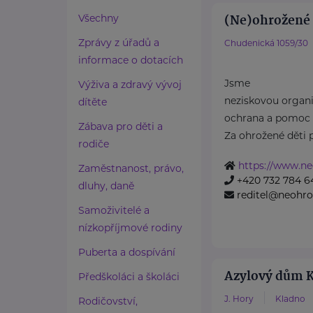
(Ne)ohrožené d
Všechny
Zprávy z úřadů a
Chudenická 1059/30
informace o dotacích
Jsme
Výživa a zdravý vývoj
neziskovou organiz
dítěte
ochrana a pomoc 
Zábava pro děti a
Za ohrožené děti 
rodiče
https://www.ne
Zaměstnanost, právo,
+420 732 784 6
dluhy, daně
reditel@neohro
Samoživitelé a
nízkopříjmové rodiny
Puberta a dospívání
Azylový dům K
Předškoláci a školáci
J. Hory
Kladno
Rodičovství,