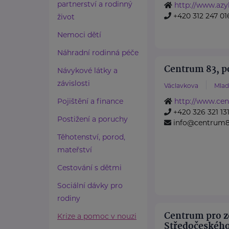
partnerství a rodinný
http://www.az
+420 312 247 01
život
Nemoci dětí
Náhradní rodinná péče
Centrum 83, po
Návykové látky a
závislosti
Václavkova
Mlad
Pojištění a finance
http://www.ce
+420 326 321 13
Postižení a poruchy
info@centrum8
Těhotenství, porod,
mateřství
Cestování s dětmi
Sociální dávky pro
rodiny
Centrum pro z
Krize a pomoc v nouzi
Středočeského 