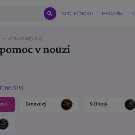
SPOLEČNOSTI
MAGAZÍN
K
Středočeský kraj
a pomoc v nouzi
rtnerství
osti
Bronzový
Stříbrný