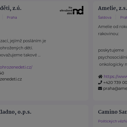
ěti, z.ú.
Amelie, z.s
Praha
Šaldova
Pra
Amelie od rok
rakovinou:
ací, jejímž posláním je
ohrožených dětí.
poskytujeme
považujeme takové ...
psychosociál
onkologicky n
ohrozenedeti.cz/
40
https://www
zenedeti.cz
+420 739 00
praha@amel
ladno, o.p.s.
Camino San 
Politických vězň