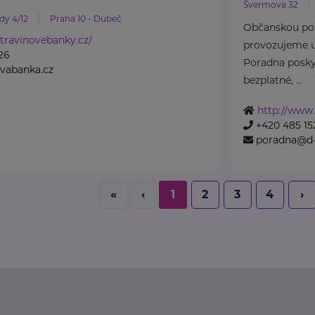
Švermova 32
dy 4/12
Praha 10 - Dubeč
Občanskou po
travinovebanky.cz/
provozujeme u
26
Poradna poskyt
vabanka.cz
bezplatné, ...
http://www.
+420 485 15
poradna@d-
«
‹
1
2
3
4
›