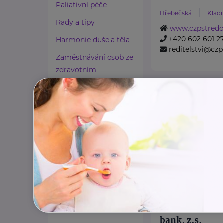
Paliativní péče
Hřebečská
Klad
Rady a tipy
www.czpstredoc
+420 602 601 2
Harmonie duše a těla
reditelstvi@czp
Zaměstnávání osob ze
zdravotním
postižením
CENTRUM SOC
SLUŽEB MĚST
Lázeňství a wellness
Zdravé spaní a sezení
Brodská
Příbra
www.centrump
Zdravé obutí
+420 778 761 61
Zdravotnické potřeby
nizkoprahovec
Cestování
Propojování generací
Bronzový partner
Česká federac
bank, z.s.