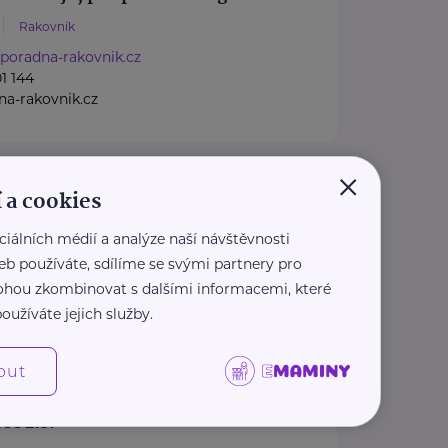
Rakovník
poradna-rakovnik.cz
1 144
a-rakovnik.cz
×
 a cookies
Benešov u Prahy
ciálních médií a analýze naší návštěvnosti
76 505
eb používáte, sdílíme se svými partnery pro
a.k@seznam.cz
 mohou zkombinovat s dalšími informacemi, které
oužíváte jejich služby.
out
ec z.s.