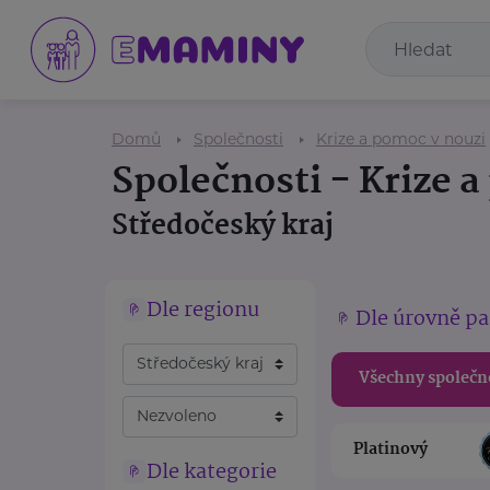
Domů
Společnosti
Krize a pomoc v nouzi
Společnosti - Krize 
Středočeský kraj
Dle regionu
Dle úrovně pa
Všechny společn
Platinový
Dle kategorie