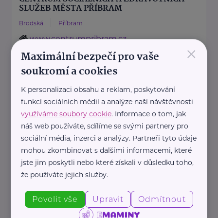
SLUŽEB MĚSTA PŘÍBRAM
Brodská
Příbram
www.centrumpribram.cz
×
+420 778 761 612
Maximální bezpečí pro vaše
soukromí a cookies
nizkoprahovecentrum@centrumpribram.cz
K personalizaci obsahu a reklam, poskytování
funkcí sociálních médií a analýze naší návštěvnosti
Diakonie ČCE - středisko Střední Čechy
využíváme soubory cookie
. Informace o tom, jak
Kouřimská
Kolín
náš web používáte, sdílíme se svými partnery pro
sociální média, inzerci a analýzy. Partneři tyto údaje
www.diakonie-stred.cz
mohou zkombinovat s dalšími informacemi, které
+420 739 385 544
apolen.pavel@diakonie-stred.cz
jste jim poskytli nebo které získali v důsledku toho,
že používáte jejich služby.
DIGNO (důstojnost) z.s.
Povolit vše
Upravit
Odmítnout
Jana Hejzelny
Kutná Hora