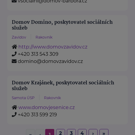
vsocialni@domov-barbora.cz
Domov Domino, poskytovatel sociálních
služeb
Zavidov
Rakovník
http://www.domovzavidov.cz
+420 313 543 309
domino@domovzavidov.cz
Domov Krajánek, poskytovatel sociálních
služeb
Samota ÚSP
Rakovník
www.domovjesenice.cz
+420 313 599 219
2
3
4
›
»
«
‹
1