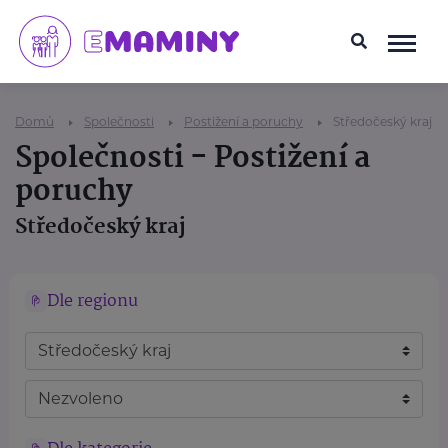
Domů
Společnosti
Postižení a poruchy
Středočeský kraj
Společnosti - Postižení a
poruchy
Středočeský kraj
Dle regionu