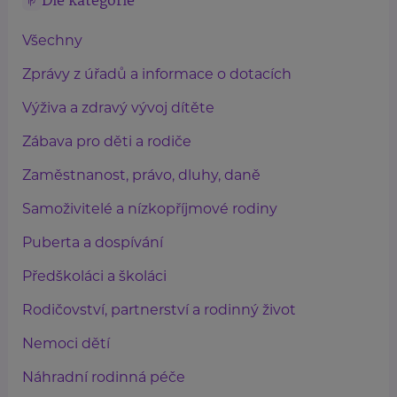
Dle kategorie
Všechny
Zprávy z úřadů a informace o dotacích
Výživa a zdravý vývoj dítěte
Zábava pro děti a rodiče
Zaměstnanost, právo, dluhy, daně
Samoživitelé a nízkopříjmové rodiny
Puberta a dospívání
Předškoláci a školáci
Rodičovství, partnerství a rodinný život
Nemoci dětí
Náhradní rodinná péče