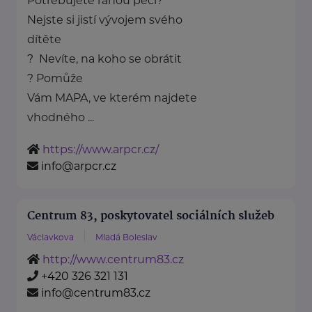
Potřebujete ranou péči?
Nejste si jistí vývojem svého
dítěte
? Nevíte, na koho se obrátit
? Pomůže
Vám MAPA, ve kterém najdete
vhodného ...
https://www.arpcr.cz/
info@arpcr.cz
Centrum 83, poskytovatel sociálních služeb
Václavkova
Mladá Boleslav
http://www.centrum83.cz
+420 326 321 131
info@centrum83.cz