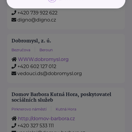
http://www.digno.cz
+420 739 922 622
digno@digno.cz
Dobromysl, z. ú.
Bezručova
Beroun
WWW.dobromysl.org
+420 602 127 012
vedouci.ds@dobromysl.org
Domov Barbora Kutná Hora, poskytovatel
sociálních služeb
Pirknerovo náměstí
Kutná Hora
http://domov-barbora.cz
+420 327 533 111