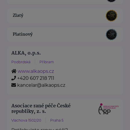
Zlatý
Platinový
ALKA, o.p.s.
Podbrdská
Příbram
www.alkaops.cz
+420 607 218 711
kancelar@alkaops.cz
Asociace rané péče České
republiky, z. s.
Vlachova 1502/20
Praha 5