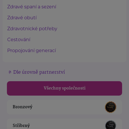
Zdravé spaní a sezení
Zdravé obutí
Zdravotnické potřeby
Cestování
Propojování generací
Dle úrovně partnerství
Všechny společnosti
Bronzový
Stříbrný