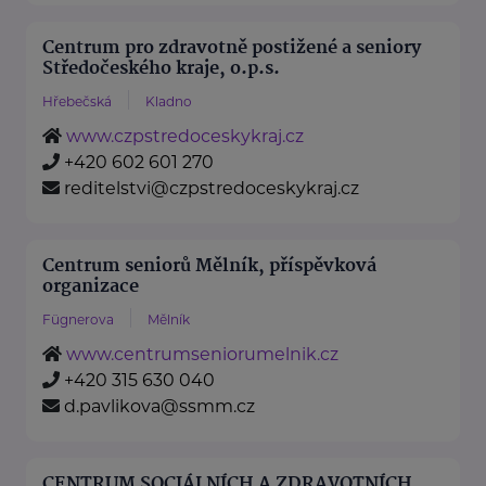
Centrum pro zdravotně postižené a seniory
Středočeského kraje, o.p.s.
Hřebečská
Kladno
www.czpstredoceskykraj.cz
+420 602 601 270
reditelstvi@czpstredoceskykraj.cz
Centrum seniorů Mělník, příspěvková
organizace
Fügnerova
Mělník
www.centrumseniorumelnik.cz
+420 315 630 040
d.pavlikova@ssmm.cz
CENTRUM SOCIÁLNÍCH A ZDRAVOTNÍCH