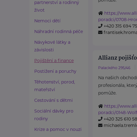
partnerství a rodinný
život
https://www.all
poradci/0708-Hr
Nemoci dětí
+420 315 694 7
Náhradní rodinná péče
frantisek.hroma
Návykové látky a
závislosti
Allianz pojišťo
Pojištění a finance
Palackého 295/46
Postižení a poruchy
Na našich obchod
Těhotenství, porod,
profesionála, kter
mateřství
pomůže.
Cestování s dětmi
https://www.all
Sociální dávky pro
poradci/0148-Wol
rodiny
+420 325 610 5
michaela.treml
Krize a pomoc v nouzi