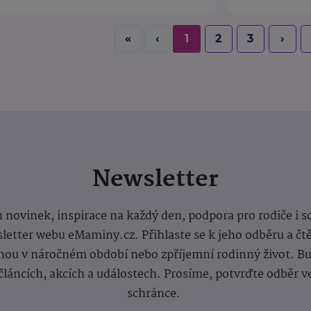
«
‹
1
2
3
›
Newsletter
 novinek, inspirace na každý den, podpora pro rodiče i s
letter webu eMaminy.cz. Přihlaste se k jeho odběru a čt
ou v náročném období nebo zpříjemní rodinný život. Buď
článcích, akcích a událostech. Prosíme, potvrďte odběr v
schránce.