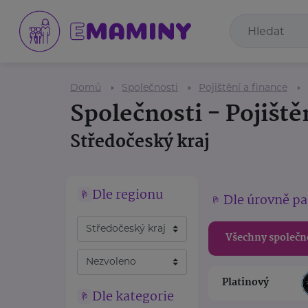
Domů
Společnosti
Pojištění a finance
Společnosti - Pojiště
Středočeský kraj
Dle regionu
Dle úrovně pa
Všechny společn
Platinový
Dle kategorie