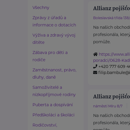
Allianz pojišťo
Všechny
Zprávy z úřadů a
Boleslavská třída 138
informace o dotacích
Na našich obchod
profesionála, kter
Výživa a zdravý vývoj
pomůže.
dítěte
Zábava pro děti a
https://www.all
rodiče
poradci/0628-Kad
+420 777 609 4
Zaměstnanost, právo,
filip.bambule@i
dluhy, daně
Samoživitelé a
nízkopříjmové rodiny
Allianz pojišťo
Puberta a dospívání
náměstí Míru 8/7
Předškoláci a školáci
Na našich obchod
profesionála, kter
Rodičovství,
pomůže.