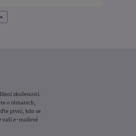
»
dílení zkušeností.
ěte o tématech,
te první, kdo se
e vaší e-mailové