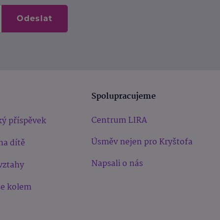
Odeslat
Spolupracujeme
Centrum LIRA
ý příspěvek
Úsměv nejen pro Kryštofa
na dítě
Napsali o nás
vztahy
še kolem