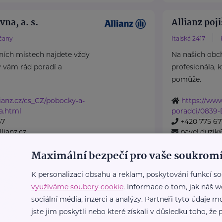
vna, a. s.
Allianz poji
čany
Italská 2417
ních místech najdete vždy
Na našich obc
ý vám rád poradí a
profesionála, 
pomůže.
ianz.cz/cs_CZ/pobocky-a-
https://www
a.html
poradci/0839-
67
+420 775 67
lianz.cz
pavel.duzik@
Maximální bezpečí pro vaše soukromí
vna, a. s.
Allianz poji
K personalizaci obsahu a reklam, poskytování funkcí so
využíváme soubory cookie
. Informace o tom, jak náš w
Čáslav
Plk. B. Petroviče
sociální média, inzerci a analýzy. Partneři tyto údaje
ních místech najdete vždy
Na našich obc
jste jim poskytli nebo které získali v důsledku toho, že p
ý vám rád poradí a
profesionála, 