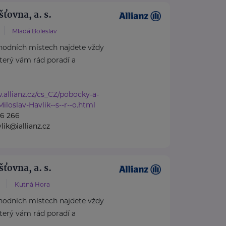
šťovna, a. s.
Mladá Boleslav
hodních místech najdete vždy
který vám rád poradí a
.allianz.cz/cs_CZ/pobocky-a-
iloslav-Havlik--s--r--o.html
66 266
lik@iallianz.cz
šťovna, a. s.
Kutná Hora
hodních místech najdete vždy
který vám rád poradí a