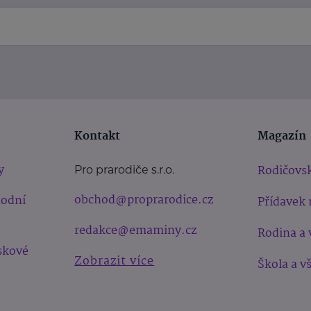
Kontakt
Magazín
y
Rodičovsk
Pro prarodiče s.r.o.
obchod@proprarodice.cz
hodní
Přídavek 
redakce@emaminy.cz
Rodina a 
skové
Zobrazit více
Škola a v