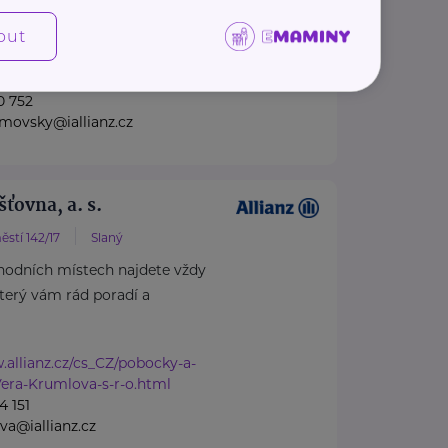
out
.allianz.cz/cs_CZ/pobocky-a-
-Adamovsky.html
0 752
amovsky@iallianz.cz
šťovna, a. s.
stí 142/17
Slaný
hodních místech najdete vždy
který vám rád poradí a
.allianz.cz/cs_CZ/pobocky-a-
Vera-Krumlova-s-r-o.html
4 151
va@iallianz.cz