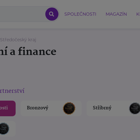
SPOLEČNOSTI
MAGAZÍN
K
Středočeský kraj
ní a finance
rtnerství
osti
Bronzový
Stříbrný