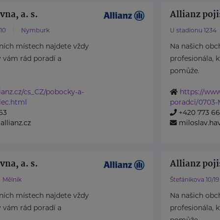
vna, a. s.
Allianz poji
/10
Nymburk
U stadionu 1234
ních místech najdete vždy
Na našich obc
ý vám rád poradí a
profesionála, 
pomůže.
ianz.cz/cs_CZ/pobocky-a-
https://www
lec.html
poradci/0703-M
63
+420 773 6
allianz.cz
miloslav.hav
vna, a. s.
Allianz poji
Mělník
Štefánikova 10/19
ních místech najdete vždy
Na našich obc
ý vám rád poradí a
profesionála, 
pomůže.