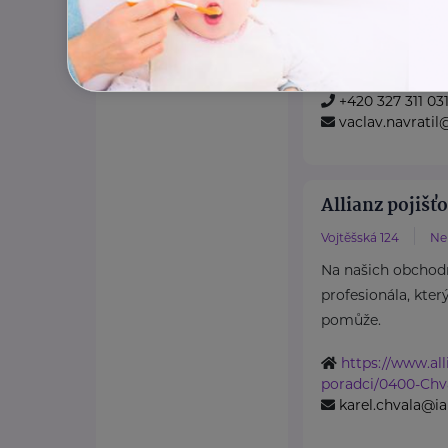
pomůže.
https://www.all
poradci/0340-Navr
+420 327 311 03
vaclav.navratil@
Allianz pojišťo
Vojtěšská 124
Ne
Na našich obchod
profesionála, kter
pomůže.
https://www.all
poradci/0400-Chv
karel.chvala@ial