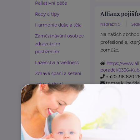
Paliativní péče
Allianz pojišťo
Rady a tipy
Nádražní 91
Sedl
Harmonie duše a těla
Na našich obchod
Zaměstnávání osob ze
profesionála, kter
zdravotním
pomůže.
postižením
Lázeňství a wellness
https://www.all
poradci/0336-Kub
Zdravé spaní a sezení
+420 318 820 2
tomas.kuba@ial
Zdravé obutí
Zdravotnické potřeby
Cestování
Allianz pojišťo
Propojování generací
R. Těsnohlídka 420/5
Na našich obchod
profesionála, kter