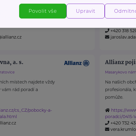
pomůže.
Povolit vše
Upravit
Odmítn
ianz.cz/cs_CZ/pobocky-a-
https://www
atil.html
poradci/0394
1
+420 318 52
iallianz.cz
jaroslav.ad
vna, a. s.
Allianz poji
ratovice
Masarykovo námě
ních místech najdete vždy
Na našich obc
ý vám rád poradí a
profesionála, 
pomůže.
ianz.cz/cs_CZ/pobocky-a-
https://www
ala.html
poradci/0415-
lianz.cz
+420 732 43
vera.krumlo