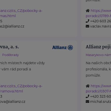
ianz.cz/cs_CZ/pobocky-a-
https://www
omas.html
poradci/0789-
55
+420 603 26
s2@iallianz.cz
vaclav.navra
vna, a. s.
Allianz poji
Poděbrady
Masarykovo nám.
ních místech najdete vždy
Na našich obc
ý vám rád poradí a
profesionála, 
pomůže.
ianz.cz/cs_CZ/pobocky-a-
https://www
framova.html
poradci/0307-M
83
+420 323 60
ova@iallianz.cz
michal.sruta