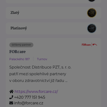
Zlatý
Platinový
Stříbrný partner
FORcare
Palackého 187
Turnov
Společnost Distribuce PZT, s. r. o.
patří mezi spolehlivé partnery
v oboru zdravotnictví již řadu ...
https://www.forcare.cz/
+420 777 151 945
info@forcare.cz