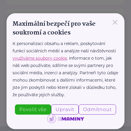
Zdravotnické potřeby, Distribuce
×
PZT, s.r.o.
Maximální bezpečí pro vaše
soukromí a cookies
Palackého 187
Turnov
Společnost Distribuce PZT, s.r.o.
K personalizaci obsahu a reklam, poskytování
, působící na českém trhu v
funkcí sociálních médií a analýze naší návštěvnosti
oblasti zdravotnických potřeb již
využíváme soubory cookie
. Informace o tom, jak
od roku ...
náš web používáte, sdílíme se svými partnery pro
sociální média, inzerci a analýzy. Partneři tyto údaje
https://www.zdravotnicke-
mohou zkombinovat s dalšími informacemi, které
potreby.cz/
jste jim poskytli nebo které získali v důsledku toho,
+420 777 151 911
že používáte jejich služby.
info@zdravotnicke-potreby.cz
Povolit vše
Upravit
Odmítnout