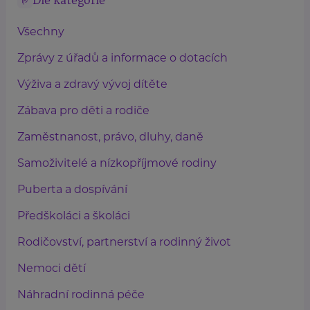
Dle kategorie
Všechny
Zprávy z úřadů a informace o dotacích
Výživa a zdravý vývoj dítěte
Zábava pro děti a rodiče
Zaměstnanost, právo, dluhy, daně
Samoživitelé a nízkopříjmové rodiny
Puberta a dospívání
Předškoláci a školáci
Rodičovství, partnerství a rodinný život
Nemoci dětí
Náhradní rodinná péče