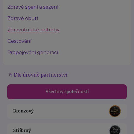
Zdravé spaní a sezení
Zdravé obutí
Zdravotnické potřeby
Cestování
Propojování generací
Dle úrovně partnerství
Všechny společnosti
Bronzový
Stříbrný