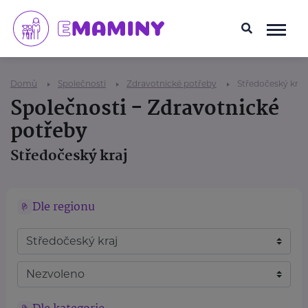
Domů
Společnosti
Zdravotnické potřeby
Středočeský kraj
Společnosti - Zdravotnické
potřeby
Středočeský kraj
Dle regionu