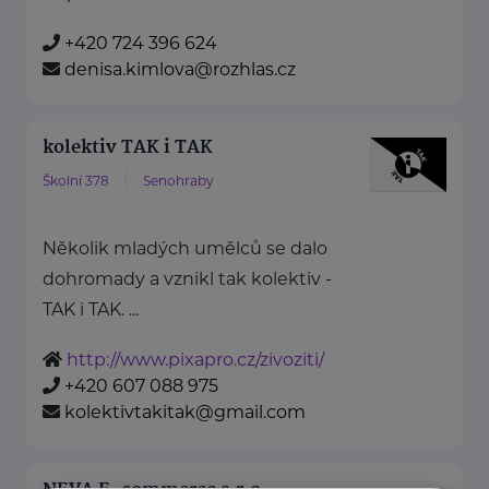
+420 724 396 624
denisa.kimlova@rozhlas.cz
kolektiv TAK i TAK
Školní 378
Senohraby
Několik mladých umělců se dalo
dohromady a vznikl tak kolektiv -
TAK i TAK. ...
http://www.pixapro.cz/zivoziti/
+420 607 088 975
kolektivtakitak@gmail.com