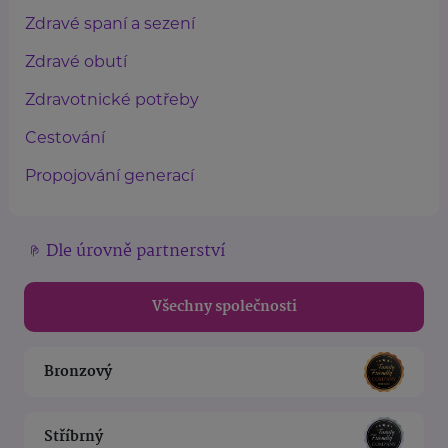
Zdravé spaní a sezení
Zdravé obutí
Zdravotnické potřeby
Cestování
Propojování generací
Dle úrovně partnerství
Všechny společnosti
Bronzový
Stříbrný