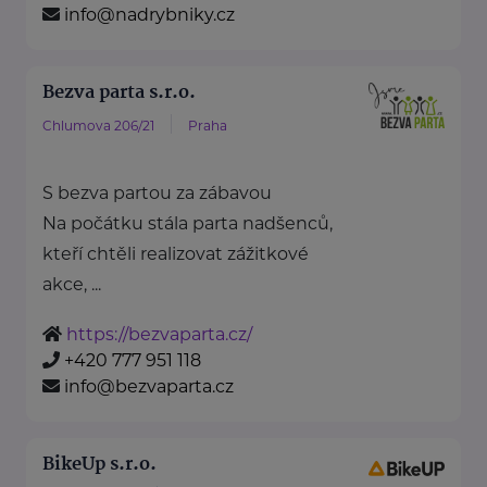
info@nadrybniky.cz
Bezva parta s.r.o.
Chlumova 206/21
Praha
S bezva partou za zábavou
Na počátku stála parta nadšenců,
kteří chtěli realizovat zážitkové
akce, ...
https://bezvaparta.cz/
+420 777 951 118
info@bezvaparta.cz
BikeUp s.r.o.