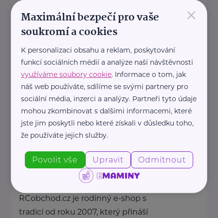
NEVA E-commerce s.r.o.
×
Maximální bezpečí pro vaše
Václaví 24
Rovensko pod Troskami
soukromí a cookies
Karikaturio přináší originální
dárky s osobním přesahem –
K personalizaci obsahu a reklam, poskytování
karikatury, které vám natiskneme
funkcí sociálních médií a analýze naší návštěvnosti
na plátno, plakát, ...
využíváme soubory cookie
. Informace o tom, jak
náš web používáte, sdílíme se svými partnery pro
https://www.karikaturio.cz/
sociální média, inzerci a analýzy. Partneři tyto údaje
+420 724 581 999
mohou zkombinovat s dalšími informacemi, které
mail@karikaturio.cz
jste jim poskytli nebo které získali v důsledku toho,
že používáte jejich služby.
RCobchod.cz
Povolit vše
Upravit
Odmítnout
Švermova 782
Lysá nad Labem
RCobchod.cz je rodinný e-shop s
tradicí od roku 2007, který přináší