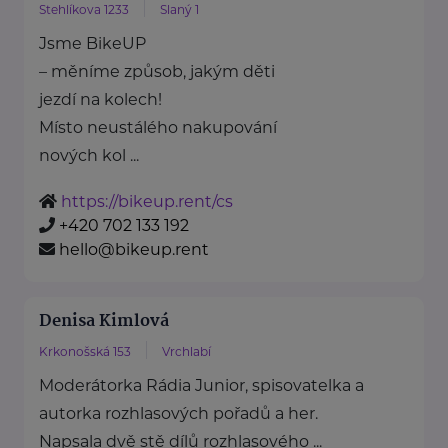
Stehlíkova 1233
Slaný 1
Jsme BikeUP
– měníme způsob, jakým děti
jezdí na kolech!
Místo neustálého nakupování
nových kol ...
https://bikeup.rent/cs
+420 702 133 192
hello@bikeup.rent
Denisa Kimlová
Krkonošská 153
Vrchlabí
Moderátorka Rádia Junior, spisovatelka a
autorka rozhlasových pořadů a her.
Napsala dvě stě dílů rozhlasového ...