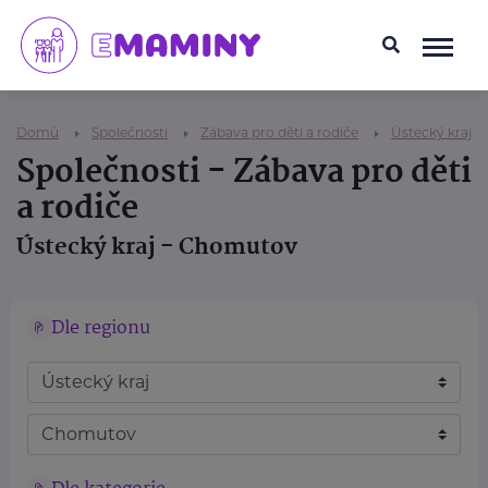
Domů
Společnosti
Zábava pro děti a rodiče
Ústecký kraj
Společnosti - Zábava pro děti
a rodiče
Ústecký kraj - Chomutov
Dle regionu