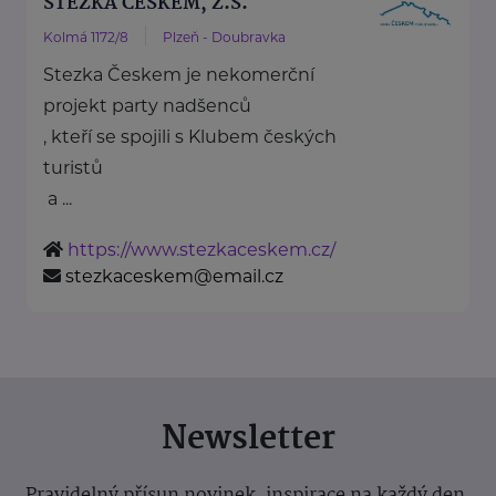
STEZKA ČESKEM, Z.S.
Kolmá 1172/8
Plzeň - Doubravka
Stezka Českem je nekomerční
projekt party nadšenců
, kteří se spojili s Klubem českých
turistů
a ...
https://www.stezkaceskem.cz/
stezkaceskem@email.cz
Newsletter
Pravidelný přísun novinek, inspirace na každý den,