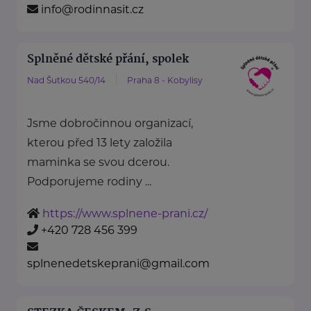
info@rodinnasit.cz
Splněné dětské přání, spolek
Nad Šutkou 540/14
Praha 8 - Kobylisy
Jsme dobročinnou organizací,
kterou před 13 lety založila
maminka se svou dcerou.
Podporujeme rodiny ...
https://www.splnene-prani.cz/
+420 728 456 399
splnenedetskeprani@gmail.com