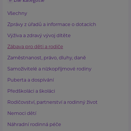
Dle kategorie
Všechny
Zprávy z úřadů a informace o dotacích
Výživa a zdravý vývoj dítěte
Zábava pro děti a rodiče
Zaměstnanost, právo, dluhy, daně
Samoživitelé a nízkopříjmové rodiny
Puberta a dospívání
Předškoláci a školáci
Rodičovství, partnerství a rodinný život
Nemoci dětí
Náhradní rodinná péče