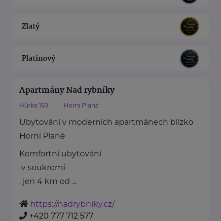
Zlatý
Platinový
Apartmány Nad rybníky
Hůrka 150
Horní Planá
Ubytování v moderních apartmánech blízko
Horní Plané
Komfortní ubytování
v soukromí
, jen 4 km od ...
https://nadrybniky.cz/
+420 777 712 577