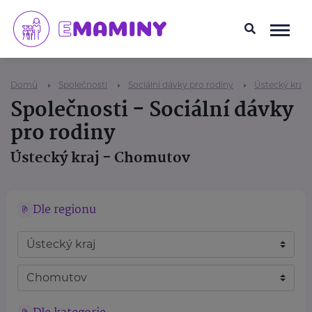
Domů
Společnosti
Sociální dávky pro rodiny
Ústecký kraj
Společnosti - Sociální dávky
pro rodiny
Ústecký kraj - Chomutov
Dle regionu