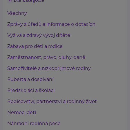
Dle kategorie
Všechny
Zprávy z úřadů a informace o dotacích
Výživa a zdravý vývoj dítěte
Zábava pro děti a rodiče
Zaměstnanost, právo, dluhy, daně
Samoživitelé a nízkopříjmové rodiny
Puberta a dospívání
Předškoláci a školáci
Rodičovství, partnerství a rodinný život
Nemoci dětí
Náhradní rodinná péče