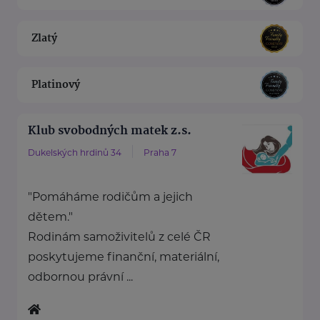
Zlatý
Platinový
Klub svobodných matek z.s.
Dukelských hrdinů 34
Praha 7
"Pomáháme rodičům a jejich
dětem."
Rodinám samoživitelů z celé ČR
poskytujeme finanční, materiální,
odbornou právní ...