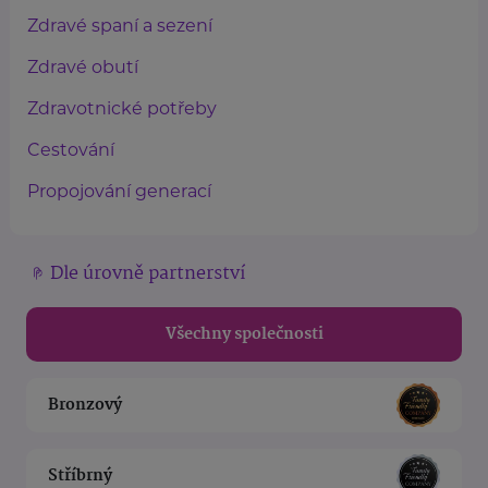
Zdravé spaní a sezení
Zdravé obutí
Zdravotnické potřeby
Cestování
Propojování generací
Dle úrovně partnerství
Všechny společnosti
Bronzový
Stříbrný