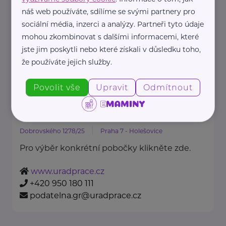
Oděvní banka je charitativní
náš web používáte, sdílíme se svými partnery pro
organizace, která každoročně
sociální média, inzerci a analýzy. Partneři tyto údaje
poskytuje více ...
mohou zkombinovat s dalšími informacemi, které
jste jim poskytli nebo které získali v důsledku toho,
https://www.odevnibanka.cz/
že používáte jejich služby.
+420 702 019 159
info@odevnibanka.cz
Povolit vše
Upravit
Odmítnout
Úřad práce České republiky
Dobrovského 1278/25
Praha 7 - Holešovice
Pro výběr konkrétní pobočky klikněte zde.
www.uradprace.cz
+420 950 180 111
podatelna.gr@uradprace.cz