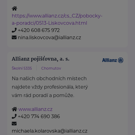
https://www.allianz.cz/cs_CZ/pobocky-
a-poradci/0513-Liskovcova.html
+420 608 675 972
nina.liskovcova@iallianz.cz
Allianz pojišťovna, a. s.
Školní 5335
Chomutov
Na našich obchodních místech
najdete vždy profesionála, který
vám rád poradí a pomůže.
www.allianz.cz
+420 774 690 386
michaela.kolarovska@iallianz.cz