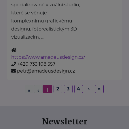
specializované vizuální studio,
které se věnuje
komplexnímu grafickému
designu, fotorealistickým 3D
vizualizacím, ...
https://www.amadeusdesign.cz/
+420 733 108 557
petr@amadeusdesign.cz
2
3
4
›
»
«
‹
1
Newsletter