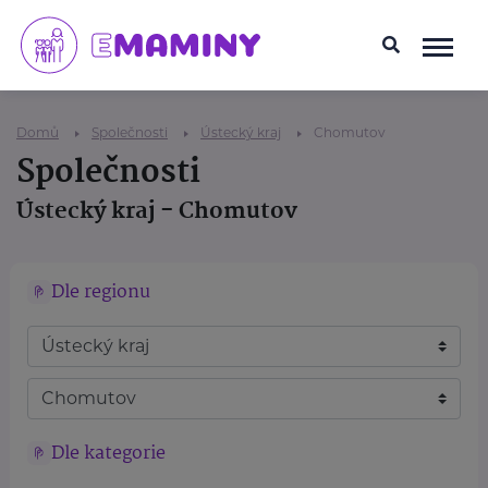
Domů
Společnosti
Ústecký kraj
Chomutov
Společnosti
Ústecký kraj - Chomutov
Dle regionu
Dle kategorie