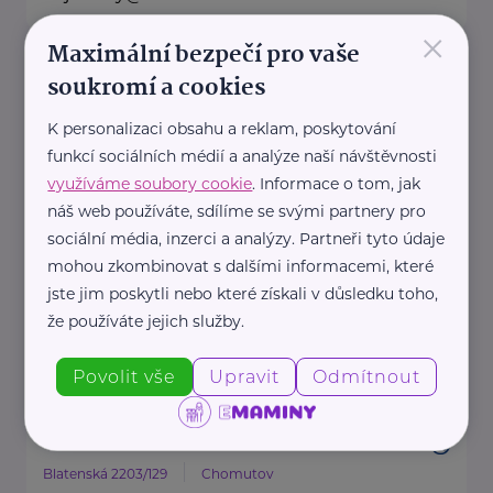
×
Maximální bezpečí pro vaše
Allianz pojišťovna, a. s.
soukromí a cookies
kpt. Jaroše 510
Kadaň
K personalizaci obsahu a reklam, poskytování
Na našich obchodních místech
funkcí sociálních médií a analýze naší návštěvnosti
najdete vždy profesionála, který
využíváme soubory cookie
. Informace o tom, jak
vám rád poradí a pomůže.
náš web používáte, sdílíme se svými partnery pro
sociální média, inzerci a analýzy. Partneři tyto údaje
mohou zkombinovat s dalšími informacemi, které
https://www.allianz.cz/cs_CZ/pobocky-
jste jim poskytli nebo které získali v důsledku toho,
a-poradci/0766-Kocinova.html
že používáte jejich služby.
+420 608 240 985
martina.kocinova@iallianz.cz
Povolit vše
Upravit
Odmítnout
Allianz pojišťovna, a. s.
Blatenská 2203/129
Chomutov