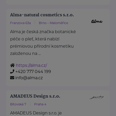
Alma-natural cosmetics s.r.o.
Franzova 63a
Brno – Maloměřice
Alma je česká značka botanické
péče o pleť, která nabízí
prémiovou přírodní kosmetiku
založenou na ...
https://alma.cz/
+420 777 044 199
info@alma.cz
AMADEUS Design s.r.o.
Bítovská 7
Praha 4
AMADEUS Design s.r.o. je