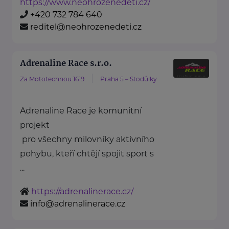
https://www.neohrozenedeti.cz/
+420 732 784 640
reditel@neohrozenedeti.cz
Adrenaline Race s.r.o.
Za Mototechnou 1619
Praha 5 – Stodůlky
Adrenaline Race je komunitní
projekt
pro všechny milovníky aktivního
pohybu, kteří chtějí spojit sport s
...
https://adrenalinerace.cz/
info@adrenalinerace.cz