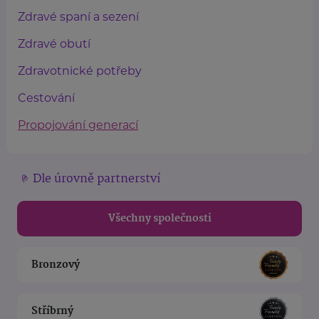
Zdravé spaní a sezení
Zdravé obutí
Zdravotnické potřeby
Cestování
Propojování generací
Dle úrovně partnerství
Všechny společnosti
Bronzový
Stříbrný