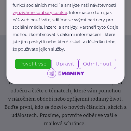
+420 605 244 772
funkcí sociálních médií a analýze naší návštěvnosti
houstecka.alena@gmail.com
využíváme soubory cookie
. Informace o tom, jak
náš web používáte, sdílíme se svými partnery pro
sociální média, inzerci a analýzy. Partneři tyto údaje
mohou zkombinovat s dalšími informacemi, které
jste jim poskytli nebo které získali v důsledku toho,
Newsletter
že používáte jejich služby.
Povolit vše
Upravit
Odmítnout
Pravidelný přísun novinek, inspirace na každý den,
podpora pro rodiče i sdílení zkušeností. Takový je
Newsletter webu eMaminy.cz. Přihlaste se k jeho
odběru a čtěte o tématech, které vám pomohou
v náročném období nebo zpříjemní rodinný život.
Buďte první, kdo se dozví o nových článcích, akcích a
událostech. Prosíme, potvrďte odběr ve vaší e-
mailové schránce.