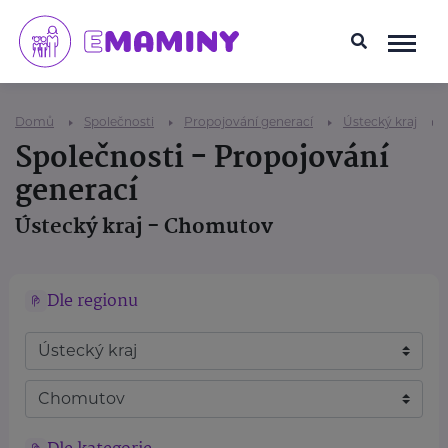
Domů
Společnosti
Propojování generací
Ústecký kraj
Společnosti - Propojování
generací
Ústecký kraj - Chomutov
Dle regionu