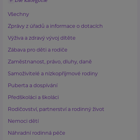
Dle kategorie
Všechny
Zprávy z úřadů a informace o dotacích
Výživa a zdravý vývoj dítěte
Zábava pro děti a rodiče
Zaměstnanost, právo, dluhy, daně
Samoživitelé a nízkopříjmové rodiny
Puberta a dospívání
Předškoláci a školáci
Rodičovství, partnerství a rodinný život
Nemoci dětí
Náhradní rodinná péče