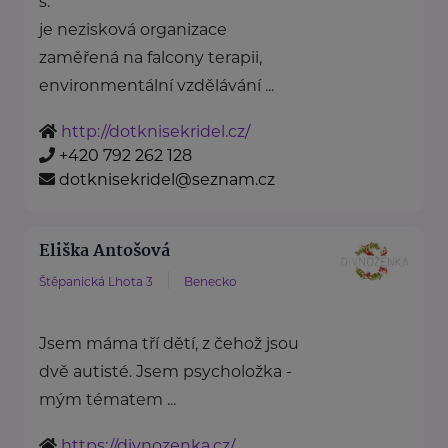
s.
je nezisková organizace
zaměřená na falcony terapii,
environmentální vzdělávání ...
http://dotknisekridel.cz/
+420 792 262 128
dotknisekridel@seznam.cz
Eliška Antošová
Štěpanická Lhota 3
Benecko
Jsem máma tří dětí, z čehož jsou
dvě autisté. Jsem psycholožka -
mým tématem ...
https://divnozenka.cz/