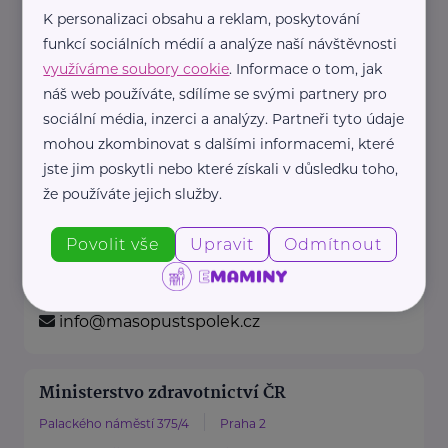
K personalizaci obsahu a reklam, poskytování
funkcí sociálních médií a analýze naší návštěvnosti
https://www.kolpingsmecno.cz/
využíváme soubory cookie
. Informace o tom, jak
+420 777 558 778
náš web používáte, sdílíme se svými partnery pro
sociální média, inzerci a analýzy. Partneři tyto údaje
ludmila.janzurova@kolpingsmecno.cz
mohou zkombinovat s dalšími informacemi, které
jste jim poskytli nebo které získali v důsledku toho,
že používáte jejich služby.
Masopust, z. s.
náměstí Dr. Beneše
Chomutov
Povolit vše
Upravit
Odmítnout
www.cafe-atrium.cz
+420 774 492 302
info@masopustspolek.cz
Ministerstvo zdravotnictví ČR
Palackého náměstí 375/4
Praha 2