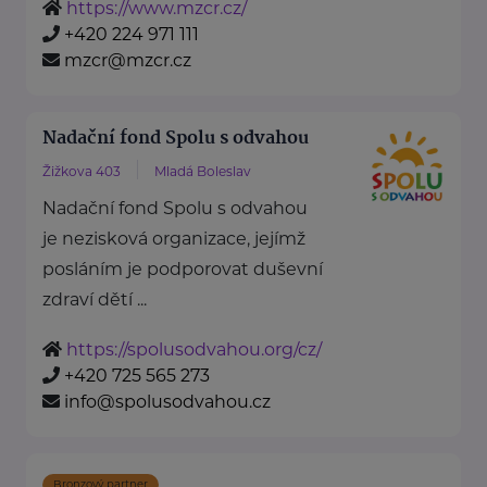
https://www.mzcr.cz/
+420 224 971 111
mzcr@mzcr.cz
Nadační fond Spolu s odvahou
Žižkova 403
Mladá Boleslav
Nadační fond Spolu s odvahou
je nezisková organizace, jejímž
posláním je podporovat duševní
zdraví dětí ...
https://spolusodvahou.org/cz/
+420 725 565 273
info@spolusodvahou.cz
Bronzový partner