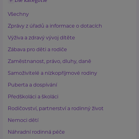
Dle kategorie
Všechny
Zprávy z úřadů a informace o dotacích
Výživa a zdravý vývoj dítěte
Zábava pro děti a rodiče
Zaměstnanost, právo, dluhy, daně
Samoživitelé a nízkopříjmové rodiny
Puberta a dospívání
Předškoláci a školáci
Rodičovství, partnerství a rodinný život
Nemoci dětí
Náhradní rodinná péče