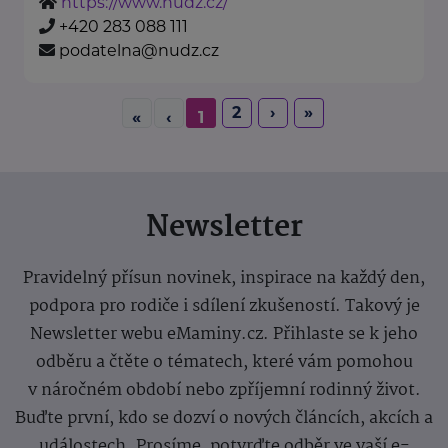
https://www.nudz.cz/
+420 283 088 111
podatelna@nudz.cz
2
›
»
«
‹
1
Newsletter
Pravidelný přísun novinek, inspirace na každý den,
podpora pro rodiče i sdílení zkušeností. Takový je
Newsletter webu eMaminy.cz. Přihlaste se k jeho
odběru a čtěte o tématech, které vám pomohou
v náročném období nebo zpříjemní rodinný život.
Buďte první, kdo se dozví o nových článcích, akcích a
událostech. Prosíme, potvrďte odběr ve vaší e-