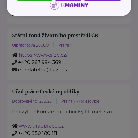
https://www.mzv.cz/
+420 222 264 222
Státní fond životního prostředí ČR
Olbrachtova 2006/9
Praha 4
https://www.sfzp.cz/
+420 267 994 369
epodatelna@sfzp.cz
Úřad práce České republiky
Dobrovského 1278/25
Praha 7 - Holešovice
Pro výběr konkrétní pobočky klikněte zde.
www.uradprace.cz
+420 950 180 111