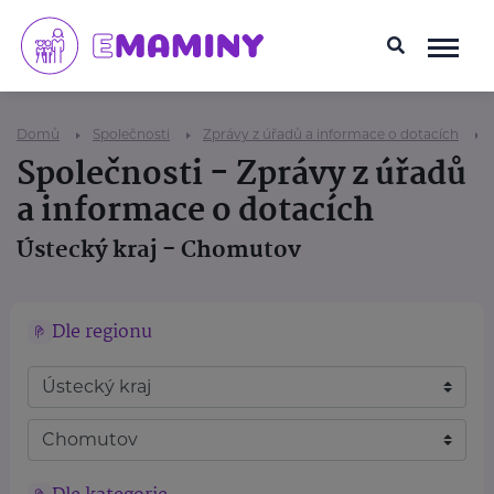
Domů
Společnosti
Zprávy z úřadů a informace o dotacích
Společnosti - Zprávy z úřadů
a informace o dotacích
Ústecký kraj - Chomutov
Dle regionu