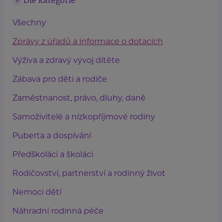
Dle kategorie
Všechny
Zprávy z úřadů a informace o dotacích
Výživa a zdravý vývoj dítěte
Zábava pro děti a rodiče
Zaměstnanost, právo, dluhy, daně
Samoživitelé a nízkopříjmové rodiny
Puberta a dospívání
Předškoláci a školáci
Rodičovství, partnerství a rodinný život
Nemoci dětí
Náhradní rodinná péče