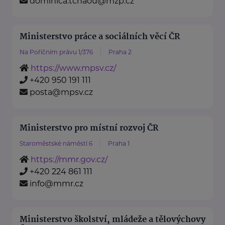
dominica.tchaou@mzp.cz
Ministerstvo práce a sociálních věcí ČR
Na Poříčním právu 1/376
Praha 2
https://www.mpsv.cz/
+420 950 191 111
posta@mpsv.cz
Ministerstvo pro místní rozvoj ČR
Staroměstské náměstí 6
Praha 1
https://mmr.gov.cz/
+420 224 861 111
info@mmr.cz
Ministerstvo školství, mládeže a tělovýchovy