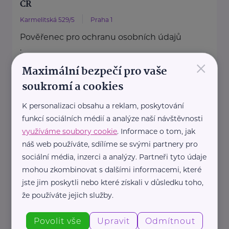
ČR
Karmelitská 529/5
Praha 1
Pověřenec pro ochranu osobních údajů
:
×
Mgr. Šárka Jílková,
Maximální bezpečí pro vaše
+420 234 811 105, gdpr@msmt.cz
soukromí a cookies
Příslušná osoba dle zákona o ochraně
K personalizaci obsahu a reklam, poskytování
oznamovatelů
funkcí sociálních médií a analýze naší návštěvnosti
: Mgr. ...
využíváme soubory cookie
. Informace o tom, jak
náš web používáte, sdílíme se svými partnery pro
https://www.msmt.cz/
sociální média, inzerci a analýzy. Partneři tyto údaje
+420 234 811 111
mohou zkombinovat s dalšími informacemi, které
posta@msmt.cz
jste jim poskytli nebo které získali v důsledku toho,
že používáte jejich služby.
Ministerstvo zahraničních věcí ČR
Povolit vše
Upravit
Odmítnout
Loretánské náměstí 5
Praha 1 – Hradčany