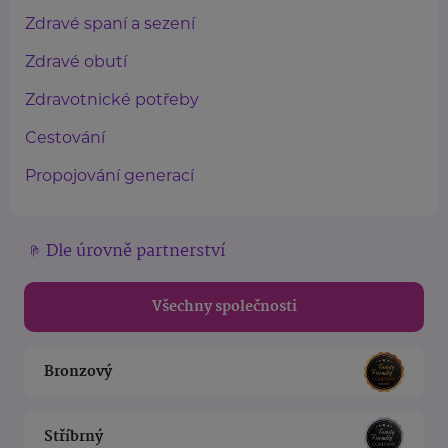
Zdravé spaní a sezení
Zdravé obutí
Zdravotnické potřeby
Cestování
Propojování generací
Dle úrovně partnerství
Všechny společnosti
Bronzový
Stříbrný