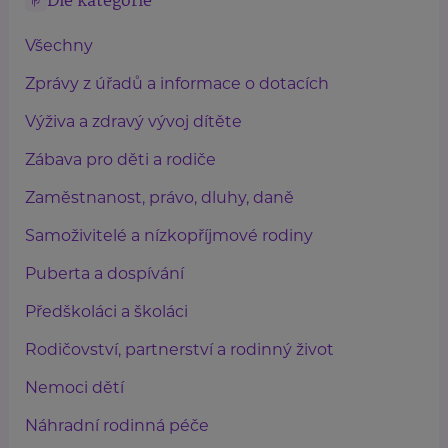
Dle kategorie
Všechny
Zprávy z úřadů a informace o dotacích
Výživa a zdravý vývoj dítěte
Zábava pro děti a rodiče
Zaměstnanost, právo, dluhy, daně
Samoživitelé a nízkopříjmové rodiny
Puberta a dospívání
Předškoláci a školáci
Rodičovství, partnerství a rodinný život
Nemoci dětí
Náhradní rodinná péče