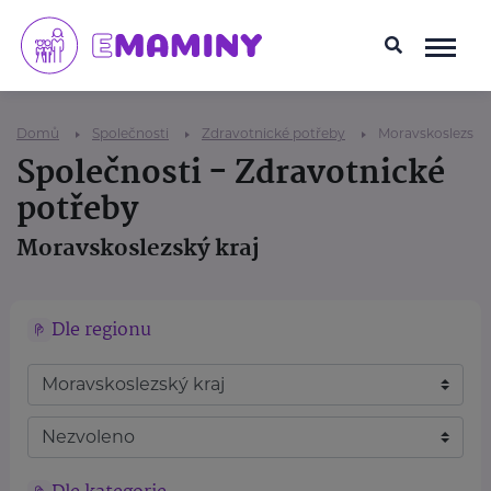
Domů
Společnosti
Zdravotnické potřeby
Moravskoslezský 
Společnosti - Zdravotnické
potřeby
Moravskoslezský kraj
Dle regionu