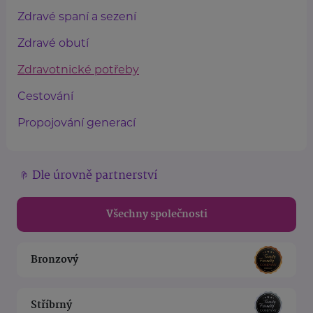
Zdravé spaní a sezení
Zdravé obutí
Zdravotnické potřeby
Cestování
Propojování generací
Dle úrovně partnerství
Všechny společnosti
Bronzový
Stříbrný