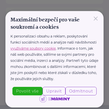
Zdravotnické potřeby, Distribuce
×
PZT, s.r.o.
Maximální bezpečí pro vaše
soukromí a cookies
Palackého 187
Turnov
Společnost Distribuce PZT, s.r.o.
K personalizaci obsahu a reklam, poskytování
, působící na českém trhu v
funkcí sociálních médií a analýze naší návštěvnosti
oblasti zdravotnických potřeb již
využíváme soubory cookie
. Informace o tom, jak
od roku ...
náš web používáte, sdílíme se svými partnery pro
sociální média, inzerci a analýzy. Partneři tyto údaje
https://www.zdravotnicke-
mohou zkombinovat s dalšími informacemi, které
potreby.cz/
jste jim poskytli nebo které získali v důsledku toho,
+420 777 151 911
že používáte jejich služby.
info@zdravotnicke-potreby.cz
Povolit vše
Upravit
Odmítnout