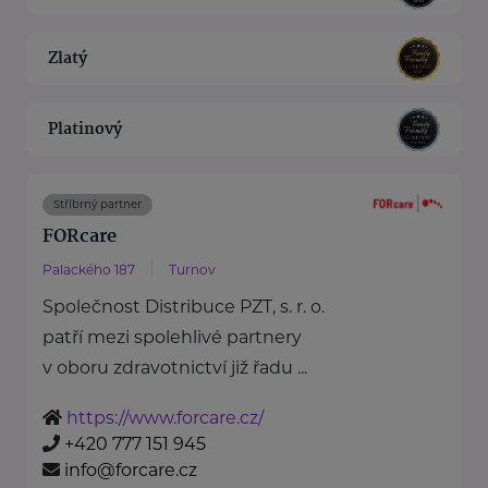
Zlatý
Platinový
Stříbrný partner
FORcare
Palackého 187
Turnov
Společnost Distribuce PZT, s. r. o.
patří mezi spolehlivé partnery
v oboru zdravotnictví již řadu ...
https://www.forcare.cz/
+420 777 151 945
info@forcare.cz