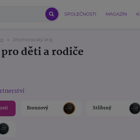
SPOLEČNOSTI
MAGAZÍN
K
če
Jihomoravský kraj
pro děti a rodiče
rtnerství
osti
Bronzový
Stříbrný