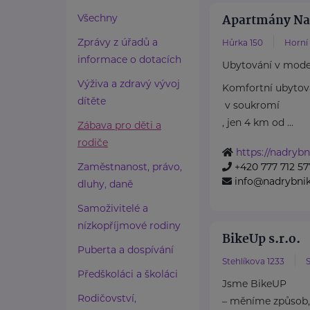
Apartmány Na
Všechny
Zprávy z úřadů a
Hůrka 150
Horní
informace o dotacích
Ubytování v mode
Výživa a zdravý vývoj
Komfortní ubytov
dítěte
v soukromí
, jen 4 km od ...
Zábava pro děti a
rodiče
https://nadrybn
Zaměstnanost, právo,
+420 777 712 57
info@nadrybnik
dluhy, daně
Samoživitelé a
nízkopříjmové rodiny
BikeUp s.r.o.
Puberta a dospívání
Stehlíkova 1233
S
Předškoláci a školáci
Jsme BikeUP
Rodičovství,
– měníme způsob, 