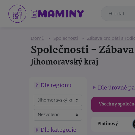
Domů
Společnosti
Zábava pro děti a rodi
Společnosti - Zábava 
Jihomoravský kraj
Dle regionu
Dle úrovně pa
Všechny společn
Platinový
Dle kategorie