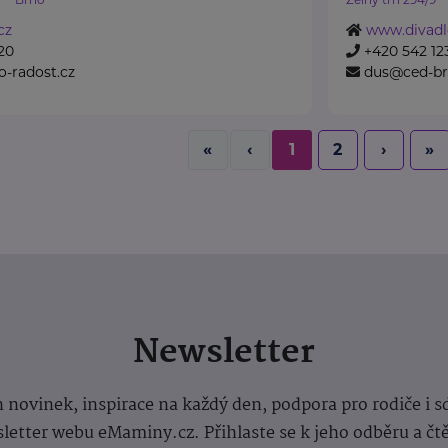
cz
www.divadl
20
+420 542 12
o-radost.cz
dus@ced-br
«
‹
1
2
›
»
Newsletter
 novinek, inspirace na každý den, podpora pro rodiče i s
letter webu eMaminy.cz. Přihlaste se k jeho odběru a čt