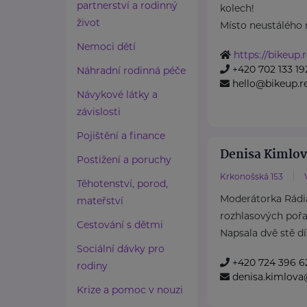
partnerství a rodinný
kolech!
život
Místo neustálého 
Nemoci dětí
https://bikeup.
+420 702 133 19
Náhradní rodinná péče
hello@bikeup.r
Návykové látky a
závislosti
Pojištění a finance
Denisa Kimlo
Postižení a poruchy
Krkonošská 153
Těhotenství, porod,
Moderátorka Rádia
mateřství
rozhlasových pořa
Cestování s dětmi
Napsala dvě stě dí
Sociální dávky pro
+420 724 396 6
rodiny
denisa.kimlova
Krize a pomoc v nouzi