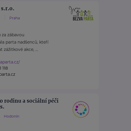
s.r.o.
1
Praha
u za zábavou
la parta nadšenců, kteří
t zážitkové akce, ...
aparta.cz/
 118
arta.cz
 rodinu a sociální péči
s.
Hodonín