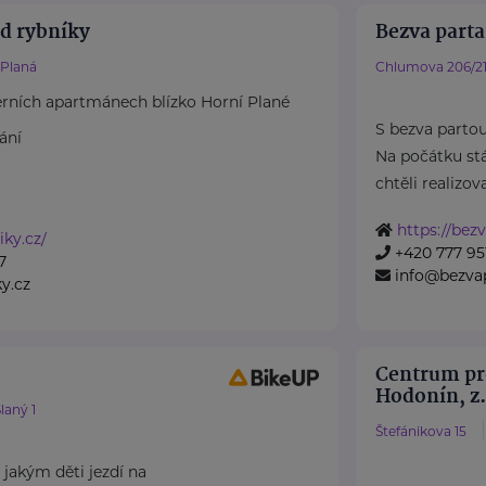
d rybníky
Bezva parta 
 Planá
Chlumova 206/2
rních apartmánech blízko Horní Plané
S bezva parto
ání
Na počátku stá
chtěli realizova
https://bezv
iky.cz/
+420 777 951
7
info@bezvap
y.cz
Centrum pro
Hodonín, z.
laný 1
Štefánikova 15
jakým děti jezdí na