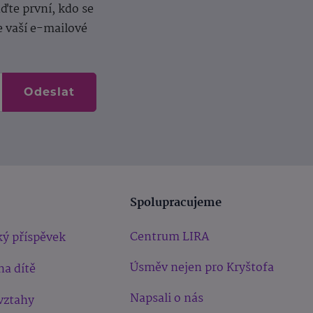
te první, kdo se
e vaší e-mailové
Odeslat
Spolupracujeme
Centrum LIRA
ý příspěvek
Úsměv nejen pro Kryštofa
na dítě
Napsali o nás
vztahy