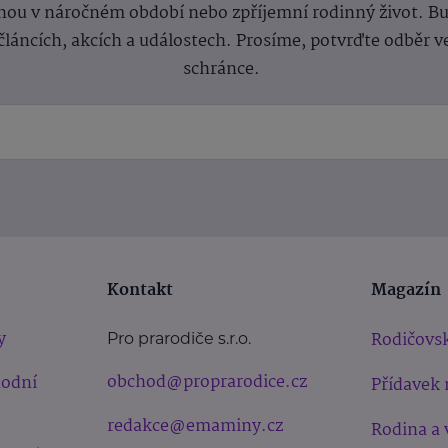
ou v náročném období nebo zpříjemní rodinný život. Buď
článcích, akcích a událostech. Prosíme, potvrďte odběr v
schránce.
Kontakt
Magazín
y
Rodičovsk
Pro prarodiče s.r.o.
obchod@proprarodice.cz
hodní
Přídavek 
redakce@emaminy.cz
Rodina a 