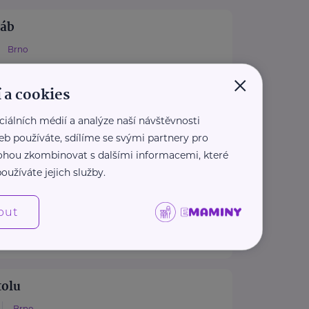
ráb
Brno
cz
×
2 123
 a cookies
b.cz
ciálních médií a analýze naší návštěvnosti
eb používáte, sdílíme se svými partnery pro
slyším
 mohou zkombinovat s dalšími informacemi, které
oužíváte jejich služby.
Brno
im.cz
out
2 578
mail.cz
tolu
Brno