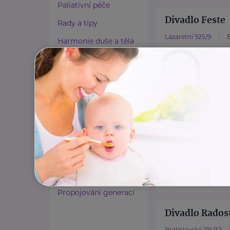
Paliativní péče
Divadlo Feste
Rady a tipy
Lazaretní 925/9
Harmonie duše a těla
www.divadlofes
Zaměstnávání osob ze
+420 728 568 9
zdravotním
info@divadlofes
postižením
Lázeňství a wellness
Divadlo Líšeň
Zdravé spaní a sezení
Luděk Vémola ,Obeck
Zdravé obutí
www.divadlolis
Zdravotnické potřeby
+420 723 723 3
produkce@divad
Cestování
Propojování generací
Divadlo Rados
Bratislavská 216/32