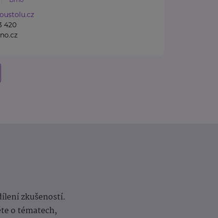
oustolu.cz
3 420
no.cz
dílení zkušeností.
ěte o tématech,