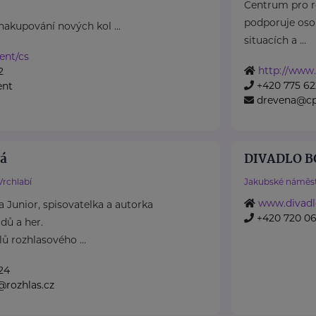
Centrum pro r
podporuje oso
nakupování nových kol ...
situacích a ...
rent/cs
http://www
2
+420 775 62
ent
drevena@cp
vá
DIVADLO BO
Vrchlabí
Jakubské náměst
www.divadl
 Junior, spisovatelka a autorka
+420 720 06
dů a her.
lů rozhlasového ...
24
@rozhlas.cz