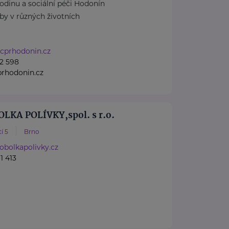
odinu a sociální péči Hodonín
by v různých životních
.cprhodonin.cz
2 598
rhodonin.cz
LKA POLÍVKY,spol. s r.o.
í 5
Brno
obolkapolivky.cz
1 413