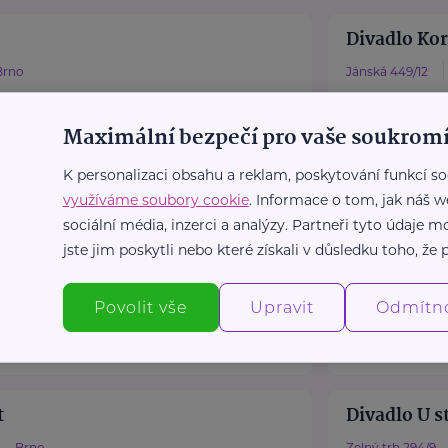
Divadlo Ko
Brno
Jánská 449/12
te.cz
www.korab.
13
+420 773 52
Maximální bezpečí pro vaše soukromí
te.cz
korab@kora
K personalizaci obsahu a reklam, poskytování funkcí so
využíváme soubory cookie
. Informace o tom, jak náš w
Divadlo Ne
sociální média, inzerci a analýzy. Partneři tyto údaje
jste jim poskytli nebo které získali v důsledku toho, že p
á 13
Brno - Líšeň - Líšeň
Cejl 536/87
en.cz/
www.neslys
Povolit vše
Upravit
Odmítn
00
+420 545 21
lolisen.cz
neslysim@e
t
Divadlo U s
Brno
Zelný trh 294/9