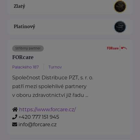
Zlatý
Platinový
Stříbrný partner
FORcare
Palackého 187
Turnov
Společnost Distribuce PZT, s. r. o.
patří mezi spolehlivé partnery
v oboru zdravotnictví již řadu ...
https://www.forcare.cz/
+420 777 151 945
info@forcare.cz