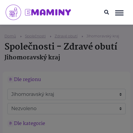
Domů
Společnosti
Zdravé obutí
Jihomoravský kraj
Společnosti - Zdravé obutí
Jihomoravský kraj
Dle regionu
Dle kategorie