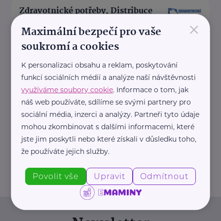
Zdravotnické potřeby, Distribuce
PZT, s.r.o.
×
Maximální bezpečí pro vaše
Palackého 187
Turnov
soukromí a cookies
Společnost Distribuce PZT, s.r.o.
K personalizaci obsahu a reklam, poskytování
, působící na českém trhu v
funkcí sociálních médií a analýze naší návštěvnosti
oblasti zdravotnických potřeb již
využíváme soubory cookie
. Informace o tom, jak
od roku ...
náš web používáte, sdílíme se svými partnery pro
sociální média, inzerci a analýzy. Partneři tyto údaje
https://www.zdravotnicke-
mohou zkombinovat s dalšími informacemi, které
potreby.cz/
jste jim poskytli nebo které získali v důsledku toho,
+420 777 151 911
že používáte jejich služby.
info@zdravotnicke-potreby.cz
Povolit vše
Upravit
Odmítnout