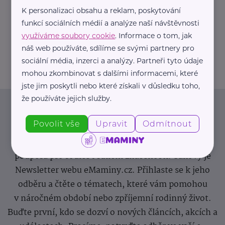
K personalizaci obsahu a reklam, poskytování
https://hartmanndirect.com/cs-cz
funkcí sociálních médií a analýze naší návštěvnosti
+420 800 100 150
využíváme soubory cookie
. Informace o tom, jak
info@hartmanndirect.cz
náš web používáte, sdílíme se svými partnery pro
sociální média, inzerci a analýzy. Partneři tyto údaje
mohou zkombinovat s dalšími informacemi, které
jste jim poskytli nebo které získali v důsledku toho,
že používáte jejich služby.
Newsletter
Povolit vše
Upravit
Odmítnout
Pravidelný přísun novinek, inspirace na každý den,
podpora pro rodiče i sdílení zkušeností. Takový je
Newsletter webu eMaminy.cz. Přihlaste se k jeho
odběru a čtěte o tématech, které vám pomohou
v náročném období nebo zpříjemní rodinný život.
Buďte první, kdo se dozví o nových článcích, akcích a