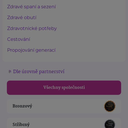
Zdravé spaní a sezení
Zdravé obutí
Zdravotnické potřeby
Cestování
Propojování generací
Dle úrovně partnerství
Všechny společnosti
Bronzový
Stříbrný