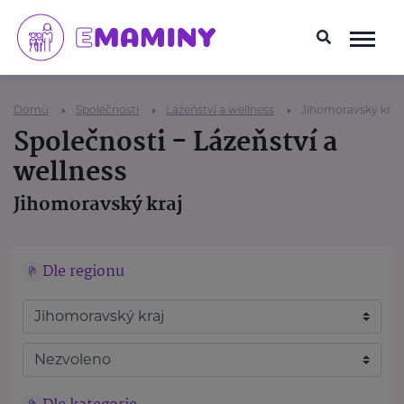
Domů
Společnosti
Lázeňství a wellness
Jihomoravský kraj
Společnosti - Lázeňství a
wellness
Jihomoravský kraj
Dle regionu