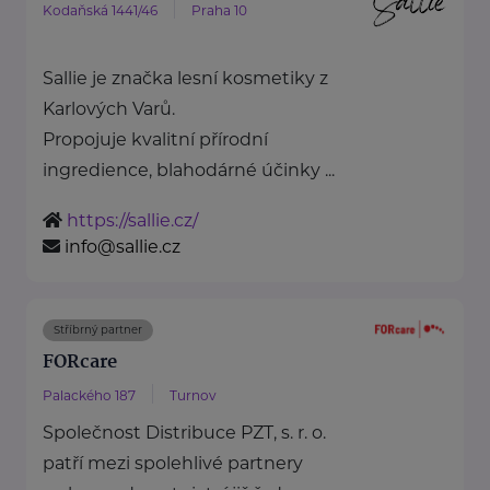
Kodaňská 1441/46
Praha 10
Sallie je značka lesní kosmetiky z
Karlových Varů.
Propojuje kvalitní přírodní
ingredience, blahodárné účinky ...
https://sallie.cz/
info@sallie.cz
Stříbrný partner
FORcare
Palackého 187
Turnov
Společnost Distribuce PZT, s. r. o.
patří mezi spolehlivé partnery