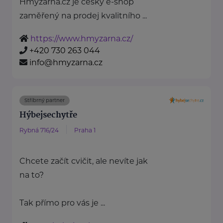
Hmyzárna.cz je český e-shop
zaměřený na prodej kvalitního ...
https://www.hmyzarna.cz/
+420 730 263 044
info@hmyzarna.cz
Stříbrný partner
Hýbejsechytře
Rybná 716/24
Praha 1
Chcete začít cvičit, ale nevíte jak
na to?
Tak přímo pro vás je ...