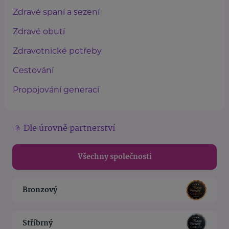
Zdravé spaní a sezení
Zdravé obutí
Zdravotnické potřeby
Cestování
Propojování generací
Dle úrovně partnerství
Všechny společnosti
Bronzový
Stříbrný