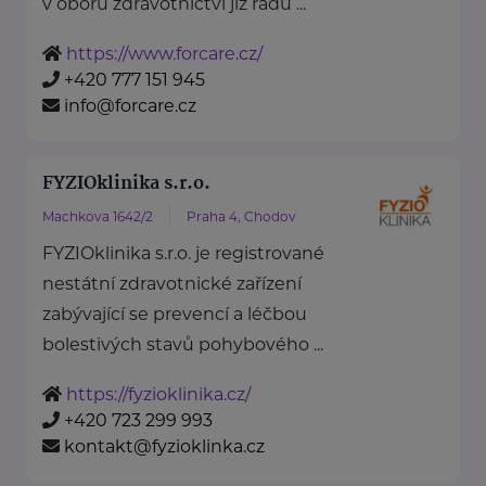
v oboru zdravotnictví již řadu ...
https://www.forcare.cz/
+420 777 151 945
info@forcare.cz
FYZIOklinika s.r.o.
Machkova 1642/2
Praha 4, Chodov
FYZIOklinika s.r.o. je registrované
nestátní zdravotnické zařízení
zabývající se prevencí a léčbou
bolestivých stavů pohybového ...
https://fyzioklinika.cz/
+420 723 299 993
kontakt@fyzioklinka.cz