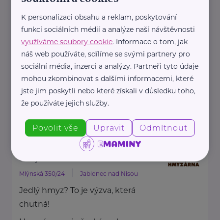
HARTMANN je odborník na
K personalizaci obsahu a reklam, poskytování
zdravotnické pomůcky a
funkcí sociálních médií a analýze naší návštěvnosti
hygienická řešení s dlouholetou
využíváme soubory cookie
. Informace o tom, jak
tradicí.
náš web používáte, sdílíme se svými partnery pro
Zaměřuje ...
sociální média, inzerci a analýzy. Partneři tyto údaje
mohou zkombinovat s dalšími informacemi, které
jste jim poskytli nebo které získali v důsledku toho,
https://hartmanndirect.com/cs-cz
že používáte jejich služby.
+420 800 100 150
info@hartmanndirect.cz
Povolit vše
Upravit
Odmítnout
Hmyzárna.cz
Mlýnská 350/24
Jablonec nad Nisou
Jedlý hmyz? To je výzva, která
chutná!