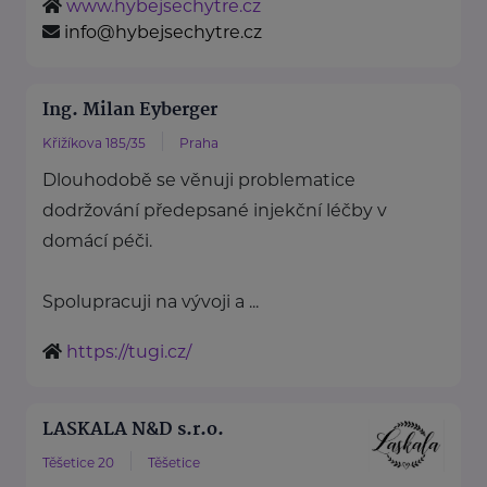
www.hybejsechytre.cz
info@hybejsechytre.cz
Ing. Milan Eyberger
Křižíkova 185/35
Praha
Dlouhodobě se věnuji problematice
dodržování předepsané injekční léčby v
domácí péči.
Spolupracuji na vývoji a ...
https://tugi.cz/
LASKALA N&D s.r.o.
Těšetice 20
Těšetice