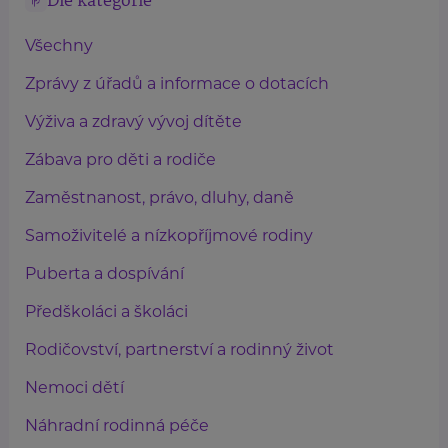
Dle kategorie
Všechny
Zprávy z úřadů a informace o dotacích
Výživa a zdravý vývoj dítěte
Zábava pro děti a rodiče
Zaměstnanost, právo, dluhy, daně
Samoživitelé a nízkopříjmové rodiny
Puberta a dospívání
Předškoláci a školáci
Rodičovství, partnerství a rodinný život
Nemoci dětí
Náhradní rodinná péče