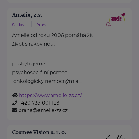
Amelie, z.s.
Šaldova
Praha
Amelie od roku 2006 pomáhá žít
život s rakovinou:
poskytujeme
psychosociální pomoc
onkologicky nemocným a ...
https://www.amelie-zs.cz/
+420 739 001 123
praha@amelie-zs.cz
Cosmee Vision s. r. o.