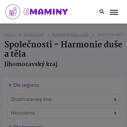
Domů
Společnosti
Harmonie duše a těla
Jihomoravský kra
Společnosti - Harmonie duše
a těla
Jihomoravský kraj
Dle regionu