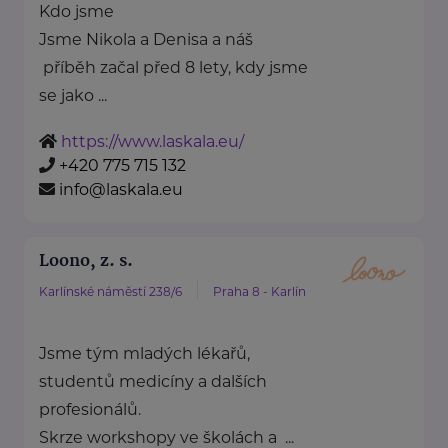
Kdo jsme
Jsme Nikola a Denisa a náš
příběh začal před 8 lety, kdy jsme
se jako ...
https://www.laskala.eu/
+420 775 715 132
info@laskala.eu
Loono, z. s.
Karlínské náměstí 238/6
Praha 8 - Karlín
Jsme tým mladých lékařů,
studentů medicíny a dalších
profesionálů.
Skrze workshopy ve školách a ...