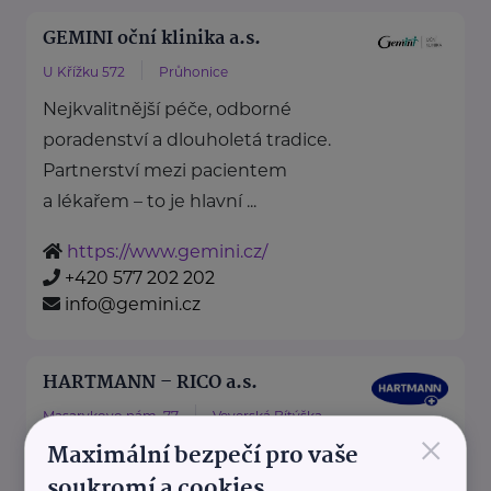
GEMINI oční klinika a.s.
U Křížku 572
Průhonice
Nejkvalitnější péče, odborné
poradenství a dlouholetá tradice.
Partnerství mezi pacientem
a lékařem – to je hlavní ...
https://www.gemini.cz/
+420 577 202 202
info@gemini.cz
HARTMANN – RICO a.s.
Masarykovo nám. 77
Veverská Bítýška
×
Maximální bezpečí pro vaše
soukromí a cookies