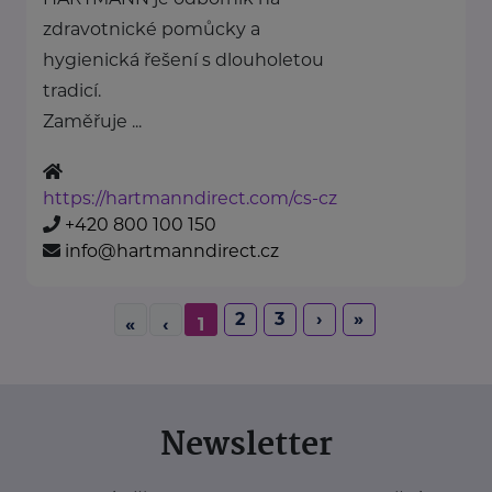
zdravotnické pomůcky a
hygienická řešení s dlouholetou
tradicí.
Zaměřuje ...
https://hartmanndirect.com/cs-cz
+420 800 100 150
info@hartmanndirect.cz
2
3
›
»
«
‹
1
Newsletter