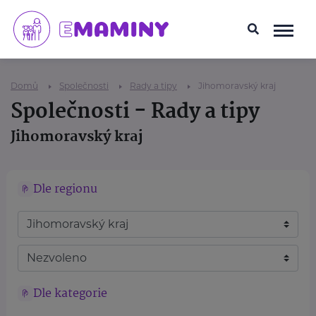
Domů
Společnosti
Rady a tipy
Jihomoravský kraj
Společnosti - Rady a tipy
Jihomoravský kraj
Dle regionu
Dle kategorie