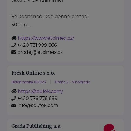
textilu v ČR i zahraničí
.
Velkoobchod, kde denně přetřídí
50 tun ...
https://www.etcimex.cz/
+420 731 999 666
prodej@etcimex.cz
Fresh Online s.r.o.
Bělehradská 858/23
Praha 2 – Vinohrady
https://soufek.com/
+420 776 776 699
info@soufek.com
Grada Publishing a.s.