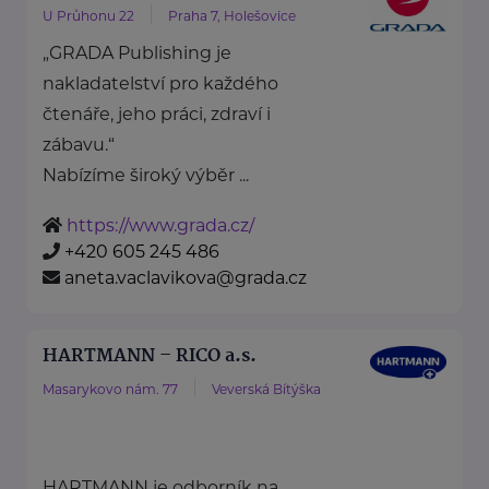
U Průhonu 22
Praha 7, Holešovice
„GRADA Publishing je
nakladatelství pro každého
čtenáře, jeho práci, zdraví i
zábavu.“
Nabízíme široký výběr ...
https://www.grada.cz/
+420 605 245 486
aneta.vaclavikova@grada.cz
HARTMANN – RICO a.s.
Masarykovo nám. 77
Veverská Bítýška
HARTMANN je odborník na