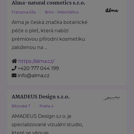
Alma-natural cosmetics s.r.o.
Franzova 63a
Brno – Maloměřice
Alma je česká značka botanické
péče o pleť, která nabízí
prémiovou přírodní kosmetiku
založenou na ...
https://alma.cz/
+420 777 044 199
info@alma.cz
AMADEUS Design s.r.o.
Bítovská 7
Praha 4
AMADEUS Design s.r.o. je
specializované vizuální studio,
které se věnuje