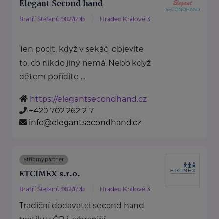
Elegant Second hand
Bratří Štefanů 982/69b
Hradec Králové 3
Ten pocit, když v sekáči objevíte
to, co nikdo jiný nemá. Nebo když
dětem pořídíte ...
https://elegantsecondhand.cz
+420 702 262 217
info@elegantsecondhand.cz
Stříbrný partner
ETCIMEX s.r.o.
Bratří Štefanů 982/69b
Hradec Králové 3
Tradiční dodavatel second hand