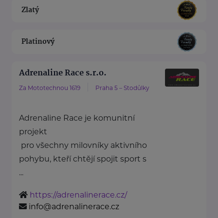
Zlatý
Platinový
Adrenaline Race s.r.o.
Za Mototechnou 1619
Praha 5 – Stodůlky
Adrenaline Race je komunitní
projekt
pro všechny milovníky aktivního
pohybu, kteří chtějí spojit sport s
...
https://adrenalinerace.cz/
info@adrenalinerace.cz