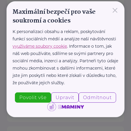
×
Maximální bezpečí pro vaše
Český zahrádkářský svaz, z.s.
soukromí a cookies
Rokycanova 318/15
Praha 3 - Žižkov
K personalizaci obsahu a reklam, poskytování
Redakce webu iZahrádkář.cz
funkcí sociálních médií a analýze naší návštěvnosti
e-mail: tomasek@zahradkari.cz
využíváme soubory cookie
. Informace o tom, jak
Redakce časopisu
náš web používáte, sdílíme se svými partnery pro
Rokycanova 15, 130 00 Praha 3e-
sociální média, inzerci a analýzy. Partneři tyto údaje
mohou zkombinovat s dalšími informacemi, které
mail: redakce@zahradkari.cz
jste jim poskytli nebo které získali v důsledku toho,
tel.: 222 781 773
že používáte jejich služby.
fax: ...
Povolit vše
Upravit
Odmítnout
https://www.zahradkari.cz/
+420 222 782 710
ustredi@zahradkari.cz