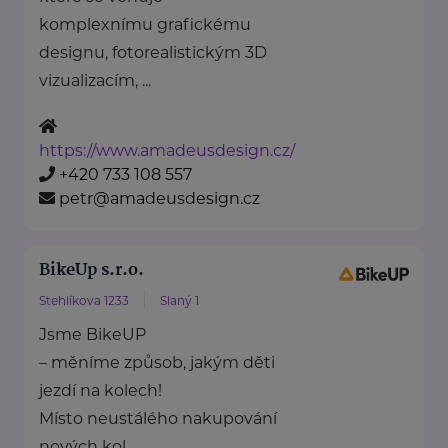
komplexnímu grafickému
designu, fotorealistickým 3D
vizualizacím, ...
https://www.amadeusdesign.cz/
+420 733 108 557
petr@amadeusdesign.cz
BikeUp s.r.o.
Stehlíkova 1233
Slaný 1
Jsme BikeUP
– měníme způsob, jakým děti
jezdí na kolech!
Místo neustálého nakupování
nových kol ...