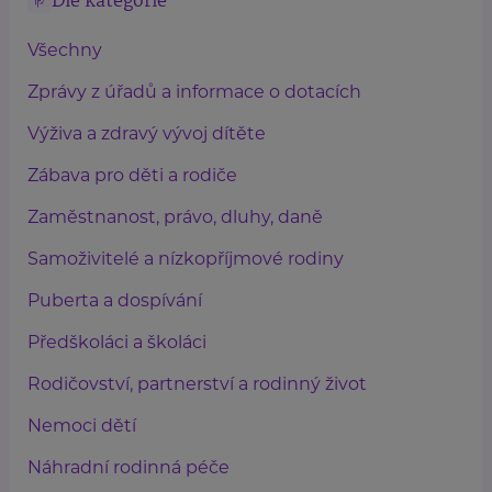
Dle kategorie
Všechny
Zprávy z úřadů a informace o dotacích
Výživa a zdravý vývoj dítěte
Zábava pro děti a rodiče
Zaměstnanost, právo, dluhy, daně
Samoživitelé a nízkopříjmové rodiny
Puberta a dospívání
Předškoláci a školáci
Rodičovství, partnerství a rodinný život
Nemoci dětí
Náhradní rodinná péče