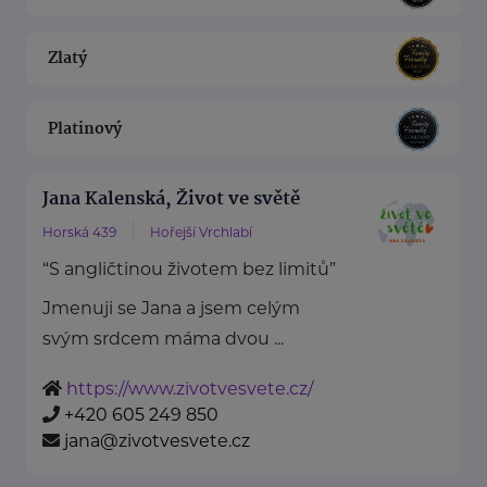
Zlatý
Platinový
Jana Kalenská, Život ve světě
Horská 439
Hořejší Vrchlabí
“S angličtinou životem bez limitů”
Jmenuji se Jana a jsem celým
svým srdcem máma dvou ...
https://www.zivotvesvete.cz/
+420 605 249 850
jana@zivotvesvete.cz