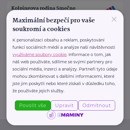
Kolpingova rodina Smečno
×
U Zámku 5
Smečno
Maximální bezpečí pro vaše
soukromí a cookies
Jsme nestátní nezisková
organizace
K personalizaci obsahu a reklam, poskytování
, která se již více než 25 let
funkcí sociálních médií a analýze naší návštěvnosti
zaměřuje na podporu rodin, ...
využíváme soubory cookie
. Informace o tom, jak
náš web používáte, sdílíme se svými partnery pro
sociální média, inzerci a analýzy. Partneři tyto údaje
https://www.kolpingsmecno.cz/
mohou zkombinovat s dalšími informacemi, které
+420 777 558 778
jste jim poskytli nebo které získali v důsledku toho,
že používáte jejich služby.
ludmila.janzurova@kolpingsmecno.cz
Povolit vše
Upravit
Odmítnout