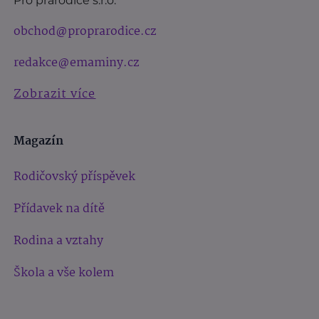
Pro prarodiče s.r.o.
obchod@proprarodice.cz
redakce@emaminy.cz
Zobrazit více
Magazín
Rodičovský příspěvek
Přídavek na dítě
Rodina a vztahy
Škola a vše kolem