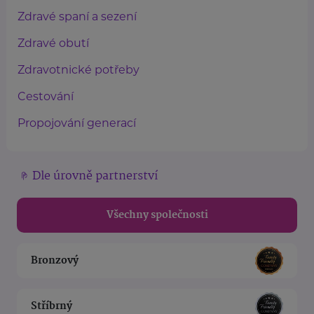
Zdravé spaní a sezení
Zdravé obutí
Zdravotnické potřeby
Cestování
Propojování generací
Dle úrovně partnerství
Všechny společnosti
Bronzový
Stříbrný