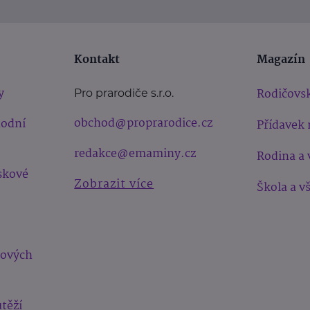
Kontakt
Magazín
y
Rodičovsk
Pro prarodiče s.r.o.
obchod@proprarodice.cz
hodní
Přídavek 
redakce@emaminy.cz
Rodina a 
skové
Zobrazit více
Škola a v
bových
těží