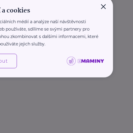
×
 a cookies
ciálních médií a analýze naší návštěvnosti
eb používáte, sdílíme se svými partnery pro
 mohou zkombinovat s dalšími informacemi, které
oužíváte jejich služby.
out