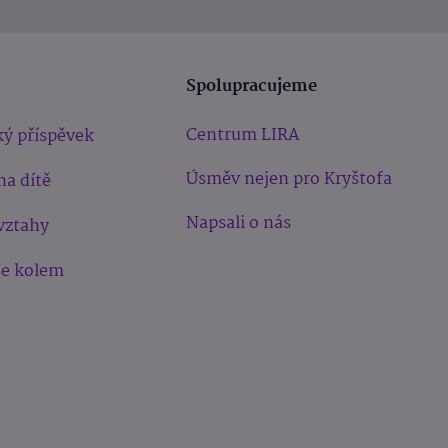
Spolupracujeme
Centrum LIRA
ý příspěvek
Úsměv nejen pro Kryštofa
na dítě
Napsali o nás
vztahy
še kolem