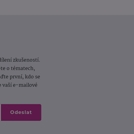
dílení zkušeností.
ěte o tématech,
te první, kdo se
e vaší e-mailové
Odeslat