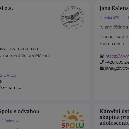
l z.s.
Jana Kalens
Horská 439
“S angličtinou
Jmenuji se Ja
máma dvou ...
nizace zaměřená na
nvironmentální vzdělávání
https://www
+420 605 2
jana@zivotv
ridel.cz/
28
@seznam.cz
Spolu s odvahou
Národní úst
skupina pro
dá Boleslav
adolescent