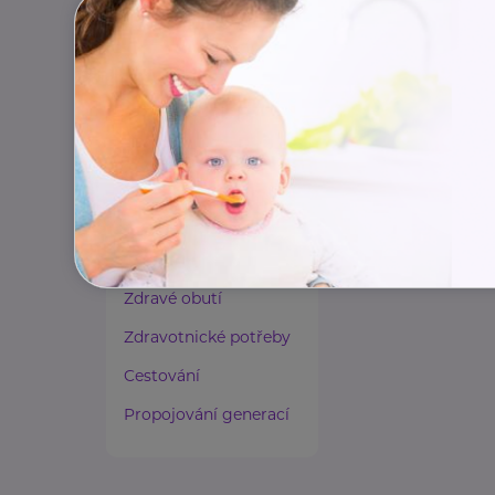
Paliativní péče
Rady a tipy
Harmonie duše a těla
Zaměstnávání osob ze
zdravotním
postižením
Lázeňství a wellness
Zdravé spaní a sezení
Zdravé obutí
Zdravotnické potřeby
Cestování
Propojování generací