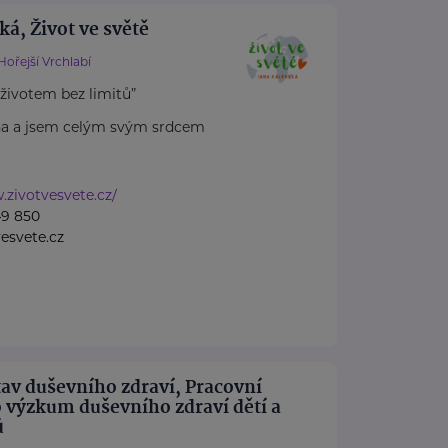
ká, Život ve světě
Hořejší Vrchlabí
 životem bez limitů”
na a jsem celým svým srdcem
.zivotvesvete.cz/
49 850
esvete.cz
av duševního zdraví, Pracovní
 výzkum duševního zdraví dětí a
ů