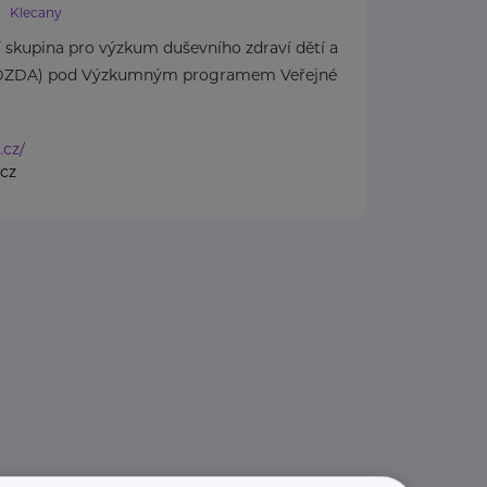
Klecany
 skupina pro výzkum duševního zdraví dětí a
(DZDA) pod Výzkumným programem Veřejné
.cz/
cz