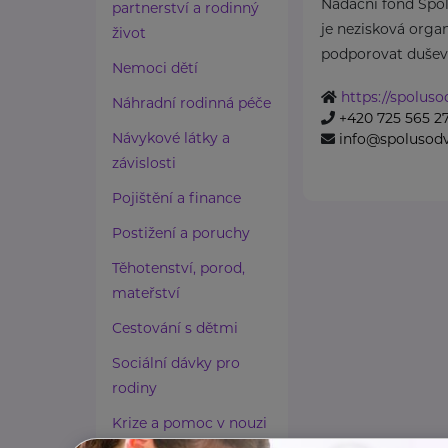
Nadační fond Spo
partnerství a rodinný
je nezisková organ
život
podporovat duševní
Nemoci dětí
https://spolus
Náhradní rodinná péče
+420 725 565 2
Návykové látky a
info@spolusod
závislosti
Pojištění a finance
Postižení a poruchy
Těhotenství, porod,
mateřství
Cestování s dětmi
Sociální dávky pro
rodiny
Krize a pomoc v nouzi