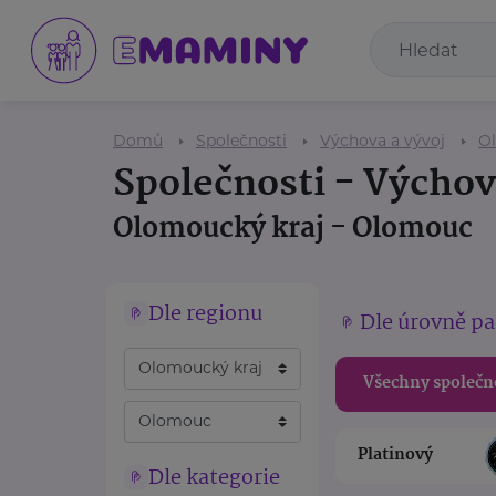
Domů
Společnosti
Výchova a vývoj
Ol
Společnosti - Výchov
Olomoucký kraj - Olomouc
Dle regionu
Dle úrovně pa
Všechny společn
Platinový
Dle kategorie