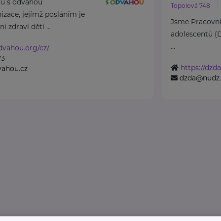
lu s odvahou
Topolová 748
izace, jejímž posláním je
Jsme Pracovní
 zdraví dětí ...
adolescentů 
...
odvahou.org/cz/
73
https://dzda
vahou.cz
dzda@nudz.