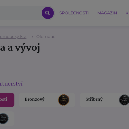
SPOLEČNOSTI
MAGAZÍN
K
omoucký kraj
Olomouc
a a vývoj
rtnerství
osti
Bronzový
Stříbrný