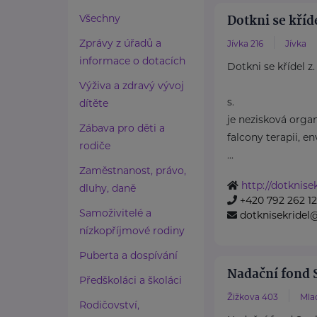
Dotkni se kříde
Všechny
Zprávy z úřadů a
Jívka 216
Jívka
informace o dotacích
Dotkni se křídel z.
Výživa a zdravý vývoj
s.
dítěte
je nezisková orga
Zábava pro děti a
falcony terapii, e
rodiče
...
Zaměstnanost, právo,
http://dotknisek
dluhy, daně
+420 792 262 1
Samoživitelé a
dotknisekridel
nízkopříjmové rodiny
Puberta a dospívání
Nadační fond 
Předškoláci a školáci
Žižkova 403
Mla
Rodičovství,